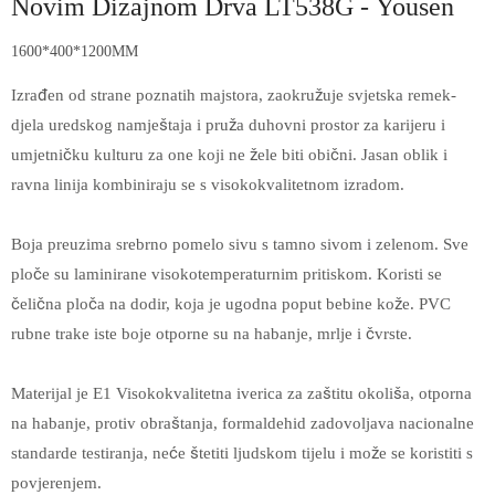
Novim Dizajnom Drva LT538G - Yousen
1600*400*1200MM
Izrađen od strane poznatih majstora, zaokružuje svjetska remek-
djela uredskog namještaja i pruža duhovni prostor za karijeru i
umjetničku kulturu za one koji ne žele biti obični. Jasan oblik i
ravna linija kombiniraju se s visokokvalitetnom izradom.
Boja preuzima srebrno pomelo sivu s tamno sivom i zelenom. Sve
ploče su laminirane visokotemperaturnim pritiskom. Koristi se
čelična ploča na dodir, koja je ugodna poput bebine kože. PVC
rubne trake iste boje otporne su na habanje, mrlje i čvrste.
Materijal je E1 Visokokvalitetna iverica za zaštitu okoliša, otporna
na habanje, protiv obraštanja, formaldehid zadovoljava nacionalne
standarde testiranja, neće štetiti ljudskom tijelu i može se koristiti s
povjerenjem.