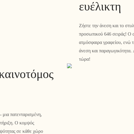
ευέλικτη
Ζήστε την άνεση και το στυ
προσωπικού 646 σειράς! Ο α
ατμόσφαιρα γραφείου, ενώ τ
άνεση και παραγωγικότητα. 
τώρα!
καινοτόμος
- μια πατενταρισμένη,
τήριξη. Ο κομψός
μψότητας σε κάθε χώρο