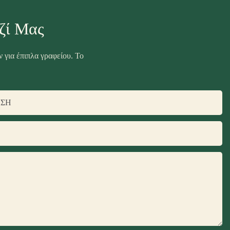
ζί Μας
 για έπιπλα γραφείου. Το
ΝΣΗ