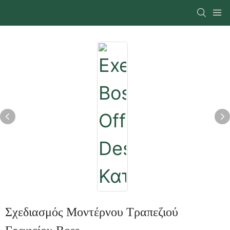
Σχεδιασμός Μοντέρνου Τραπεζιού