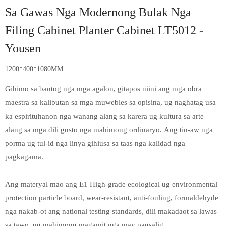
Sa Gawas Nga Modernong Bulak Nga
Filing Cabinet Planter Cabinet LT5012 -
Yousen
1200*400*1080MM
Gihimo sa bantog nga mga agalon, gitapos niini ang mga obra
maestra sa kalibutan sa mga muwebles sa opisina, ug naghatag usa
ka espirituhanon nga wanang alang sa karera ug kultura sa arte
alang sa mga dili gusto nga mahimong ordinaryo. Ang tin-aw nga
porma ug tul-id nga linya gihiusa sa taas nga kalidad nga
pagkagama.
Ang materyal mao ang E1 High-grade ecological ug environmental
protection particle board, wear-resistant, anti-fouling, formaldehyde
nga nakab-ot ang national testing standards, dili makadaot sa lawas
sa tawo, ug mahimong magamit nga may pagsalig.