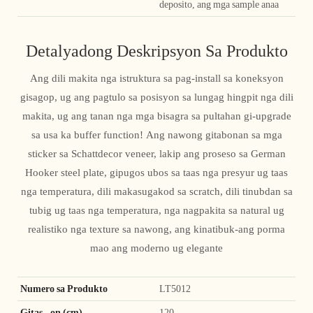
deposito, ang mga sample anaa
Detalyadong Deskripsyon Sa Produkto
Ang dili makita nga istruktura sa pag-install sa koneksyon
gisagop, ug ang pagtulo sa posisyon sa lungag hingpit nga dili
makita, ug ang tanan nga mga bisagra sa pultahan gi-upgrade
sa usa ka buffer function! Ang nawong gitabonan sa mga
sticker sa Schattdecor veneer, lakip ang proseso sa German
Hooker steel plate, gipugos ubos sa taas nga presyur ug taas
nga temperatura, dili makasugakod sa scratch, dili tinubdan sa
tubig ug taas nga temperatura, nga nagpakita sa natural ug
realistiko nga texture sa nawong, ang kinatibuk-ang porma
mao ang moderno ug elegante
Numero sa Produkto
LT5012
Gitas - on (cm)
120