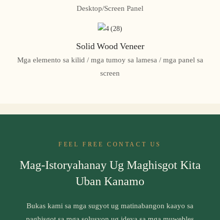
Desktop/Screen Panel
Solid Wood Veneer
Mga elemento sa kilid / mga tumoy sa lamesa / mga panel sa
screen
FEEL FREE CONTACT US
Mag-Istoryahanay Ug Maghisgot Kita
Uban Kanamo
Bukas kami sa mga sugyot ug matinabangon kaayo sa
paghisgot sa mga solusyon ug ideya sa mga muwebles