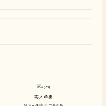
实木单板
侧面元件/桌面/屏幕面板