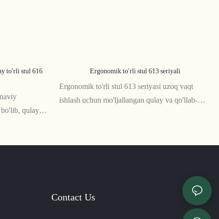
 to'rli stul 616
Ergonomik to'rli stul 613 seriyali
Ergonomik to'rli stul 613 seriyasi uzoq vaqt
onaviy
ishlash uchun mo'ljallangan qulay va qo'llab-
o'lib, qulaylik
quvvatlovchi stuldir. To‘rli orqa o‘rindiq va
tadi. Yuqori
o‘rindiq nafas olish va sog‘lom holatni qo‘llab-
ngan bu
quvvatlaydi, sozlanishi qo‘l dayamalari va
 uchun juda mos
balandligi esa moslashtirilgan moslashishni
ta’minlaydi.
Contact Us