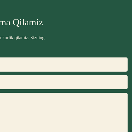
ama Qilamiz
mkorlik qilamiz. Sizning