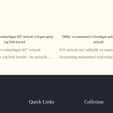
vatlaydigan 607 seriyali o'tirgan qulay
Oddiy va zamonaviy o'tiradigan qulay
yig'ilish kursisi
seriyali
uvvatlaydigan 607 seriyali
616 seriyali stul oddiylik va zam
y yig'ilish kursisi - bu qulaylik
dizaynning mukammal uyg'unligi b
zoq uchrashuvlar yoki ish
va uslubni teng darajada taqdim e
hun mukammal yechim. O'zining
sifatli to'rli materialdan tayyorla
ni bilan bel va orqa uchun
harakatsiz stul uzoq vaqt o'tirish
radi va qulay o'tirish tajribasini
keladi
Quick Links
Collction