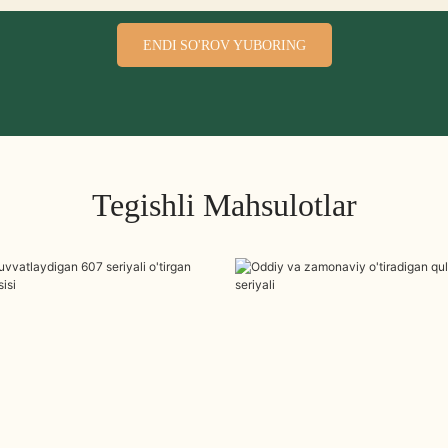
ENDI SO'ROV YUBORING
Tegishli Mahsulotlar