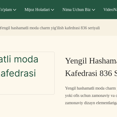
To'plam
Mijoz Holatlari
Nima Uchun Biz
VideoN
Yengil hashamatli moda charm yig'ilish kafedrasi 836 seriyali
Yengil Hashama
Kafedrasi 836 S
Yengil hashamatli moda charm yi
yoki ofis uchun zamonaviy va qu
zamonaviy dizayn elementlariga 