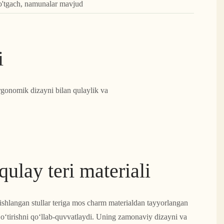
o'tgach, namunalar mavjud
i
rgonomik dizayni bilan qulaylik va
qulay teri materiali
ishlangan stullar teriga mos charm materialdan tayyorlangan
t o‘tirishni qo‘llab-quvvatlaydi. Uning zamonaviy dizayni va