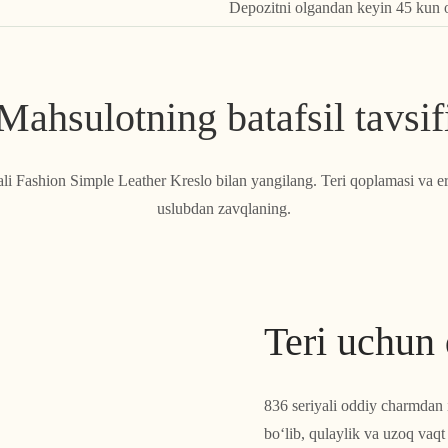
Depozitni olgandan keyin 45 kun 
Mahsulotning batafsil tavsif
yali Fashion Simple Leather Kreslo bilan yangilang. Teri qoplamasi va e
uslubdan zavqlaning.
Teri uchun 
836 seriyali oddiy charmdan 
bo‘lib, qulaylik va uzoq vaq