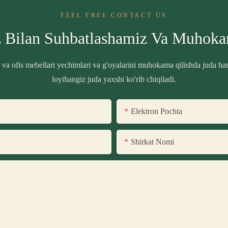
FEEL FREE CONTACT US
z Bilan Suhbatlashamiz Va Muhok
z va ofis mebellari yechimlari va g'oyalarini muhokama qilishda juda ha
loyihangiz juda yaxshi ko'rib chiqiladi.
Elektron Pochta
Shirkat Nomi