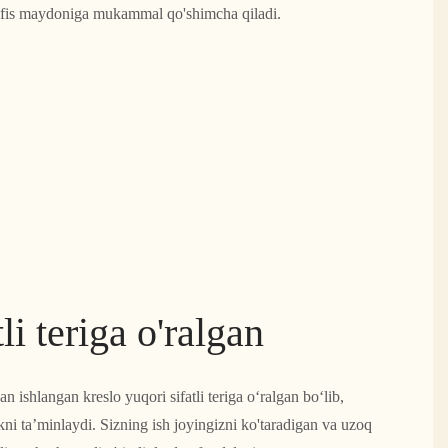
 ofis maydoniga mukammal qo'shimcha qiladi.
li teriga o'ralgan
 ishlangan kreslo yuqori sifatli teriga o‘ralgan bo‘lib,
kni ta’minlaydi. Sizning ish joyingizni ko'taradigan va uzoq