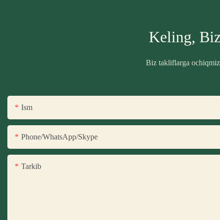
Keling, Bi
Biz takliflarga ochiqmi
Ism
Phone/WhatsApp/Skype
Tarkib