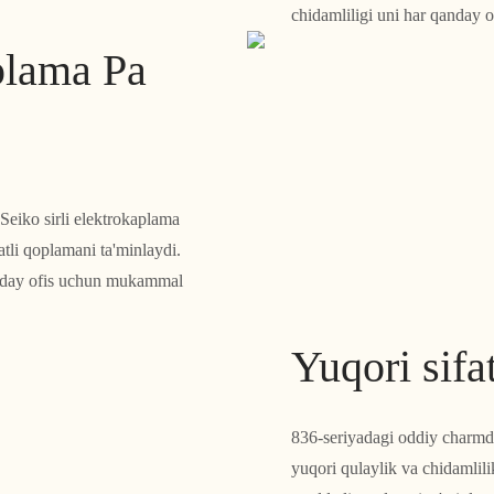
chidamliligi uni har qanday
plama Pa
Seiko sirli elektrokaplama
atli qoplamani ta'minlaydi.
anday ofis uchun mukammal
Yuqori sifat
836-seriyadagi oddiy charmdan
yuqori qulaylik va chidamlili