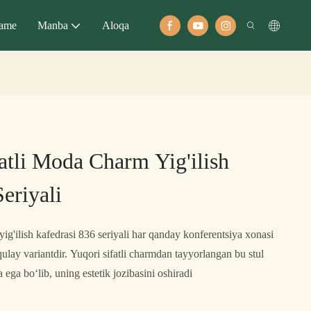
ame
Manba
Aloqa
tli Moda Charm Yig'ilish
eriyali
g'ilish kafedrasi 836 seriyali har qanday konferentsiya xonasi
lay variantdir. Yuqori sifatli charmdan tayyorlangan bu stul
ega bo‘lib, uning estetik jozibasini oshiradi