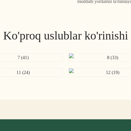
muddatli yordamni ta'minlayd
Ko'proq uslublar ko'rinishi