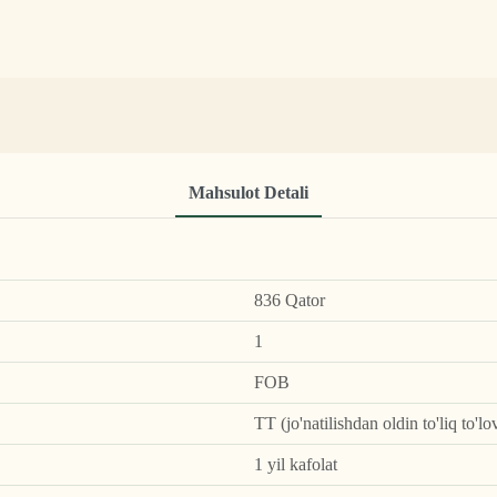
Mahsulot Detali
836 Qator
1
FOB
TT (jo'natilishdan oldin to'liq to'l
1 yil kafolat