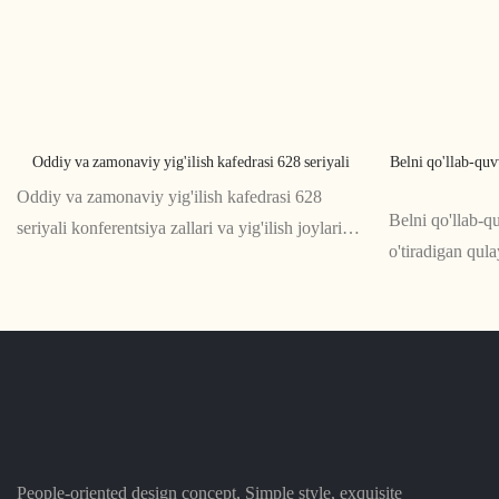
Oddiy va zamonaviy yig'ilish kafedrasi 628 seriyali
Belni qo'llab-quv
Oddiy va zamonaviy yig'ilish kafedrasi 628
Belni qo'llab-q
seriyali konferentsiya zallari va yig'ilish joylari
o'tiradigan qula
uchun oqlangan va funktsional o'tiradigan joy
zarur bo'lgan u
echimidir. Uning minimalist dizayni va qulay
sessiyalari uc
xususiyatlari uni har qanday zamonaviy ish
ergonomik dizay
maydoniga mukammal qo'shimcha qiladi
ajoyib yordam be
ta'minlaydi.
People-oriented design concept, Simple style, exquisite