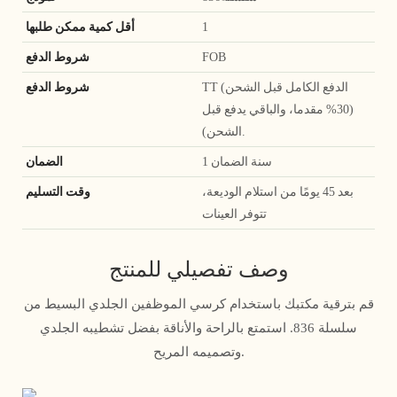
1
أقل كمية ممكن طلبها
FOB
شروط الدفع
TT (الدفع الكامل قبل الشحن
شروط الدفع
(30% مقدما، والباقي يدفع قبل
الشحن).
1 سنة الضمان
الضمان
بعد 45 يومًا من استلام الوديعة،
وقت التسليم
تتوفر العينات
وصف تفصيلي للمنتج
قم بترقية مكتبك باستخدام كرسي الموظفين الجلدي البسيط من
سلسلة 836. استمتع بالراحة والأناقة بفضل تشطيبه الجلدي
وتصميمه المريح.