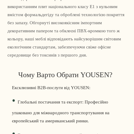
використанням плит національного класу E1 з нульовим
вмістом формальдегіду та оброблені технологією покриття
без запаху. Обгорнуті високоякісним імпортним
декоративним папером та обклеєні ПВХ-кромкою того ж
кольору, наші меблі відповідають найсуворішим світовим
екологічним стандартам, забезпечуючи свіже офісне
середовище без токсинів з першого дня.
Чому Варто Обрати YOUSEN?
Ексклюзивні B2B-послуги від YOUSEN:
•
Глобальні постачання та експорт: Професійно
упаковано для міжнародного транспортування на
європейський та американський ринки.
•