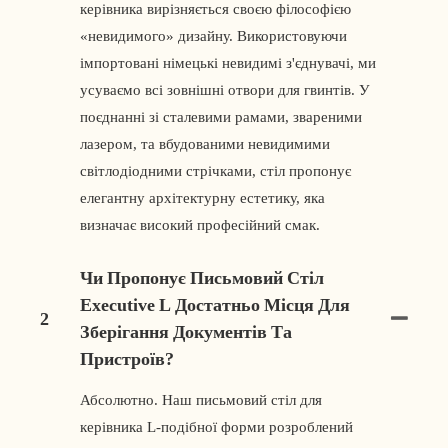
керівника вирізняється своєю філософією
«невидимого» дизайну. Використовуючи
імпортовані німецькі невидимі з'єднувачі, ми
усуваємо всі зовнішні отвори для гвинтів. У
поєднанні зі сталевими рамами, звареними
лазером, та вбудованими невидимими
світлодіодними стрічками, стіл пропонує
елегантну архітектурну естетику, яка
визначає високий професійний смак.
Чи Пропонує Письмовий Стіл
Executive L Достатньо Місця Для
2
Зберігання Документів Та
Пристроїв?
Абсолютно. Наш письмовий стіл для
керівника L-подібної форми розроблений