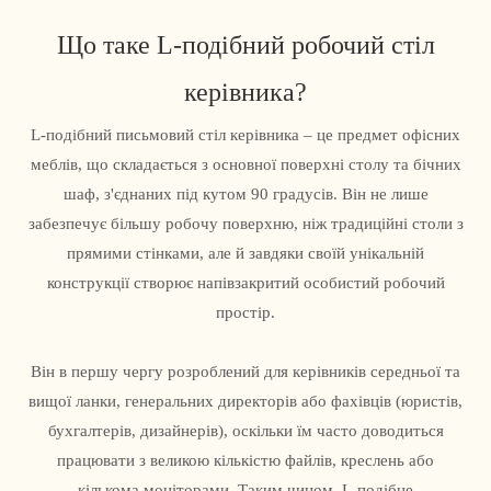
Що таке L-подібний робочий стіл
керівника?
L-подібний письмовий стіл керівника – це предмет офісних
меблів, що складається з основної поверхні столу та бічних
шаф, з'єднаних під кутом 90 градусів. Він не лише
забезпечує більшу робочу поверхню, ніж традиційні столи з
прямими стінками, але й завдяки своїй унікальній
конструкції створює напівзакритий особистий робочий
простір.
Він в першу чергу розроблений для керівників середньої та
вищої ланки, генеральних директорів або фахівців (юристів,
бухгалтерів, дизайнерів), оскільки їм часто доводиться
працювати з великою кількістю файлів, креслень або
кількома моніторами. Таким чином, L-подібне