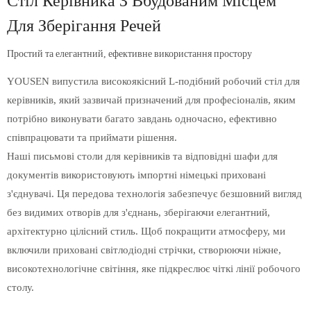
Стіл Керівника З Вбудованим Місцем
Для Зберігання Речей
Простий та елегантний, ефективне використання простору
YOUSEN випустила високоякісний L-подібний робочий стіл для
керівників, який зазвичай призначений для професіоналів, яким
потрібно виконувати багато завдань одночасно, ефективно
співпрацювати та приймати рішення.
Наші письмові столи для керівників та відповідні шафи для
документів використовують імпортні німецькі приховані
з'єднувачі. Ця передова технологія забезпечує безшовний вигляд
без видимих ​​отворів для з'єднань, зберігаючи елегантний,
архітектурно цілісний стиль. Щоб покращити атмосферу, ми
включили приховані світлодіодні стрічки, створюючи ніжне,
високотехнологічне світіння, яке підкреслює чіткі лінії робочого
столу.