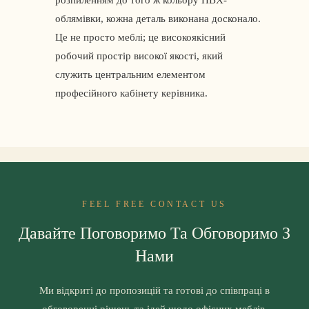
розпиленням до того ж кольору ПВХ-
облямівки, кожна деталь виконана досконало.
Це не просто меблі; це високоякісний
робочий простір високої якості, який
служить центральним елементом
професійного кабінету керівника.
FEEL FREE CONTACT US
Давайте Поговоримо Та Обговоримо З
Нами
Ми відкриті до пропозицій та готові до співпраці в
обговоренні рішень та ідей щодо офісних меблів.