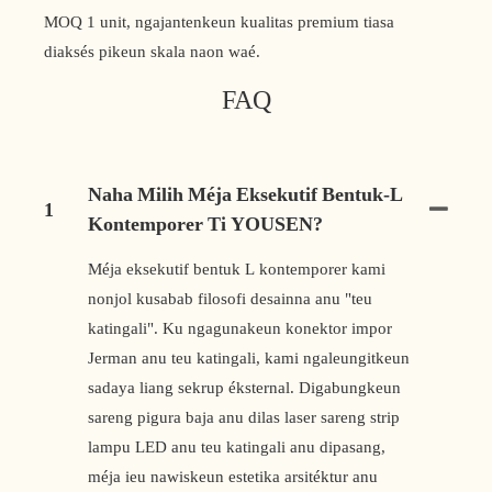
MOQ 1 unit, ngajantenkeun kualitas premium tiasa
diaksés pikeun skala naon waé.
FAQ
Naha Milih Méja Eksekutif Bentuk-L
1
Kontemporer Ti YOUSEN?
Méja eksekutif bentuk L kontemporer kami
nonjol kusabab filosofi desainna anu "teu
katingali". Ku ngagunakeun konektor impor
Jerman anu teu katingali, kami ngaleungitkeun
sadaya liang sekrup éksternal. Digabungkeun
sareng pigura baja anu dilas laser sareng strip
lampu LED anu teu katingali anu dipasang,
méja ieu nawiskeun estetika arsitéktur anu