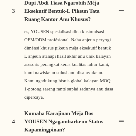
Dupi Abdi Tiasa Ngarobih Méja
3
Eksekutif Bentuk-L Pikeun Tata
Ruang Kantor Anu Khusus?
es, YOUSEN spesialisasi dina kustomisasi
OEM/ODM profésional. Naha anjeun peryogi
diménsi khusus pikeun méja eksekutif bentuk
L anjeun atanapi hasil akhir anu unik kalayan
asesoris perangkat keras kualitas luhur kami,
kami nawiskeun solusi anu disaluyukeun.
Kami ngadukung bisnis global kalayan MOQ
1-potong sareng ranté suplai sadunya anu tiasa
dipercaya.
Kumaha Karajinan Méja Bos
4
YOUSEN Ngagambarkeun Status
Kapamingpinan?