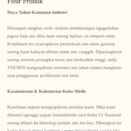
Fitur Produk
Daya Tahan Kakuatan Industri
Diwangun sangkan awét, struktur pendukungna ngagaduhan
pigura baja anu dilas laser sareng lapisan cat semprot statis.
Kombinasi ieu nyayogikeun permukaan anu tahan goresan
sareng karat kalayan tékstur matte anu canggih. Dipasangkeun
sareng asesoris perangkat keras anu berkualitas tinggi, méja
YOUSEN mangrupikeun investasi anu tahan salami mangtaun-
taun panggunaan profésional anu ketat.
Kasalametan & Kalestarian Kelas Médis
Kasehatan anjeun mangrupikeun prioritas kami. Méja kami
didamel nganggo papan formaldehida enol Kelas E1 Nasional
sareng dilapis ku téknologi palapis anu teu bau. Dibungkus ku
kertas hiasan impor premium sareng dicocogkeun sareng pita