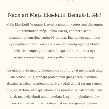
Naon ari Méja Eksekutif Bentuk-L téh?
Méja Eksekutif Wangun-L nyaéta parabot kantor anu diwangun
ku permukaan méja utama sareng kabinet sisi anu
disambungkeun dina sudut 90 derajat. Éta henteu ngan ukur
nyayogikeun permukaan kerja anu langkung ageung tibatan
méja sisi lempeng tradisional, tapi struktur unikna ogé
nyiptakeun rohangan kerja pribadi anu semi-tertutup.
Ieu utamina dirancang pikeun eksekutif tingkat menengah dugi
ka senior, CEO, atanapi profesional (pangacara, akuntan,
desainer), sabab aranjeunna sering kedah damel sareng seueur
file, cetak biru, atanapi sababaraha monitor. Ku alatan éta, tata
letak
méja eksekutif
anu bentukna L ngamungkinkeun alur
kerja anu efisien pisan kalayan aksés anu gampang kana