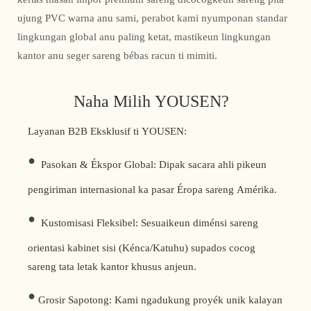
ujung PVC warna anu sami, perabot kami nyumponan standar
lingkungan global anu paling ketat, mastikeun lingkungan
kantor anu seger sareng bébas racun ti mimiti.
Naha Milih YOUSEN?
Layanan B2B Eksklusif ti YOUSEN:
•
Pasokan & Ékspor Global: Dipak sacara ahli pikeun
pengiriman internasional ka pasar Éropa sareng Amérika.
•
Kustomisasi Fleksibel: Sesuaikeun diménsi sareng
orientasi kabinet sisi (Kénca/Katuhu) supados cocog
sareng tata letak kantor khusus anjeun.
•
Grosir Sapotong: Kami ngadukung proyék unik kalayan