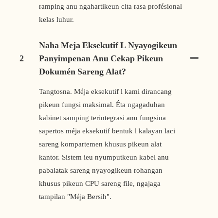
ramping anu ngahartikeun cita rasa profésional
kelas luhur.
Naha Meja Eksekutif L Nyayogikeun
2
Panyimpenan Anu Cekap Pikeun
Dokumén Sareng Alat?
Tangtosna. Méja eksekutif l kami dirancang
pikeun fungsi maksimal. Éta ngagaduhan
kabinet samping terintegrasi anu fungsina
sapertos méja eksekutif bentuk l kalayan laci
sareng kompartemen khusus pikeun alat
kantor. Sistem ieu nyumputkeun kabel anu
pabalatak sareng nyayogikeun rohangan
khusus pikeun CPU sareng file, ngajaga
tampilan "Méja Bersih".