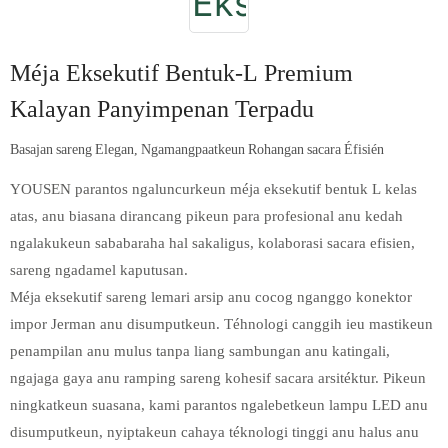
Méja Eksekutif Bentuk-L Premium
Kalayan Panyimpenan Terpadu
Basajan sareng Elegan, Ngamangpaatkeun Rohangan sacara Éfisién
YOUSEN parantos ngaluncurkeun méja eksekutif bentuk L kelas
atas, anu biasana dirancang pikeun para profesional anu kedah
ngalakukeun sababaraha hal sakaligus, kolaborasi sacara efisien,
sareng ngadamel kaputusan.
Méja eksekutif sareng lemari arsip anu cocog nganggo konektor
impor Jerman anu disumputkeun. Téhnologi canggih ieu mastikeun
penampilan anu mulus tanpa liang sambungan anu katingali,
ngajaga gaya anu ramping sareng kohesif sacara arsitéktur. Pikeun
ningkatkeun suasana, kami parantos ngalebetkeun lampu LED anu
disumputkeun, nyiptakeun cahaya téknologi tinggi anu halus anu