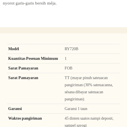
nyorot garis-garis bersih méja.
Modél
RY720B
Kuantitas Pesenan Minimum
1
Sarat Pamayaran
FOB
Sarat Pamayaran
TT (mayar pinuh sateuacan
pangiriman (30% sateuacanna,
sésana dibayar sateuacan
pangiriman).
Garansi
Garansi 1 taun
Waktos pangiriman
45 dinten saatos nampi deposit,
sampel sayogi