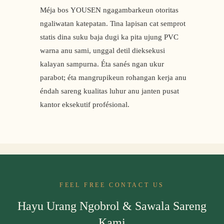
Méja bos YOUSEN ngagambarkeun otoritas
ngaliwatan katepatan. Tina lapisan cat semprot
statis dina suku baja dugi ka pita ujung PVC
warna anu sami, unggal detil dieksekusi
kalayan sampurna. Éta sanés ngan ukur
parabot; éta mangrupikeun rohangan kerja anu
éndah sareng kualitas luhur anu janten pusat
kantor eksekutif profésional.
FEEL FREE CONTACT US
Hayu Urang Ngobrol & Sawala Sareng
Kami