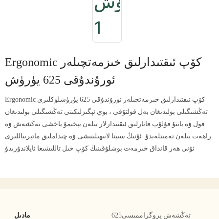
Ergonomic كۆپ ئىقتىدارلىق خىزمەتچىلەر
ئورۇندۇقى 625 يۈرۈش
Ergonomic كۆپ ئىقتىدارلىق خىزمەتچىلەر ئورۇندۇقى 625 يۈرۈشلۈكلىرى
تەڭشىگىلى بولىدىغان بەل قولتۇقى ، بوي ئېگىزلىكىنى تەڭشىگىلى بولىدىغان
قول ۋە يانتۇ قۇلۇپ قاتارلىق ئىقتىدارلار بىلەن تېخىمۇ ياخشى تەڭشەش ۋە
راھەت بىلەن تەمىنلەيدۇ. ئۇنىڭ سىپتا لايىھىلىنىشى ۋە چىداملىق ماتېرىياللىرى
ئۇنى ھەر قانداق خىزمەت بوشلۇقىنىڭ كۆپ خىل تاللىشىغا ئايلاندۇرىدۇ
تەڭشەش پروگراممىسى625
مادىل