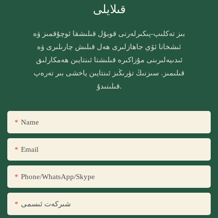
قىلايلى
بىز تەكلىپ-پىكىرلەرنى قوبۇل قىلىشقا ئوچۇقمىز ۋە
ئىشخانا ئۆي جاھازلىرى ھەل قىلىش چارىلىرى ۋە
ئىدىيەلىرىنى مۇزاكىرە قىلىشتا ئىنتايىن ھەمكارلىق
قىلىمىز. سىزنىڭ تۈرىڭىز ئىنتايىن ياخشى بىر تەرەپ
قىلىنىدۇ.
Name
Email
Phone/WhatsApp/Skype
شىركەت ئىسمى