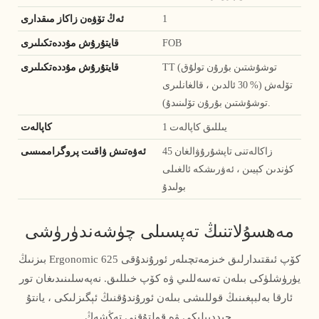
1
ئەڭ تۆۋەن زاكاز مىقدارى
FOB
قايتۇرۇش مۇددەتكىلىرى
TT (توشۇشتىن بۇرۇن تولۇق
قايتۇرۇش مۇددەتكىلىرى
تۆلەش (% 30 ئالدىن ، قالغانلىرى
توشۇشتىن بۇرۇن تۆلىنىدۇ).
1 يىللىق كاپالەت
كاپالەت
زاكالەتنى تاپشۇرۇۋالغان 45
ئەۋەتىش ۋاقىت پروگراممىسى
كۈندىن كېيىن ، ئەۋرىشكە ئالغىلى
بولىدۇ
مەھسۇلاتنىڭ تەپسىلى چۈشەندۈرۈشى
بىزنىڭ Ergonomic كۆپ ئىقتىدارلىق خىزمەتچىلەر ئورۇندۇقى 625
يۈرۈشلۈكى بىلەن تەسەللىي ۋە كۆپ خىللىق. نەپەسلىنىدىغان تور
ئارقا بەلبېغىنىڭ قوللىشى بىلەن ئورۇندۇقنىڭ ئېگىزلىكى ، يانتۇ
جىددىيلىكى ۋە قولتۇقنى تەڭشەڭ.