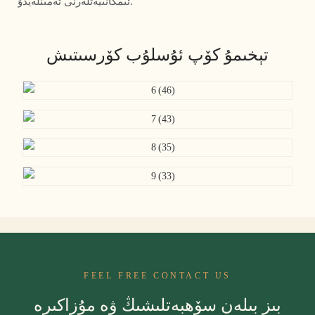
ئىمكانىيەتلەرنى تەمىنلەيدۇ.
تېخىمۇ كۆپ ئۇسلۇب كۆرسىتىش
FEEL FREE CONTACT US
بىز بىلەن سۆھبەتلىشىڭ ۋە مۇزاكىرە