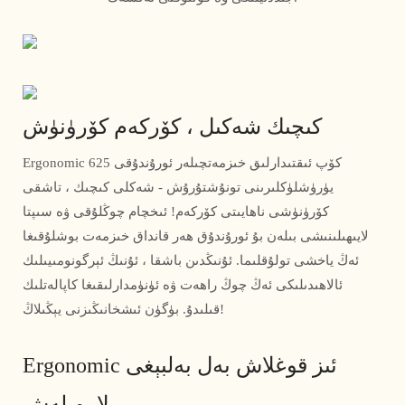
كىچىك شەكىل ، كۆركەم كۆرۈنۈش
Ergonomic كۆپ ئىقتىدارلىق خىزمەتچىلەر ئورۇندۇقى 625
يۈرۈشلۈكلىرىنى تونۇشتۇرۇش - شەكلى كىچىك ، تاشقى
كۆرۈنۈشى ناھايىتى كۆركەم! ئىخچام چوڭلۇقى ۋە سىپتا
لايىھىلىنىشى بىلەن بۇ ئورۇندۇق ھەر قانداق خىزمەت بوشلۇقىغا
ئەڭ ياخشى تولۇقلىما. ئۇنىڭدىن باشقا ، ئۇنىڭ ئېرگونومىيىلىك
ئالاھىدىلىكى ئەڭ چوڭ راھەت ۋە ئۈنۈمدارلىقىغا كاپالەتلىك
قىلىدۇ. بۈگۈن ئىشخانىڭىزنى يېڭىلاڭ!
Ergonomic ئىز قوغلاش بەل بەلبېغى
لايىھىلەش