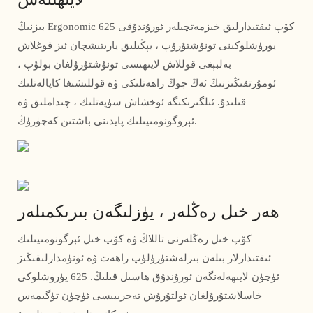
بىزنىڭ Ergonomic كۆپ ئىقتىدارلىق خىزمەتچىلەر ئورۇندۇقى 625
يۈرۈشلۈكىنى تونۇشتۇرۇپ ، يېڭىلىق يارىتىشچان ئىز قوغلاش
بەلبېغى قوللاش لايىھىسى تونۇشتۇرۇلغان بولۇپ ،
ئومۇرتقىڭىزنىڭ ئەڭ چوڭ راھەتلىكى ۋە قوللىشىغا كاپالەتلىك
قىلىدۇ. ئىلگىرىكىگە ئوخشاش سۈپەتلىك ، چىداملىق ۋە
ئېروگونومىيىلىك پايدىنى باشتىن كەچۈرۈڭ.
ھەر خىل رەڭلەر ، يۈزلىگەن بىرىكمىلەر
كۆپ خىل رەڭلەرنى تاللاڭ ۋە كۆپ خىل ئېرگونومىيىلىك
ئىقتىدارلار بىلەن بىرلەشتۈرۈلۈپ راھەت ۋە ئۈنۈمدارلىقىڭىز
ئۈچۈن لايىھەلەنگەن ئورۇندۇق ھاسىل قىلىڭ. 625 يۈرۈشلۈكى
خاسلاشتۇرۇلغان ئولتۇرۇش تەجرىبىسى ئۈچۈن تۈگىمەس