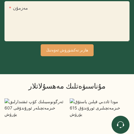
مەزمۇن
ھازىر تەكشۈرۈش ئەۋەتىڭ
مۇناسىۋەتلىك مەھسۇلاتلار