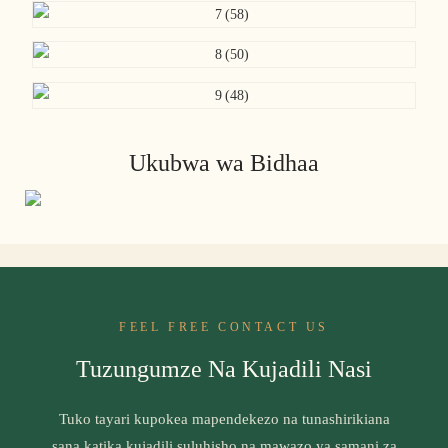
Ukubwa wa Bidhaa
FEEL FREE CONTACT US
Tuzungumze Na Kujadili Nasi
Tuko tayari kupokea mapendekezo na tunashirikiana
sana katika kujadili suluhisho na mawazo ya samani za