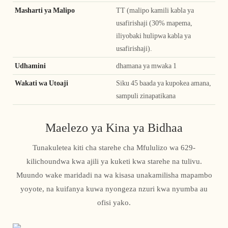
Masharti ya Malipo
TT (malipo kamili kabla ya
usafirishaji (30% mapema,
iliyobaki hulipwa kabla ya
usafirishaji).
Udhamini
dhamana ya mwaka 1
Wakati wa Utoaji
Siku 45 baada ya kupokea amana,
sampuli zinapatikana
Maelezo ya Kina ya Bidhaa
Tunakuletea kiti cha starehe cha Mfululizo wa 629-
kilichoundwa kwa ajili ya kuketi kwa starehe na tulivu.
Muundo wake maridadi na wa kisasa unakamilisha mapambo
yoyote, na kuifanya kuwa nyongeza nzuri kwa nyumba au
ofisi yako.