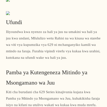
Ufundi
Iliyoundwa kwa nyenzo za hali ya juu na umakini wa hali ya
juu kwa undani, Mfululizo wetu Rahisi na wa kisasa wa starehe
wa viti vya kupumzika vya 629 ni mchanganyiko kamili wa
mtindo na faraja. Furahia vipindi virefu vya kukaa kwa urahisi,
kutokana na ufundi wake wa hali ya juu.
Pamba ya Kutengeneza Mitindo ya
Msongamano wa Juu
Kiti cha burudani cha 629 Series kinajivunia kujaza kwa
Pamba ya Mitindo ya Msongamano wa Juu, kuhakikisha faraja
isiyo na kifani na utulivu wakati wa kukaa kwa muda mrefu.