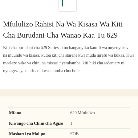
Mfululizo Rahisi Na Wa Kisasa Wa Kiti
Cha Burudani Cha Wanao Kaa Tu 629
Kiti cha burudani cha 629 Series ni mchanganyiko kamili wa unyenyekevu
na muundo wa kisasa, kutoa kiti cha starehe kwa muda mrefu wa kukaa. Kwa
maelezo yake ya chini na mistari nyembamba, kiti hiki cha sedentary ni
nyongeza ya maridadi kwa chumba chochote
Mfano
629 Mfululizo
Kiwango cha Chini cha Agizo
1
Masharti ya Malipo
FOB