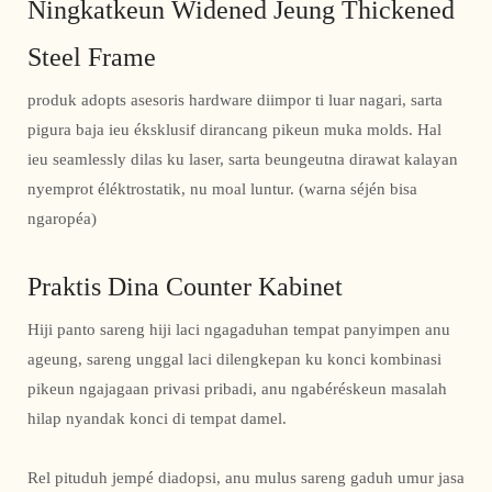
Ningkatkeun Widened Jeung Thickened
Steel Frame
produk adopts asesoris hardware diimpor ti luar nagari, sarta
pigura baja ieu éksklusif dirancang pikeun muka molds. Hal
ieu seamlessly dilas ku laser, sarta beungeutna dirawat kalayan
nyemprot éléktrostatik, nu moal luntur. (warna séjén bisa
ngaropéa)
Praktis Dina Counter Kabinet
Hiji panto sareng hiji laci ngagaduhan tempat panyimpen anu
ageung, sareng unggal laci dilengkepan ku konci kombinasi
pikeun ngajagaan privasi pribadi, anu ngabéréskeun masalah
hilap nyandak konci di tempat damel.
Rel pituduh jempé diadopsi, anu mulus sareng gaduh umur jasa