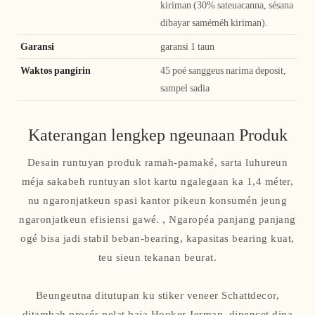
kiriman (30% sateuacanna, sésana
dibayar saméméh kiriman).
Garansi
garansi 1 taun
Waktos pangirin
45 poé sanggeus narima deposit,
sampel sadia
Katerangan lengkep ngeunaan Produk
Desain runtuyan produk ramah-pamaké, sarta luhureun
méja sakabeh runtuyan slot kartu ngalegaan ka 1,4 méter,
nu ngaronjatkeun spasi kantor pikeun konsumén jeung
ngaronjatkeun efisiensi gawé. , Ngaropéa panjang panjang
ogé bisa jadi stabil beban-bearing, kapasitas bearing kuat,
teu sieun tekanan beurat.
Beungeutna ditutupan ku stiker veneer Schattdecor,
ditambah prosés pelat baja Hooker Jerman, dipencet dina