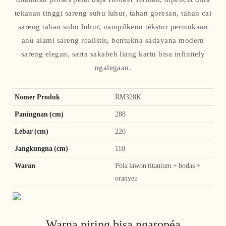
tekanan tinggi sareng suhu luhur, tahan goresan, tahan cai
sareng tahan suhu luhur, nampilkeun tékstur permukaan
anu alami sareng realistis, bentukna sadayana modern
sareng elegan, sarta sakabeh liang kartu bisa infinitely
ngalegaan.
Nomer Produk
RM328K
Paningnan (cm)
288
Lebar (cm)
220
Jangkungna (cm)
110
Waran
Pola lawon titanium + bodas +
oranyeu
Warna piring bisa ngaropéa