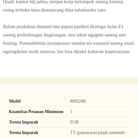
Quad, kantor hiji jalma, tempat kerja kelompok sareng konsep
ruang terbuka tiasa dirarancang dina sababaraha cara.
Bahan produkna didamel tina papan partikel ékologis kelas E1
sareng perlindungan lingkungan, anu tahan ngagem sareng anti
fouling. Formaldehida nyumponan standar tés nasional sareng moal
ngarugikeun awak manusa. Ieu bisa dipaké kalawan kapercayaan.
Modél
RM328K
Kuantitas Pesanan Minimum
1
Terma Imparah
FOB
Terma Imparah
TT (pamayaran pinuh saméméh