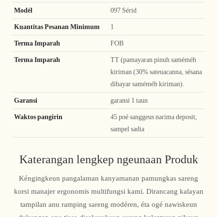
Modél
097 Sérid
Kuantitas Pesanan Minimum
1
Terma Imparah
FOB
Terma Imparah
TT (pamayaran pinuh saméméh
kiriman (30% sateuacanna, sésana
dibayar saméméh kiriman).
Garansi
garansi 1 taun
Waktos pangirin
45 poé sanggeus narima deposit,
sampel sadia
Katerangan lengkep ngeunaan Produk
Kéngingkeun pangalaman kanyamanan pamungkas sareng
korsi manajer ergonomis multifungsi kami. Dirancang kalayan
tampilan anu ramping sareng modéren, éta ogé nawiskeun