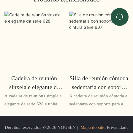
Cadeira de reunión
Silla de reunión cómoda
sinxela e elegante da
sedentaria con soporte
serie 628
de cintura Serie 607
A cadeira de reunións simple e
A cadeira de reunión cómoda e
elegante da serie 628 é unha
sedentaria con soporte para a
solución de asentos elegante e
cintura da serie 607 é a
funcional para salas de
solución perfecta para aquelas
Dereitos reservados © 2026 YOUSEN |
Mapa do sitio
Privacidade
conferencias e áreas de
reunións longas ou sesións de