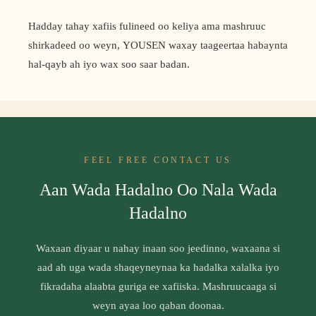
Hadday tahay xafiis fulineed oo keliya ama mashruuc
shirkadeed oo weyn, YOUSEN waxay taageertaa habaynta
hal-qayb ah iyo wax soo saar badan.
FEEL FREE CONTACT US
Aan Wada Hadalno Oo Nala Wada
Hadalno
Waxaan diyaar u nahay inaan soo jeedinno, waxaana si
aad ah uga wada shaqeyneynaa ka hadalka xalalka iyo
fikradaha alaabta guriga ee xafiiska. Mashruucaaga si
weyn ayaa loo qaban doonaa.