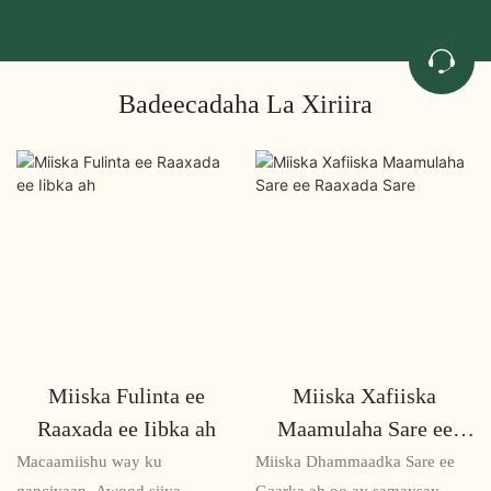
Badeecadaha La Xiriira
Miiska Fulinta ee
Miiska Xafiiska
Raaxada ee Iibka ah
Maamulaha Sare ee
Raaxada Sare
Macaamiishu way ku
Miiska Dhammaadka Sare ee
qanciyaan. Awood siiya
Gaarka ah oo ay samaysay