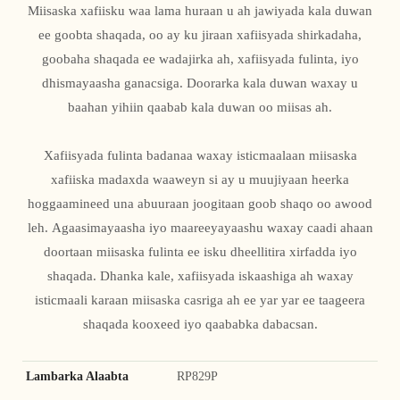
Miisaska xafiisku waa lama huraan u ah jawiyada kala duwan
ee goobta shaqada, oo ay ku jiraan xafiisyada shirkadaha,
goobaha shaqada ee wadajirka ah, xafiisyada fulinta, iyo
dhismayaasha ganacsiga. Doorarka kala duwan waxay u
baahan yihiin qaabab kala duwan oo miisas ah.
Xafiisyada fulinta badanaa waxay isticmaalaan miisaska
xafiiska madaxda waaweyn si ay u muujiyaan heerka
hoggaamineed una abuuraan joogitaan goob shaqo oo awood
leh. Agaasimayaasha iyo maareeyayaashu waxay caadi ahaan
doortaan miisaska fulinta ee isku dheellitira xirfadda iyo
shaqada. Dhanka kale, xafiisyada iskaashiga ah waxay
isticmaali karaan miisaska casriga ah ee yar yar ee taageera
shaqada kooxeed iyo qaababka dabacsan.
Lambarka Alaabta
RP829P