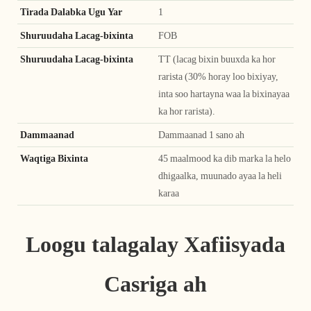
Tirada Dalabka Ugu Yar
1
Shuruudaha Lacag-bixinta
FOB
Shuruudaha Lacag-bixinta
TT (lacag bixin buuxda ka hor
rarista (30% horay loo bixiyay,
inta soo hartayna waa la bixinayaa
ka hor rarista).
Dammaanad
Dammaanad 1 sano ah
Waqtiga Bixinta
45 maalmood ka dib marka la helo
dhigaalka, muunado ayaa la heli
karaa
Loogu talagalay Xafiisyada
Casriga ah