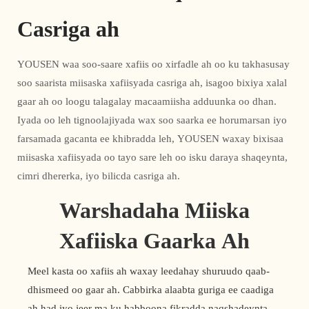
Casriga ah
YOUSEN waa soo-saare xafiis oo xirfadle ah oo ku takhasusay
soo saarista miisaska xafiisyada casriga ah, isagoo bixiya xalal
gaar ah oo loogu talagalay macaamiisha adduunka oo dhan.
Iyada oo leh tignoolajiyada wax soo saarka ee horumarsan iyo
farsamada gacanta ee khibradda leh, YOUSEN waxay bixisaa
miisaska xafiisyada oo tayo sare leh oo isku daraya shaqeynta,
cimri dhererka, iyo bilicda casriga ah.
Warshadaha Miiska
Xafiiska Gaarka Ah
Meel kasta oo xafiis ah waxay leedahay shuruudo qaab-
dhismeed oo gaar ah. Cabbirka alaabta guriga ee caadiga
ah had iyo jeer ma ku habboona fikradda naqshadeynta