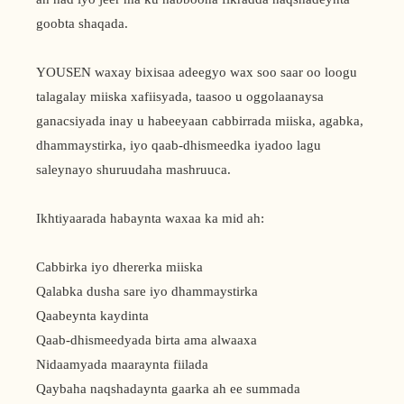
goobta shaqada.
YOUSEN waxay bixisaa adeegyo wax soo saar oo loogu
talagalay miiska xafiisyada, taasoo u oggolaanaysa
ganacsiyada inay u habeeyaan cabbirrada miiska, agabka,
dhammaystirka, iyo qaab-dhismeedka iyadoo lagu
saleynayo shuruudaha mashruuca.
Ikhtiyaarada habaynta waxaa ka mid ah:
Cabbirka iyo dhererka miiska
Qalabka dusha sare iyo dhammaystirka
Qaabeynta kaydinta
Qaab-dhismeedyada birta ama alwaaxa
Nidaamyada maaraynta fiilada
Qaybaha naqshadaynta gaarka ah ee summada