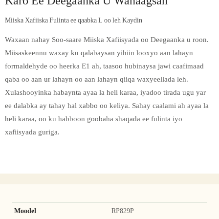
Karo Ee Deegaanka U Wanaagsan
Miiska Xafiiska Fulinta ee qaabka L oo leh Kaydin
Waxaan nahay Soo-saare Miiska Xafiisyada oo Deegaanka u roon.
Miisaskeennu waxay ku qalabaysan yihiin looxyo aan lahayn
formaldehyde oo heerka E1 ah, taasoo hubinaysa jawi caafimaad
qaba oo aan ur lahayn oo aan lahayn qiiqa waxyeellada leh.
Xulashooyinka habaynta ayaa la heli karaa, iyadoo tirada ugu yar
ee dalabka ay tahay hal xabbo oo keliya. Sahay caalami ah ayaa la
heli karaa, oo ku habboon goobaha shaqada ee fulinta iyo
xafiisyada guriga.
Moodel
RP829P