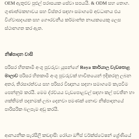
OEM ඇතුළුව පුළුල් පරාසයක සේවා සපයයි. & ODM සහ තොග.
ගුණාත්මකභාවය සහ විස්තර සඳහා සමාගමේ අවධානය එය
විශ්වාසදායක සහ ගෞරවනීය කර්මාන්ත නායකයෙකු ලෙස
ස්ථානගත කර ඇත.
නිෂ්පාදන වාසි
පරිසර හිතකාමී අංශු පුවරුව: යූසන්ගේ
Roya කාර්යාල වැඩපොළ
මාලාව
පරිසර හිතකාමී අංශු පුවරුවක් භාවිතයෙන් ඉදිකරනු ලබන
අතර, තිරසාරත්වය සහ පරිසර විඥානය සඳහා සමාගමේ කැපවීම
පෙන්නුම් කරයි. මෙම ද්රව්යය වැඩපොළවල් සඳහා කල් පවතින හා
ශක්තිමත් පදනමක් ලබා දෙනවා පමණක් නොව නිෂ්පාදනයේ
පාරිසරික බලපෑම අඩු කරයි.
ආනයනික සැරසිලි කඩදාසි: රෝයා ඔෆිස් වර්ක්ස්ටේෂන් ශ්‍රේණියේ