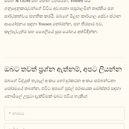
සමඟ & ODM සහ තොග වශයෙන්, Yousen සිය
ගනුදෙනුකරුවන්ගේ විවිධ අවශ්‍යතා සපුරාලමින් තෘප්තිය සහ
සාර්ථකත්වය සහතික කරයි. ඔබගේ මීළඟ කාර්යාල සේවා ස්ථාන
ආයෝජනය සඳහා Yousen තෝරන්න, සහ තිරසාර බව,
කල්පැවැත්ම සහ ශෛලියේ සුසංයෝගය අත්විඳින්න.
ඔබට තවත් ප්‍රශ්න ඇත්නම්, අපට ලියන්න
ඔබගේ විද්යුත් තැපැල් අංකය හෝ දුරකථන අංකය සම්බන්ධතා
පෝරමයේ තබන්න, එවිට අපගේ පුළුල් පරාසයක මෝස්තර සඳහා
නොමිලේ උපුටා දැක්වීමක් ඔබට එවිය හැකිය!
නාමය