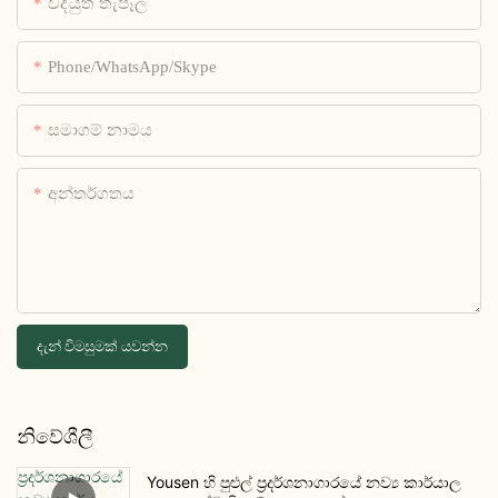
විද්යුත් තැපෑල
Phone/WhatsApp/Skype
සමාගම් නාමය
අන්තර්ගතය
දැන් විමසුමක් යවන්න
නිවේශීලී
Yousen හි පුළුල් ප්‍රදර්ශනාගාරයේ නව්‍ය කාර්යාල