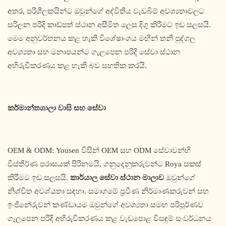
අතර, පරිශීලකයින්ට ඔවුන්ගේ අද්විතීය වැඩබිම් අවශ්‍යතාවලට
සරිලන පරිදි කාඩ්පත් ස්ථාන අසීමිත ලෙස දිගු කිරීමට ඉඩ සලසයි.
මෙම අනුවර්තනය කළ හැකි විශේෂාංගය මඟින් තනි පුද්ගල
අවශ්‍යතා සහ මනාපයන්ට ගැලපෙන පරිදි සේවා ස්ථාන
අභිරුචිකරණය කළ හැකි බව සහතික කරයි.
කර්මාන්තශාලා වාසි සහ සේවා
OEM & ODM: Yousen විසින් OEM සහ ODM සේවාවන්හි
විස්තීර්ණ පරාසයක් පිරිනමයි, ගනුදෙනුකරුවන්ට Roya සකස්
කිරීමට ඉඩ සලසයි.
කාර්යාල සේවා ස්ථාන මාලාව
ඔවුන්ගේ
නිශ්චිත අවශ්යතා සඳහා. සමාගමේ ප්‍රවීණ නිර්මාණකරුවන් සහ
ඉංජිනේරුවන් කණ්ඩායම ඔවුන්ගේ අවශ්‍යතා සමඟ පරිපූර්ණව
ගැලපෙන පරිදි අභිරුචිකරණය කළ වැඩපොළ විසඳුම් සංවර්ධනය