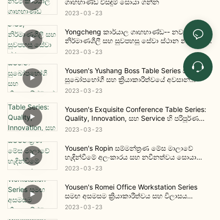
ගෘහභාණ්ඩ විසඳුම් සොයා ගන්න
2023
03
23
Yongcheng කාර්යාල ගෘහභාණ්ඩ-- නව්‍ය,
නිර්මාණශීලී සහ සුවපහසු සේවා ස්ථාන නිර්මාණය
කිරීමට කැපවී සිටී
2023
03
23
Yousen's Yushang Boss Table Series සමඟින්
සුඛෝපභෝගී සහ ක්‍රියාකාරීත්වයේ අවසාන
අත්දැකීම අත්විඳින්න
2023
03
23
Yousen's Exquisite Conference Table Series:
Quality, Innovation, සහ Service හි පරිපූර්ණ
සම්මිශ්‍රණයක්
2023
03
23
Yousen's Ropin සම්මන්ත්‍රණ මේස මාලාවේ
හැඳින්වීමේ අලංකාරය සහ නවීනත්වය සොයා
ගන්න
2023
03
23
Yousen's Romei Office Workstation Series
සමඟ අසමසම ක්‍රියාකාරීත්වය සහ විලාසය
අත්විඳින්න
2023
03
23