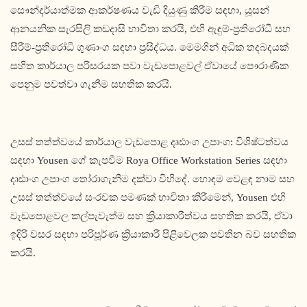
සෞන්දර්යාත්මක ආකර්ෂණය වැඩි දියුණු කිරීම සඳහා, යූසන්
ආනයනික සැරසිලි කඩදාසි භාවිතා කරයි, එහි ඇඳුම්-ප්‍රතිරෝධී සහ
සීරීම්-ප්‍රතිරෝධී ගුණාංග සඳහා ප්‍රසිද්ධය. මෙමගින් අධික තදබදයක්
සහිත කාර්යාල පරිසරයක පවා වැඩපොළවල් ඒවායේ පෞරාණික
පෙනුම පවත්වා ගැනීම සහතික කරයි.
උසස් තත්ත්වයේ කාර්යාල වැඩපොළ දෘඪාංග උපාංග: විශිෂ්ටත්වය
සඳහා Yousen ගේ කැපවීම Roya Office Workstation Series සඳහා
දෘඪාංග උපාංග තෝරාගැනීම දක්වා විහිදේ. හොඳම වෙළඳ නාම සහ
උසස් තත්ත්වයේ සංරචක පමණක් භාවිතා කිරීමෙන්, Yousen එහි
වැඩපොළවල කල්පැවැත්ම සහ ක්‍රියාකාරීත්වය සහතික කරයි, ඒවා
ඉදිරි වසර සඳහා පරිපූර්ණ ක්‍රියාකාරී පිළිවෙලක පවතින බව සහතික
කරයි.