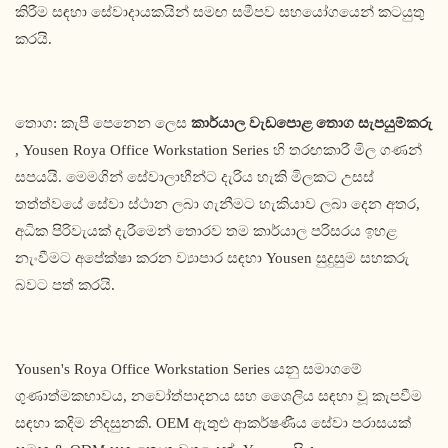
කිරීම සඳහා සේවාදායකයින් සමඟ සමීපව සහයෝගයෙන් කටයුතු
කරයි.
තොග: කැපී පෙනෙන ලෙස
කාර්යාල වැඩපොළ තොග සැපයුම්කරු
, Yousen Roya Office Workstation Series හි තරඟකාරී මිල ගණන්
සපයයි. මෙමගින් සේවාලාභීන්ට දැරිය හැකි මිලකට උසස්
තත්ත්වයේ සේවා ස්ථාන ලබා ගැනීමට හැකියාව ලබා දෙන අතර,
අධික පිරිවැයක් දැරීමෙන් තොරව තම කාර්යාල පරිසරය ඉහළ
නැංවීමට අපේක්ෂා කරන ව්‍යාපාර සඳහා Yousen සුදුසුම සහකරු
බවට පත් කරයි.
Yousen's Roya Office Workstation Series යනු සමාගමේ
ගුණාත්මකභාවය, නවෝත්පාදනය සහ ශෛලිය සඳහා වූ කැපවීම
සඳහා කදිම නිදසුනකි. OEM ඇතුළු ආකර්ෂණීය සේවා පරාසයක්