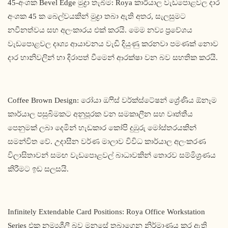
45-අංශක Bevel Edge මුද්‍රා තැබීම: Roya කාර්යාල වැඩපොළවල දාර
අංශක 45 ක බෙල්වයකින් මුද්‍රා තබා ඇති අතර, සැලසුමට
නවීනත්වය සහ අලංකාරය එක් කරයි. මෙම නව්‍ය ප්‍රවේශය
වැඩපොළවල දෘශ්‍ය ආයාචනය වැඩි දියුණු කරනවා පමණක් නොව
දාර හානිවලින් හා දිරාපත් වීමෙන් ආරක්ෂා වන බව සහතික කරයි.
Coffee Brown Design: රෝයා ඔෆිස් වර්ක්ස්ටේෂන් ශ්‍රේණිය ඕනෑම
කාර්යාල පසුබිමකට අනුපූරක වන සමකාලීන සහ වෘත්තීය
පෙනුමක් ලබා දෙමින් හැඩකාර කෝපි දුඹුරු මෝස්තරයකින්
සමන්විත වේ. උදාසීන වර්ණ මාලාව විවිධ කාර්යාල අලංකරණ
විලාසිතාවන් සමඟ වැඩපොළවල් බාධාවකින් තොරව සම්මිශ්‍රණය
කිරීමට ඉඩ සලසයි.
Infinitely Extendable Card Positions: Roya Office Workstation
Series එක නම්‍යශීලී බව මනසේ තබාගෙන නිර්මාණය කර ඇති