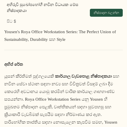
අභිරුචි සුඛෝපභෝගී නවීන විධායක මේස
නිෂ්පාදකයා
නිෂ්පාදන බලන්න
සිට
$
Yousen's Roya Office Workstation Series: The Perfect Union of
Sustainability, Durability සහ Style
අභිප් රේත
යූසන් කීර්තිමත් පුද්ගලයෙකි
කාර්යාල වැඩපොළ නිෂ්පාදකයා
සහ
නවීන සේවා ස්ථාන සඳහා නව්‍ය සහ විචිත්‍රවත් විසඳුම් ලබා දීම
කෙරෙහි අවධානය යොමු කරමින් වාරික කාර්යාල ගෘහභාණ්ඩ
සපයන්නා. Roya Office Workstation Series යනු Yousen හි
ප්‍රමුඛතම නිෂ්පාදන පෙළකි, වෘත්තිකයන් සඳහා සුවපහසු සහ
ක්‍රියාකාරී වැඩබිමක් සැපයීම සඳහා නිර්මාණය කර ඇත.
පාරිභෝගික තෘප්තිය සඳහා නොසැලෙන කැපවීම සමඟ, Yousen