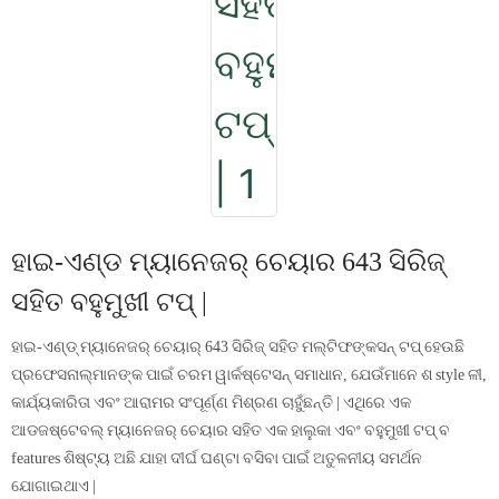
ହାଇ-ଏଣ୍ଡ ମ୍ୟାନେଜର୍ ଚେୟାର 643 ସିରିଜ୍
ସହିତ ବହୁମୁଖୀ ଟପ୍ |
ହାଇ-ଏଣ୍ଡ୍ ମ୍ୟାନେଜର୍ ଚେୟାର୍ 643 ସିରିଜ୍ ସହିତ ମଲ୍ଟିଫଙ୍କସନ୍ ଟପ୍ ହେଉଛି
ପ୍ରଫେସନାଲ୍ମାନଙ୍କ ପାଇଁ ଚରମ ୱାର୍କଷ୍ଟେସନ୍ ସମାଧାନ, ଯେଉଁମାନେ ଶ style ଳୀ,
କାର୍ଯ୍ୟକାରିତା ଏବଂ ଆରାମର ସଂପୂର୍ଣ୍ଣ ମିଶ୍ରଣ ଚାହୁଁଛନ୍ତି | ଏଥିରେ ଏକ
ଆଡଜଷ୍ଟେବଲ୍ ମ୍ୟାନେଜର୍ ଚେୟାର ସହିତ ଏକ ହାଲୁକା ଏବଂ ବହୁମୁଖୀ ଟପ୍ ବ
features ଶିଷ୍ଟ୍ୟ ଅଛି ଯାହା ଦୀର୍ଘ ଘଣ୍ଟା ବସିବା ପାଇଁ ଅତୁଳନୀୟ ସମର୍ଥନ
ଯୋଗାଇଥାଏ |