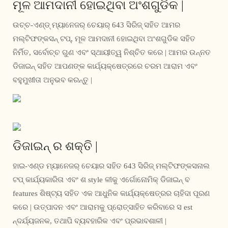
ମୂଳ ଆମଦାନୀ ହୋଇଥିବା ଅଂଶଗୁଡିକ |
ଉଚ୍ଚ-ଏଣ୍ଡ୍ ମ୍ୟାନେଜର୍ ଚେୟାର୍ 643 ସିରିଜ୍ ସହିତ ଆମର
ମଲ୍ଟିଫଙ୍କସନ୍ ଟପ୍, ମୂଳ ଆମଦାନୀ ହୋଇଥିବା ଅଂଶଗୁଡିକ ସହିତ
ନିର୍ମିତ, ସର୍ବୋଚ୍ଚ ଗୁଣ ଏବଂ ସ୍ଥାୟୀତ୍ୱ ନିଶ୍ଚିତ କରେ | ଆମର ଉନ୍ନତ
ଡିଜାଇନ୍ ସହିତ ଆପଣଙ୍କ କାର୍ଯ୍ୟକ୍ଷେତ୍ରରେ ଚରମ ଆରାମ ଏବଂ
ବହୁମୁଖୀତା ଅନୁଭବ କରନ୍ତୁ |
ଡିଜାଇନ୍ ର ଶକ୍ତି |
ହାଇ-ଏଣ୍ଡ ମ୍ୟାନେଜର୍ ଚେୟାର ସହିତ 643 ସିରିଜ୍ ମଲ୍ଟିଫଙ୍କସନାଲ
ଟପ୍ କାର୍ଯ୍ୟକାରିତା ଏବଂ ଶ style ଳୀକୁ ଏର୍ଗୋନୋମିକ୍ ଡିଜାଇନ୍ ବ
features ଶିଷ୍ଟ୍ୟ ସହିତ ଏକ ଆଧୁନିକ କାର୍ଯ୍ୟକ୍ଷେତ୍ରର ଚାହିଦା ପୂରଣ
କରେ | ଉତ୍ପାଦନ ଏବଂ ଆରାମକୁ ପ୍ରୋତ୍ସାହିତ କରିବାରେ ସ est
ନ୍ଦର୍ଯ୍ୟଜନକ, ତଥାପି ବ୍ୟବହାରିକ ଏବଂ ପ୍ରଭାବଶାଳୀ |