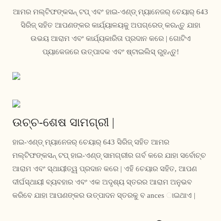
ଆମର ମଲ୍ଟିଫଙ୍କସନ୍ ଟପ୍ ଏବଂ ହାଇ-ଏଣ୍ଡ୍ ମ୍ୟାନେଜର୍ ଚେୟାର୍ 643
ସିରିଜ୍ ସହିତ ଆପଣଙ୍କର କାର୍ଯ୍ୟାଳୟକୁ ଅପଗ୍ରେଡ୍ କରନ୍ତୁ ଯାହା
ଉଭୟ ଆରାମ ଏବଂ କାର୍ଯ୍ୟକାରିତା ପ୍ରଦାନ କରେ | ଗୋଟିଏ
ପ୍ୟାକେଜରେ ଉତ୍ପାଦକ ଏବଂ ଷ୍ଟାଇଲିସ୍ ରୁହନ୍ତୁ!
ଉଚ୍ଚ-ଶେଷ ସାମଗ୍ରୀ |
ହାଇ-ଏଣ୍ଡ୍ ମ୍ୟାନେଜର୍ ଚେୟାର୍ 643 ସିରିଜ୍ ସହିତ ଆମର
ମଲ୍ଟିଫଙ୍କସନ୍ ଟପ୍ ହାଇ-ଏଣ୍ଡ୍ ସାମଗ୍ରୀର ଗର୍ବ କରେ ଯାହା ସର୍ବୋଚ୍ଚ
ଆରାମ ଏବଂ ସ୍ଥାୟୀତ୍ୱ ପ୍ରଦାନ କରେ | ଏହି ଚେୟାର ସହିତ, ଆପଣ
ଦୀର୍ଘସ୍ଥାୟୀ ବ୍ୟବହାର ଏବଂ ଏକ ଅଦୃଶ୍ୟ ସ୍ତରର ଆରାମ ଅନୁଭବ
କରିବେ ଯାହା ଆପଣଙ୍କର ଉତ୍ପାଦନ ସ୍ତରକୁ ବ ances ାଇଥାଏ |