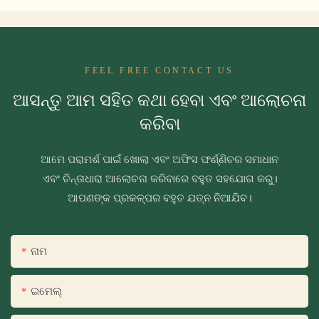
FEEL FREE CONTACT US
ଆସନ୍ତୁ ଆମ ସହିତ କଥା ହେବା ଏବଂ ଆଲୋଚନା
କରିବା
ଆମେ ପରାମର୍ଶ ପାଇଁ ଖୋଲା ଏବଂ ଅଫିସ ଫର୍ଣ୍ଣିଚର ସମାଧାନ
ଏବଂ ଚିନ୍ତାଧାରା ଆଲୋଚନା କରିବାରେ ବହୁତ ସହଯୋଗ କରୁ।
ଆପଣଙ୍କ ପ୍ରକଳ୍ପର ବହୁତ ଯତ୍ନ ନିଆଯିବ।
ନାମ
ଇମେଲ୍