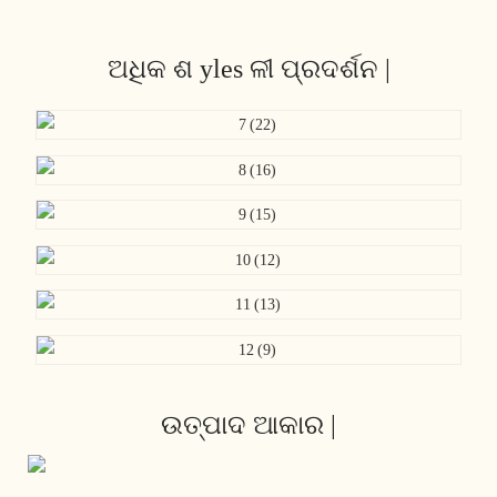
ଅଧିକ ଶ yles ଳୀ ପ୍ରଦର୍ଶନ |
ଉତ୍ପାଦ ଆକାର |