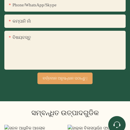
Phone/WhatsApp/Skype
କମ୍ପାନି ନାଁ
ବିଷୟବସ୍ତୁ
ବର୍ତ୍ତମାନ ଅନୁସନ୍ଧାନ ପଠାନ୍ତୁ |
ସମ୍ବନ୍ଧିତ ଉତ୍ପାଦଗୁଡିକ