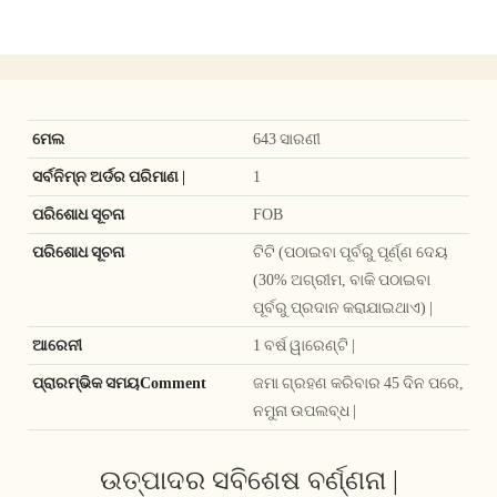
ମେଲ
643 ସାରଣୀ
ସର୍ବନିମ୍ନ ଅର୍ଡର ପରିମାଣ |
1
ପରିଶୋଧ ସୂଚନା
FOB
ପରିଶୋଧ ସୂଚନା
ଟିଟି (ପଠାଇବା ପୂର୍ବରୁ ପୂର୍ଣ୍ଣ ଦେୟ
(30% ଅଗ୍ରୀମ, ବାକି ପଠାଇବା
ପୂର୍ବରୁ ପ୍ରଦାନ କରାଯାଇଥାଏ) |
ଆରେନୀ
1 ବର୍ଷ ୱାରେଣ୍ଟି |
ପ୍ରାରମ୍ଭିକ ସମୟComment
ଜମା ଗ୍ରହଣ କରିବାର 45 ଦିନ ପରେ,
ନମୁନା ଉପଲବ୍ଧ |
ଉତ୍ପାଦର ସବିଶେଷ ବର୍ଣ୍ଣନା |