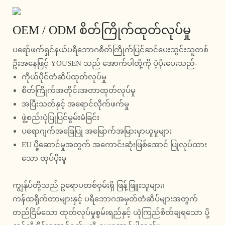
OEM / ODM စိတ်ကြိုက်ထုတ်လုပ်မှု
ပရော်ဖက်ရှင်နယ်ပရိဘောဂစိတ်ကြိုက်ပြင်ဆင်ပေးသွင်းသူတစ်
ဦးအနေဖြင့် YOUSEN သည် အောက်ပါတို့ကို ပံ့ပိုးပေးသည်-
ကိုယ်ပိုင်တံဆိပ်ထုတ်လုပ်မှု
စိတ်ကြိုက်အတိုင်းအတာထုတ်လုပ်မှု
အပြီးသတ်နှင့် အရောင်လိုက်ဖက်မှု
ဖွဲ့စည်းပုံပြုပြင်မွမ်းမံခြင်း
ပရောဂျက်အခြေပြု အမြောက်အမြားမှာယူမှုများ
EU ပို့ဆောင်မှုအတွက် အကောင်းဆုံးဖြစ်အောင် ပြုလုပ်ထား
သော ထုပ်ပိုးမှု
ကျွန်ုပ်တို့သည် ဥရောပတစ်ဝှမ်းရှိ ဖြန့်ဖြူးသူများ၊
ကန်ထရိုက်တာများနှင့် ပရိဘောဂအမှတ်တံဆိပ်များအတွက်
တည်ငြိမ်သော ထုတ်လုပ်မှုစွမ်းရည်နှင့် ယုံကြည်စိတ်ချရသော ပို့