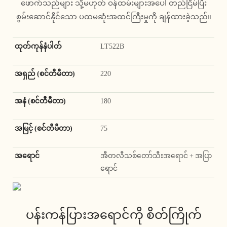
ဖောက်သည်များ သို့မဟုတ် ဝန်ထမ်းများအပေါ် တည်ငြိမ်ပြီး
စွမ်းဆောင်နိုင်သော ပထမဆုံးအထင်ကြီးမှုကို ချန်ထားခဲ့သည်။
ထုတ်ကုန်နံပါတ်
LT522B
အရှည် (စင်တီမီတာ)
220
အနံ (စင်တီမီတာ)
180
အမြင့် (စင်တီမီတာ)
75
အရောင်
အီတလီသစ်တော်သီးအရောင် + အပြာ
ရောင်
ပန်းကန်ပြားအရောင်ကို စိတ်ကြိုက်