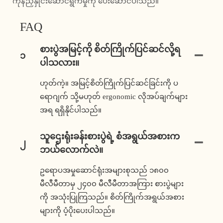
ကုန်ညှိနှိုင်းဆောင်ရွက်မှုကို ပေးဆောင်ပါသည်။
FAQ
စားပွဲအမြင့်ကို စိတ်ကြိုက်ပြင်ဆင်လို့ရ
၁
ပါသလား။
ဟုတ်ကဲ့။ အမြင့်စိတ်ကြိုက်ပြင်ဆင်ခြင်းကို ပ
ရောဂျက် သို့မဟုတ် ergonomic လိုအပ်ချက်များ
အရ ရရှိနိုင်ပါသည်။
သူဌေးရုံးခန်းစားပွဲရဲ့ စံအရွယ်အစားက
၂
ဘယ်လောက်လဲ။
ဥရောပအမှုဆောင်ရုံးအများစုသည် ၁၈၀၀
မီလီမီတာမှ ၂၄၀၀ မီလီမီတာအကြား စားပွဲများ
ကို အသုံးပြုကြသည်။ စိတ်ကြိုက်အရွယ်အစား
များကို ပံ့ပိုးပေးပါသည်။