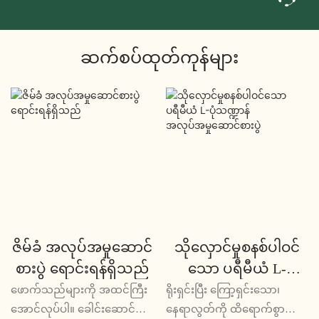
ဆက်စပ်ထုတ်ကုန်များ
ဇိမ်ခံ အလုပ်အမှုဆောင်
သိုလှောင်မှုစနစ်ပါဝင်
စားပွဲ ရောင်းရန်ရှိသည်
သော ပရီမီယံ L-
ပုံသဏ္ဍာန်
ဖောက်သည်များကို အထင်ကြီး
ရိုးရှင်းပြီး ကြော့ရှင်းသော၊
အလုပ်အမှုဆောင်စားပွဲ
အောင်လုပ်ပါ။ ခေါင်းဆောင်
နေရာလွတ်ကို ထိရောက်စွာ