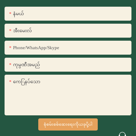
နံမယ်
အီးမေးလ်
Phone/WhatsApp/Skype
ကုမ္ပဏီအမည်
ကေြနပ်သော
စုံစမ်းစစ်ဆေးရေးကိုယခုပို့ပါ