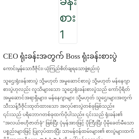
CEO ရုံးခန်းအတွက် Boss ရုံးခန်းစားပွဲ
ကောင်းမွန်သောဒီဇိုင်း၊ ယုံကြည်စိတ်ချရသောဖွဲ့စည်းပုံ
သူဌေးရုံးခန်းစားပွဲ သို့မဟုတ် အမှုဆောင်စားပွဲ သို့မဟုတ် မန်နေဂျာ
စားပွဲဟုလည်း လူသိများသော သူဌေးရုံးခန်းစားပွဲသည် ကော်ပိုရိတ်
အမှုဆောင်အရာရှိများ၊ မန်နေဂျာများ သို့မဟုတ် သူဌေးများအတွက်
သီးသန့်ဒီဇိုင်းထုတ်ထားသော အလုပ်စားပွဲတစ်ခုဖြစ်သည်။
၎င်းသည် ပရိဘောဂတစ်ခုထက်ပိုပါသည်။ ၎င်းသည် ရုံးခန်း၏
"အလယ်ဗဟိုဇာတ်ခုံ" ဖြစ်ပြီး ပုံမှန်အားဖြင့် ပိုကြီးပြီး ပိုမိုခေတ်မီသော
ပစ္စည်းများဖြင့် ပြုလုပ်ထားပြီး သာမန်ဝန်ထမ်းများ၏ စားပွဲများထက်