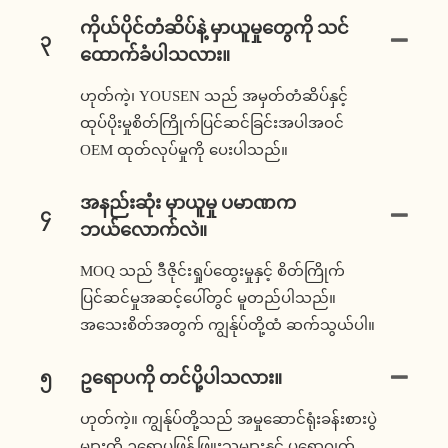
ကိုယ်ပိုင်တံဆိပ်နဲ့ မှာယူမှုတွေကို သင်
၃
ထောက်ခံပါသလား။
ဟုတ်ကဲ့၊ YOUSEN သည် အမှတ်တံဆိပ်နှင့်
ထုပ်ပိုးမှုစိတ်ကြိုက်ပြင်ဆင်ခြင်းအပါအဝင်
OEM ထုတ်လုပ်မှုကို ပေးပါသည်။
အနည်းဆုံး မှာယူမှု ပမာဏက
၄
ဘယ်လောက်လဲ။
MOQ သည် ဒီဇိုင်းရှုပ်ထွေးမှုနှင့် စိတ်ကြိုက်
ပြင်ဆင်မှုအဆင့်ပေါ်တွင် မူတည်ပါသည်။
အသေးစိတ်အတွက် ကျွန်ုပ်တို့ထံ ဆက်သွယ်ပါ။
၅
ဥရောပကို တင်ပို့ပါသလား။
ဟုတ်ကဲ့။ ကျွန်ုပ်တို့သည် အမှုဆောင်ရုံးခန်းစားပွဲ
များကို ဥရောပဖြန့်ဖြူးသူများနှင့် ပရောဂျက်