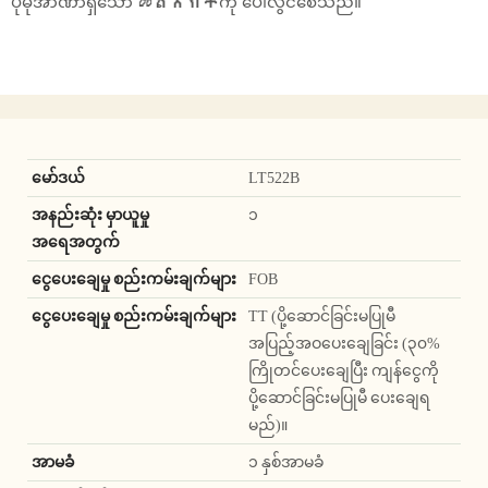
ပိုမိုအာဏာရှိသော መልእክትကို ပေါ်လွင်စေသည်။
မော်ဒယ်
LT522B
အနည်းဆုံး မှာယူမှု
၁
အရေအတွက်
ငွေပေးချေမှု စည်းကမ်းချက်များ
FOB
ငွေပေးချေမှု စည်းကမ်းချက်များ
TT (ပို့ဆောင်ခြင်းမပြုမီ
အပြည့်အဝပေးချေခြင်း (၃၀%
ကြိုတင်ပေးချေပြီး ကျန်ငွေကို
ပို့ဆောင်ခြင်းမပြုမီ ပေးချေရ
မည်)။
အာမခံ
၁ နှစ်အာမခံ