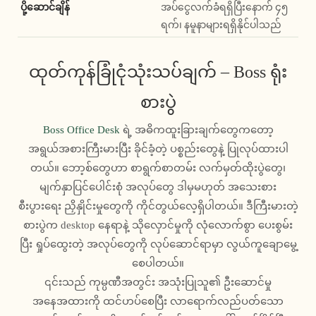
ပို့ဆောင်ချိန်
အပ်ငွေလက်ခံရရှိပြီးနောက် ၄၅
ရက်၊ နမူနာများရရှိနိုင်ပါသည်
ထုတ်ကုန်ခြုံငုံသုံးသပ်ချက် – Boss ရုံး
စားပွဲ
Boss Office Desk
ရဲ့ အဓိကထူးခြားချက်တွေကတော့
အရွယ်အစားကြီးမားပြီး ခိုင်ခံ့တဲ့ ပစ္စည်းတွေနဲ့ ပြုလုပ်ထားပါ
တယ်။ ဘော့စ်တွေဟာ စာရွက်စာတမ်း လက်မှတ်ထိုးပွဲတွေ၊
မျက်နှာပြင်ပေါင်းစုံ အလုပ်တွေ ဒါမှမဟုတ် အသေးစား
စီးပွားရေး ညှိနှိုင်းမှုတွေကို ကိုင်တွယ်လေ့ရှိပါတယ်။ ဒီကြီးမားတဲ့
စားပွဲက desktop နေရာနဲ့ သိုလှောင်မှုကို လုံလောက်စွာ ပေးစွမ်း
ပြီး ရှုပ်ထွေးတဲ့ အလုပ်တွေကို လုပ်ဆောင်ရာမှာ လွယ်ကူချောမွေ့
စေပါတယ်။
၎င်းသည် ကုမ္ပဏီအတွင်း အသုံးပြုသူ၏ ဦးဆောင်မှု
အနေအထားကို ထင်ဟပ်စေပြီး လာရောက်လည်ပတ်သော