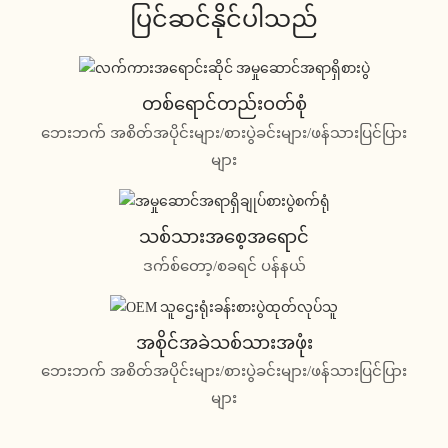
ပြင်ဆင်နိုင်ပါသည်
တစ်ရောင်တည်းဝတ်စုံ
ဘေးဘက် အစိတ်အပိုင်းများ/စားပွဲခင်းများ/ဖန်သားပြင်ပြား
များ
သစ်သားအစေ့အရောင်
ဒက်စ်တော့/စခရင် ပန်နယ်
အစိုင်အခဲသစ်သားအဖုံး
ဘေးဘက် အစိတ်အပိုင်းများ/စားပွဲခင်းများ/ဖန်သားပြင်ပြား
များ