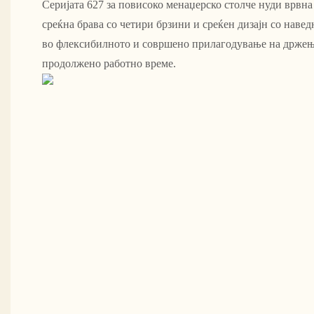
Серијата 627 за повисоко менаџерско столче нуди врвна 
среќна брава со четири брзини и среќен дизајн со наве
во флексибилното и совршено прилагодување на држење
продолжено работно време.