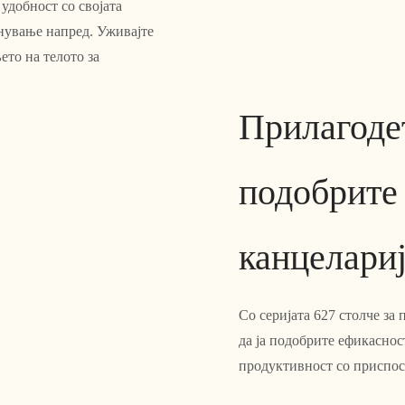
удобност со својата
днување напред. Уживајте
то на телото за
Прилагодет
подобрите
канцелариј
Со серијата 627 столче за
да ја подобрите ефикаснос
продуктивност со приспос