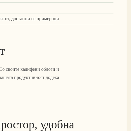
зитот, достапни се примероци
т
 Со своите кадифени облоги и
 вашата продуктивност додека
ростор, удобна