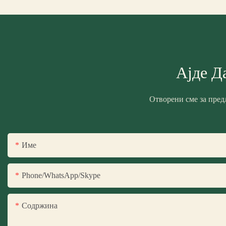
Ајде Д
Отворени сме за пред
Име
Phone/WhatsApp/Skype
Содржина