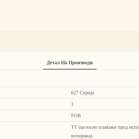
Детал На Производи
627 Серија
1
FOB
ТТ (целосно плаќање пред испо
испорака).