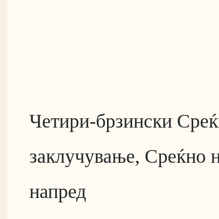
Четири-брзински Сре
заклучување, Среќно 
напред