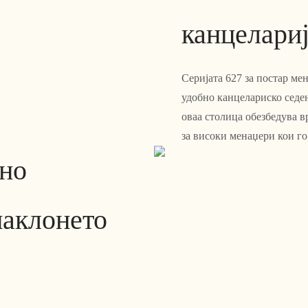
канцелари
Серијата 627 за постар ме
удобно канцелариско седењ
оваа столица обезбедува 
за високи менаџери кои го
ќно
наклонето