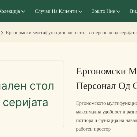
Колекција
Случаи На Клиенти
Зошто Ние
Ви
Ергономски мултифункционален стол за персонал од серијата
Ергономски М
Персонал Од С
Ергономското мултифункциона
максимална удобност и разн
потпора и функција на навал
работен простор