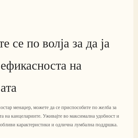
е се по волја за да ја
 ефикасноста на
ата
 постар менаџер, можете да се приспособите по желба за
та на канцелариите. Уживајте во максимална удобност и
обливи карактеристики и одлична лумбална поддршка.