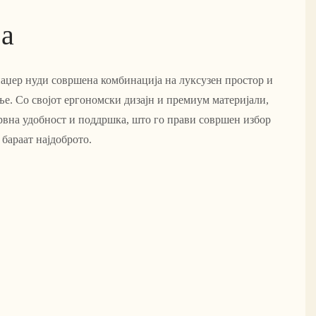
ја
наџер нуди совршена комбинација на луксузен простор и
е. Со својот ергономски дизајн и премиум материјали,
врвна удобност и поддршка, што го прави совршен избор
 бараат најдоброто.