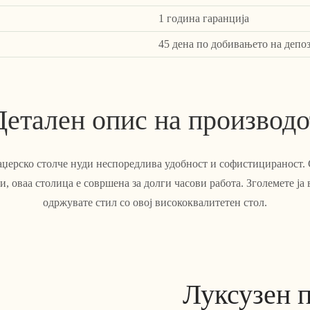
1 година гаранција
45 дена по добивањето на депо
Детален опис на производо
џерско столче нуди неспоредлива удобност и софистицираност.
, оваа столица е совршена за долги часови работа. Зголемете ја
одржувате стил со овој висококвалитетен стол.
Луксузен п