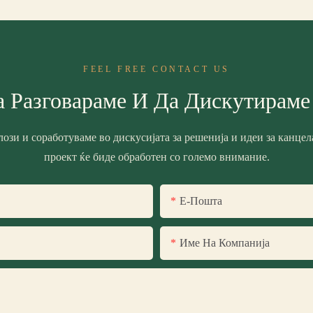
FEEL FREE CONTACT US
а Разговараме И Да Дискутираме
лози и соработуваме во дискусијата за решенија и идеи за канце
проект ќе биде обработен со големо внимание.
Е-Пошта
Име На Компанија