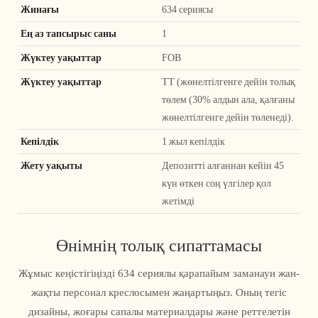
Жинағы
634 сериясы
Ең аз тапсырыс саны
1
Жүктеу уақыттар
FOB
Жүктеу уақыттар
ТТ (жөнелтілгенге дейін толық
төлем (30% алдын ала, қалғаны
жөнелтілгенге дейін төленеді).
Кепілдік
1 жыл кепілдік
Жету уақыты
Депозитті алғаннан кейін 45
күн өткен соң үлгілер қол
жетімді
Өнімнің толық сипаттамасы
Жұмыс кеңістігіңізді 634 сериялы қарапайым заманауи жан-
жақты персонал креслосымен жаңартыңыз. Оның тегіс
дизайны, жоғары сапалы материалдары және реттелетін