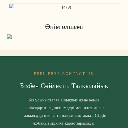
Өнім өлшемі
FEEL FREE CONTACT US
Бізбен Сөйлесіп, Талқылайық
Біз ұсыныстарға ашықпыз және кеңсе
жиһаздарының шешімдері мен идеяларын
талқылауда өте ынтымақтастықтамыз. Сіздің
жобаңыз мұқият қарастырылады.