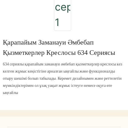
Қарапайым Заманауи Әмбебап
Қызметкерлер Креслосы 634 Сериясы
634 сериялы қарапайым заманауи әмбебап қызметкерлер креслосы кез
келген жұмыс кеңістігіне арналған ыңғайлы және функционалды
отыру шешімі болып табылады. Керемет дизайнымен және реттелетін
мүмкіндіктерімен ол ұзақ уақыт жұмыс істеуге немесе оқуға өте
ыңғайлы