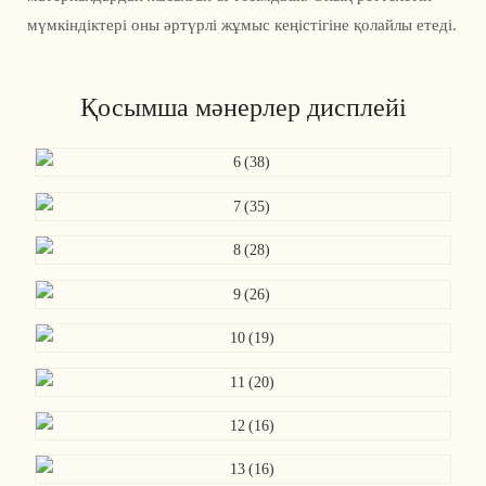
мүмкіндіктері оны әртүрлі жұмыс кеңістігіне қолайлы етеді.
Қосымша мәнерлер дисплейі