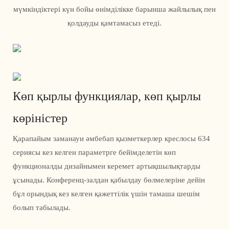
мүмкіндіктері күн бойы өнімділікке барынша жайлылық пен
қолдауды қамтамасыз етеді.
Көп қырлы функциялар, көп қырлы
көріністер
Қарапайым заманауи әмбебап қызметкерлер креслосы 634
сериясы кез келген параметрге бейімделетін көп
функционалды дизайнымен керемет артықшылықтарды
ұсынады. Конференц-залдан қабылдау бөлмелеріне дейін
бұл орындық кез келген қажеттілік үшін тамаша шешім
болып табылады.