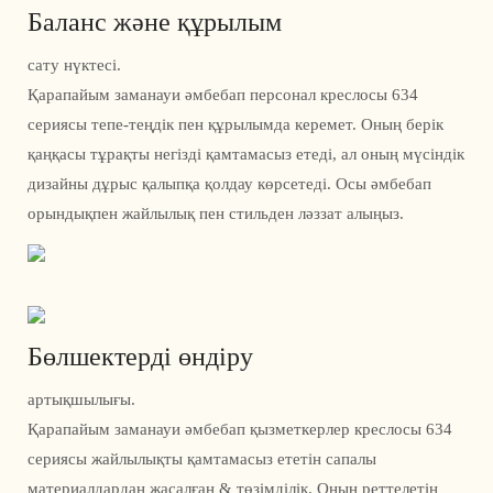
Баланс және құрылым
сату нүктесі.
Қарапайым заманауи әмбебап персонал креслосы 634
сериясы тепе-теңдік пен құрылымда керемет. Оның берік
қаңқасы тұрақты негізді қамтамасыз етеді, ал оның мүсіндік
дизайны дұрыс қалыпқа қолдау көрсетеді. Осы әмбебап
орындықпен жайлылық пен стильден ләззат алыңыз.
Бөлшектерді өндіру
артықшылығы.
Қарапайым заманауи әмбебап қызметкерлер креслосы 634
сериясы жайлылықты қамтамасыз ететін сапалы
материалдардан жасалған & төзімділік. Оның реттелетін