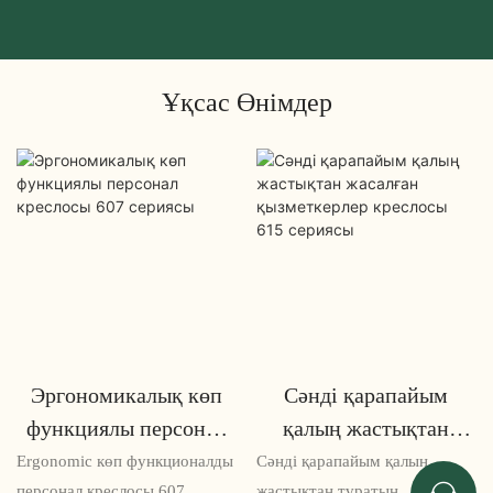
Ұқсас Өнімдер
Эргономикалық көп
Сәнді қарапайым
функциялы персонал
қалың жастықтан
креслосы 607 сериясы
жасалған
Ergonomic көп функционалды
Сәнді қарапайым қалың
персонал креслосы 607
жастықтан тұратын