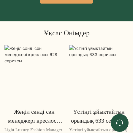
Ұқсас Өнімдер
Жеңіл сәнді сән
Үстіңгі ұйықтайтын
менеджері креслосы
орындық 633 сериясы
628 сериясы
Light Luxury Fashion Manager
Үстіңгі ұйықтайтын орындық