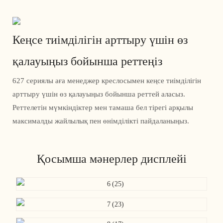
Кеңсе тиімділігін арттыру үшін өз
қалауыңыз бойынша реттеңіз
627 сериялы аға менеджер креслосымен кеңсе тиімділігін
арттыру үшін өз қалауыңыз бойынша реттей аласыз.
Реттелетін мүмкіндіктер мен тамаша бел тірегі арқылы
максималды жайлылық пен өнімділікті пайдаланыңыз.
Қосымша мәнерлер дисплейі