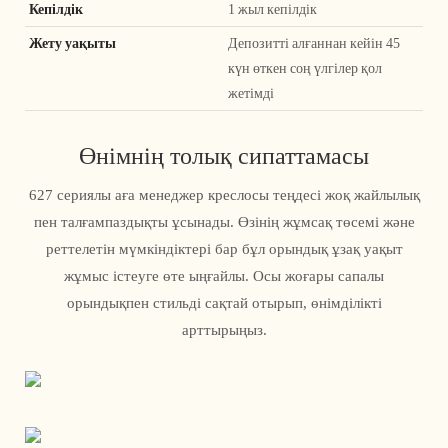
Кепілдік
1 жыл кепілдік
Жету уақыты
Депозитті алғаннан кейін 45
күн өткен соң үлгілер қол
жетімді
Өнімнің толық сипаттамасы
627 сериялы аға менеджер креслосы теңдесі жоқ жайлылық
пен талғампаздықты ұсынады. Өзінің жұмсақ төсемі және
реттелетін мүмкіндіктері бар бұл орындық ұзақ уақыт
жұмыс істеуге өте ыңғайлы. Осы жоғары сапалы
орындықпен стильді сақтай отырып, өнімділікті
арттырыңыз.