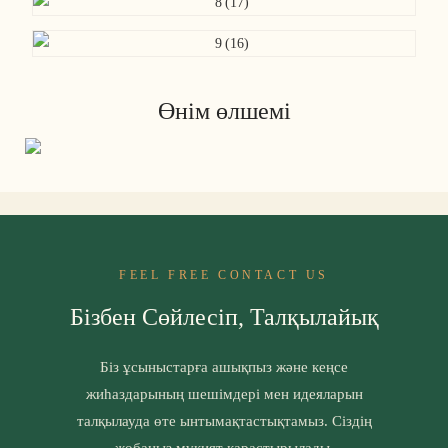
Өнім өлшемі
FEEL FREE CONTACT US
Бізбен Сөйлесіп, Талқылайық
Біз ұсыныстарға ашықпыз және кеңсе
жиһаздарының шешімдері мен идеяларын
талқылауда өте ынтымақтастықтамыз. Сіздің