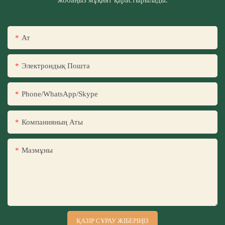
жобаңыз мұқият қарастырылады.
Ат
Электрондық Пошта
Phone/WhatsApp/Skype
Компанияның Аты
Мазмұны
ҚАЗІР СҰРАУ ЖІБЕРІҢІЗ