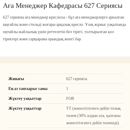
Аға Менеджер Кафедрасы 627 Сериясы
627 сериялы аға менеджер креслосы - бұл аға менеджерлерге арналған
ыңғайлы және стильді жоғары арқалық кресло. Ұзақ жұмыс уақытында
оңтайлы жайлылық үшін реттелетін бел тірегі, толтырылған қол
тіректері және сарқырама орындық жиегі бар.
Жинағы
627 сериясы
Ең аз тапсырыс саны
1
Жүктеу уақыттар
FOB
Жүктеу уақыттар
ТТ (жөнелтілгенге дейін толық
төлем (30% алдын ала, қалғаны
жөнелтілгенге дейін төленеді).