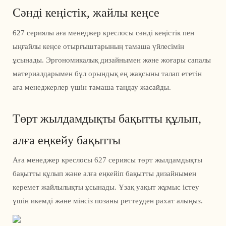
Сәнді кеңістік, жайлы кеңсе
627 сериялы аға менеджер креслосы сәнді кеңістік пен
ыңғайлы кеңсе отырғыштарының тамаша үйлесімін
ұсынады. Эргономикалық дизайнымен және жоғары сапалы
материалдарымен бұл орындық ең жақсыны талап ететін
аға менеджерлер үшін тамаша таңдау жасайды.
Төрт жылдамдықты бақытты құлып,
алға еңкейу бақытты
Аға менеджер креслосы 627 сериясы төрт жылдамдықты
бақытты құлып және алға еңкейіп бақытты дизайнымен
керемет жайлылықты ұсынады. Ұзақ уақыт жұмыс істеу
үшін икемді және мінсіз позаны реттеуден рахат алыңыз.