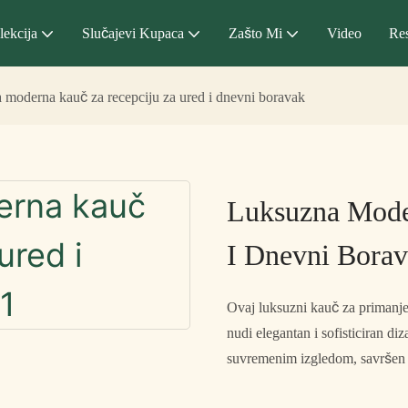
lekcija
Slučajevi Kupaca
Zašto Mi
Video
Re
 moderna kauč za recepciju za ured i dnevni boravak
Luksuzna Mode
I Dnevni Bora
Ovaj luksuzni kauč za primanje
nudi elegantan i sofisticiran di
suvremenim izgledom, savršen