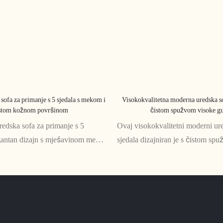
ofa za primanje s 5 sjedala s mekom i
Visokokvalitetna moderna uredska sof
stom kožnom površinom
čistom spužvom visoke g
edska sofa za primanje s 5
Ovaj visokokvalitetni moderni ur
egantan dizajn s mješavinom meke
sjedala dizajniran je s čistom sp
površine. Nudi udobnost i
gustoće za dodatnu udobnost. Nje
to ga čini savršenim dodatkom
suvremen dizajn savršen je za sva
om prijemnom prostoru
prostor