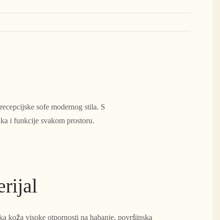
 recepcijske sofe modernog stila. S
ika i funkcije svakom prostoru.
rijal
a koža visoke otpornosti na habanje, površinska