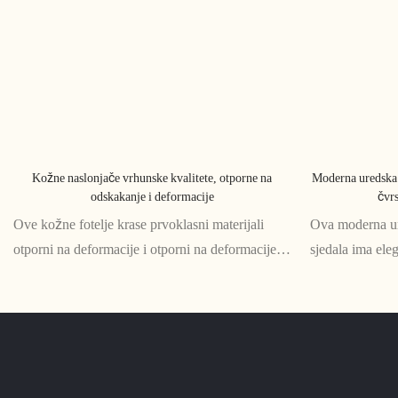
Kožne naslonjače vrhunske kvalitete, otporne na
Moderna uredska s
odskakanje i deformacije
čvr
Ove kožne fotelje krase prvoklasni materijali
Ova moderna ur
otporni na deformacije i otporni na deformacije,
sjedala ima el
osiguravajući dugotrajnu udobnost i stil. Uživajte
i čvrste kožne 
u luksuznom iskustvu sjedenja uz ove izdržljive i
izdržljivost, š
vrhunske komade
svakom uredsk