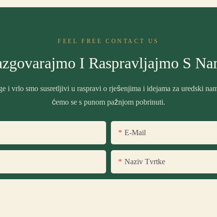
FEEL FREE CONTACT US
zgovarajmo I Raspravljajmo S N
e i vrlo smo susretljivi u raspravi o rješenjima i idejama za uredski n
ćemo se s punom pažnjom pobrinuti.
E-Mail
Naziv Tvrtke