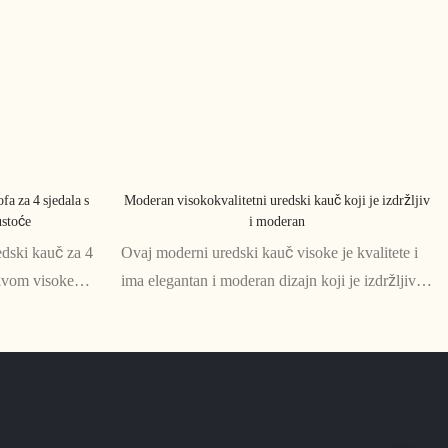
a za 4 sjedala s
Moderan visokokvalitetni uredski kauč koji je izdržljiv
ustoće
i moderan
edski kauč za 4
Ovaj moderni uredski kauč visoke je kvalitete i
užvom visoke
ima elegantan i moderan dizajn koji je izdržljiv i
gov elegantan i
udoban. Savršen za svaki suvremeni uredski
ki uredski
prostor