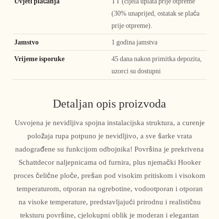
Uvjeti plaćanja
TT (cijela uplata prije otpreme
(30% unaprijed, ostatak se plaća
prije otpreme).
Jamstvo
1 godina jamstva
Vrijeme isporuke
45 dana nakon primitka depozita,
uzorci su dostupni
Detaljan opis proizvoda
Usvojena je nevidljiva spojna instalacijska struktura, a curenje
položaja rupa potpuno je nevidljivo, a sve šarke vrata
nadograđene su funkcijom odbojnika! Površina je prekrivena
Schattdecor naljepnicama od furnira, plus njemački Hooker
proces čelične ploče, prešan pod visokim pritiskom i visokom
temperaturom, otporan na ogrebotine, vodootporan i otporan
na visoke temperature, predstavljajući prirodnu i realističnu
teksturu površine, cjelokupni oblik je moderan i elegantan