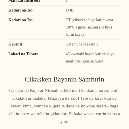
Mafi ƙarancin oda
1
Ƙadari na Tso
FOB
Ƙadari na Tso
TT (cikakken biya kafin kaya
(30% a gaba, sauran ana biya
kafin kaya).
Garanti
Garanti na shekara 1
Lokaci na Tabara
45 kwanaki bayan karbar ajiya,
samfurori suna samuwa
Cikakken Bayanin Samfurin
Gabatar da Kujerar Nishaɗi ta 623 mafi ƙanƙanta na zamani -
cikakkiyar haɗakar ta'aziyya da salo! Tare da ƙirar ƙira da
kayan ƙima, wannan kujera ta dace da kowane sarari - daga
ɗakin ku zuwa ofishin gidan ku. Haɓaka wasan wurin zama a
yau!