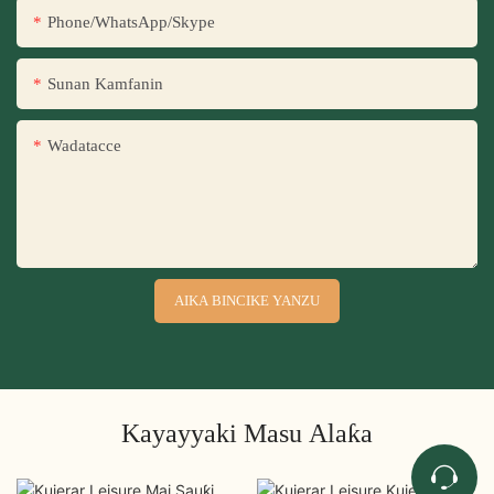
Phone/WhatsApp/Skype
Sunan Kamfanin
Wadatacce
AIKA BINCIKE YANZU
Kayayyaki Masu Alaƙa