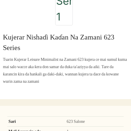
Kujerar Nishaɗi Kaɗan Na Zamani 623
Series
Tsarin Kujerar Leisure Minimalist na Zamani 623 kujera ce mai sumul kuma
mai salo wacce aka ƙera don samar da duka ta'aziyya da aiki. Tare da
ƙarancin ƙira da hankali ga daki-daki, wannan kujera ta dace da kowane
wurin zama na zamani
Sari
623 Salone