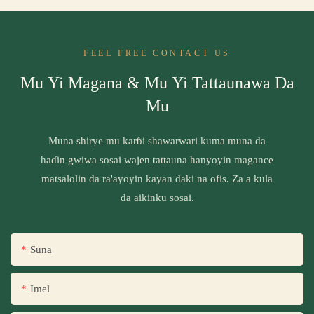
FEEL FREE CONTACT US
Mu Yi Magana & Mu Yi Tattaunawa Da
Mu
Muna shirye mu karɓi shawarwari kuma muna da
haɗin gwiwa sosai wajen tattauna hanyoyin magance
matsalolin da ra'ayoyin kayan daki na ofis. Za a kula
da aikinku sosai.
Suna
Imel