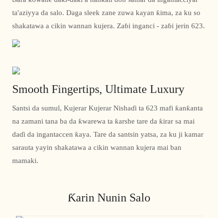
ta'aziyya da salo. Daga sleek zane zuwa kayan ƙima, za ku so
shakatawa a cikin wannan kujera. Zaɓi inganci - zaɓi jerin 623.
Smooth Fingertips, Ultimate Luxury
Santsi da sumul, Kujerar Kujerar Nishaɗi ta 623 mafi ƙanƙanta
na zamani tana ba da ƙwarewa ta ƙarshe tare da ƙirar sa mai
daɗi da ingantaccen ƙaya. Tare da santsin yatsa, za ku ji kamar
sarauta yayin shakatawa a cikin wannan kujera mai ban
mamaki.
Ƙarin Nunin Salo