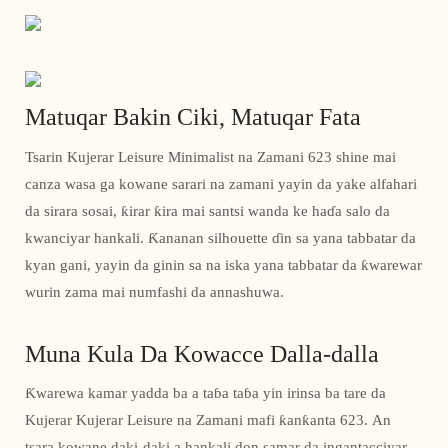
Matuqar Bakin Ciki, Matuqar Fata
Tsarin Kujerar Leisure Minimalist na Zamani 623 shine mai
canza wasa ga kowane sarari na zamani yayin da yake alfahari
da sirara sosai, ƙirar ƙira mai santsi wanda ke haɗa salo da
kwanciyar hankali. Ƙananan silhouette ɗin sa yana tabbatar da
kyan gani, yayin da ginin sa na iska yana tabbatar da ƙwarewar
wurin zama mai numfashi da annashuwa.
Muna Kula Da Kowacce Dalla-dalla
Ƙwarewa kamar yadda ba a taɓa taɓa yin irinsa ba tare da
Kujerar Kujerar Leisure na Zamani mafi ƙanƙanta 623. An
tsara kowane daki-daki a hankali don samar da ingantacciyar