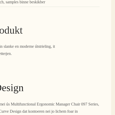
rch, samples binne beskikber
rodukt
slanke en moderne útstrieling, it
tterjen.
Design
pe mei ús Multifunctional Ergonomic Manager Chair 097 Series,
Curve Design dat kontoeren nei jo lichem foar in