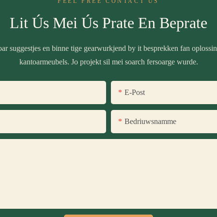
FEEL FREE CONTACT US
Lit Ús Mei Ús Prate En Beprate
ar suggestjes en binne tige gearwurkjend by it besprekken fan oplossi
kantoarmeubels. Jo projekt sil mei soarch fersoarge wurde.
E-Post
Bedriuwsnamme