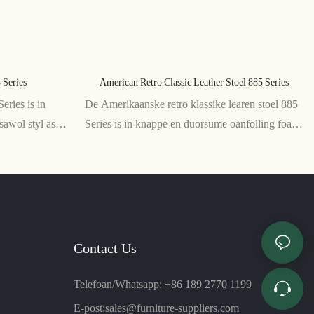
 Series
American Retro Classic Leather Stoel 885 Series
ries is in
De Amerikaanske retro klassike learen stoel 885
awol styl as
Series is in knappe en duorsume oanfolling foar
ssens en slanke
elk hûs as kantoar. Fermakke fan heechweardich
g foar elke
lear, straalt dizze stoel tiidleaze ferfining en styl út
Contact Us
Telefoan/Whatsapp: +86 189 2770 1199
E-post:
sales@furniture-suppliers.com