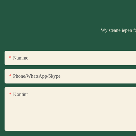
Wy steane iepen fo
Namme
Phone/WhatsApp/Skype
Kontint