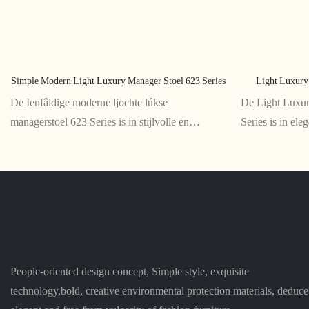
Simple Modern Light Luxury Manager Stoel 623 Series
Light Luxury
De Ienfâldige moderne ljochte lúkse
De Light Luxur
managerstoel 623 Series is in stijlvolle en
Series is in e
ergonomyske stoel ûntworpen foar managers en
kantoarstoel dy
bestjoerders. It slanke ûntwerp en noflike
stoel hat in stev
funksjes meitsje it ideaal foar lange wurktiden op
ademende mesh-
it kantoar
ûngemak te foa
People-oriented design concept, Simple style, exquisite
technology,bold, creative environmental protection materials, deduce