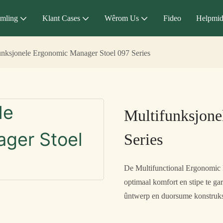
mling
Klant Cases
Wêrom Us
Fideo
Helpmid
unksjonele Ergonomic Manager Stoel 097 Series
Multifunksjone
Series
De Multifunctional Ergonomic 
optimaal komfort en stipe te ga
ûntwerp en duorsume konstruksje