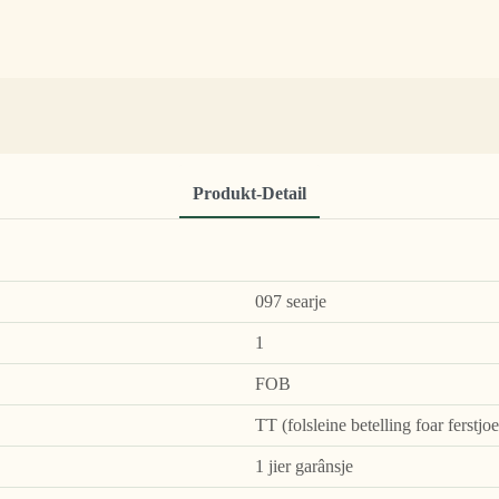
Produkt-Detail
097 searje
1
FOB
TT (folsleine betelling foar ferstjo
1 jier garânsje