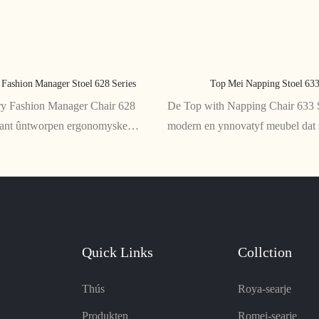
 Fashion Manager Stoel 628 Series
Top Mei Napping Stoel 633
y Fashion Manager Chair 628
De Top with Napping Chair 633 Se
legant ûntworpen ergonomyske
modern en ynnovatyf meubel dat s
't styl en komfort kombineart. De
komfort biedt. Mei syn pluche ku
ige bou, ferstelbere sithichte, en in
ûntwerp is it de perfekte oanfollin
rugleuning om stipe te jaan en
wenromte
rkommen by langer sitten
Quick Links
Collction
Thús
Roya-searje
Produkten
Romei-searje