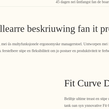
45 dagen nei ûntfangst fan de boa
llearre beskriuwing fan it p
g mei ús multyfunksjonele ergonomyske managerstoel. Untworpen mei in 
k ferstelbere stipe en fleksibiliteit om jo postuer en produktiviteit te ferbe
Fit Curve 
Belibje ultime treast en sti
tank oan syn ynnovative Fit 