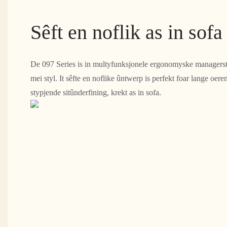
Sêft en noflik as in sofa
De 097 Series is in multyfunksjonele ergonomyske managerst
mei styl. It sêfte en noflike ûntwerp is perfekt foar lange oeren
stypjende sitûnderfining, krekt as in sofa.