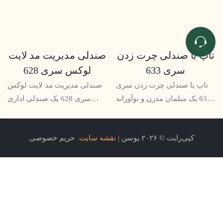
تاپ با صندلی چرت زدن
صندلی مدیریت مد لایت
سری 633
لوکس سری 628
تاپ با صندلی چرت زدن سری
صندلی مدیریت مد لایت لوکس
633 یک مبلمان مدرن و نوآورانه
سری 628 یک صندلی اداری
است که هم سبک و هم راحتی را
ارگونومیک با طراحی زیبا است
ارائه می دهد. با بالشتک های
که ترکیبی از سبک و راحتی
کپی‌رایت © ۲۰۲۶ یوسن |
نقشه سایت
حریم خصوصی
مخملی و طراحی شیک خود،
است. این صندلی دارای ساختار
افزودنی عالی برای هر فضای
محکم، ارتفاع صندلی قابل
نشیمن است
تنظیم، و پشتی مشبک تنفسی
است که برای ایجاد حمایت و
جلوگیری از ناراحتی در هنگام
نشستن طولانی مدت