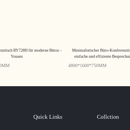
nztisch RY728H für moderne Büros –
Minimalistischer Büro-Konferenzt
Yousen
einfache und effiziente Besprech
50MM
4800*1600*750MM
Quick Links
Collction