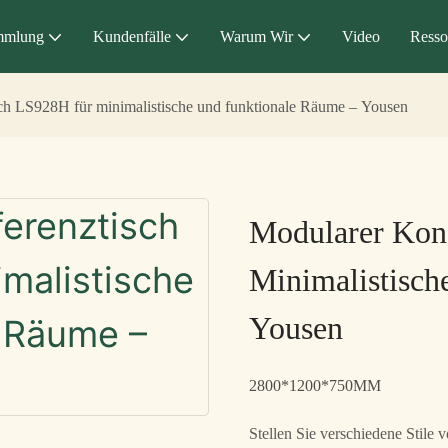
mmlung
Kundenfälle
Warum Wir
Video
Resso
ch LS928H für minimalistische und funktionale Räume – Yousen
Modularer Kon
Minimalistisch
Yousen
2800*1200*750MM
Stellen Sie verschiedene Stile 