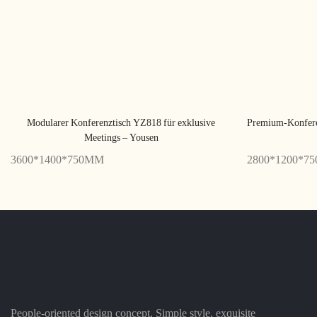
Modularer Konferenztisch YZ818 für exklusive
Premium-Konfere
Meetings – Yousen
3600*1400*750MM
2800*1200*7
People-oriented design concept, Simple style, exquisite