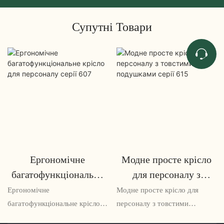
Супутні Товари
Ергономічне
Модне просте крісло
багатофункціональне
для персоналу з
крісло для персоналу
товстими подушками
Ергономічне
Модне просте крісло для
серії 607
серії 615
багатофункціональне крісло
персоналу з товстими
для персоналу серії 607 — це
подушками серії 615 – це