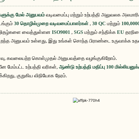
ளுக்கு மேல் அனுபவம்
வடிவமைப்பு மற்றும் உற்பத்தி அலுவலக அலமாரி
ங்கும்
30 தொழில்முறை வடிவமைப்பாளர்கள்
,
30 QC
மற்றும்
100,0000
சான்றிதழ்களை வைத்துள்ளன
ISO9001
,
SGS
மற்றும் சந்திக்க
EU
தரநில
ிறந்த அனுபவம் உள்ளது, இது உங்கள் சொந்த பிராண்டை உருவாக்க உதவு
தீர்வு, கவலையற்ற கொள்முதல் அனுபவத்தை வழங்குகிறோம்.
 மேம்பட்ட உற்பத்தி வரிகள்,
ஆண்டு உற்பத்தி மதிப்பு 100 மில்லியனுக
்கிறது, குறுகிய விநியோக நேரம்.