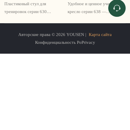
стул серии 630
серии 638
Пластиковый стул для
Удобное и ценное учебное
тренировок серии 630
кресло серии 638 —
сочетает в себе простоту и
идеальный выбор для
стиль, предлагая модное и
офисных учебных комнат и
Авторские права © 2026 YOUSEN |
Карта сайта
функциональное дополнение
конференц-залов. Предлагая
Конфиденциальность PoPrivacy
к вашему тренировочному
пользователям удобный
пространству. Его элегантный
вариант хранения, а также
дизайн и прочная
удобную обивку и прочную
конструкция делают его
конструкцию, этот стул
надежным выбором для
представляет собой
любого обучения или
универсальное и
классной комнаты.
функциональное решение для
сидения.