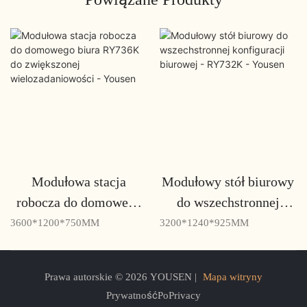
Modułowa stacja
Modułowy stół biurowy
robocza do domowego
do wszechstronnej
biura RY736K do
konfiguracji biurowej -
3600*1200*750MM
3200*1240*925MM
zwiększonej
RY732K - Yousen
wielozadaniowości -
Prawa autorskie © 2026 YOUSEN |
Mapa witryny
Yousen
PrywatnośćPoPrivacy