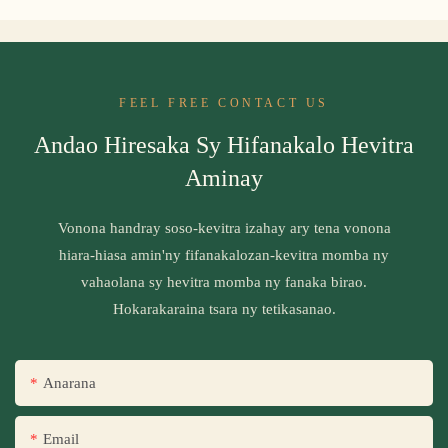
FEEL FREE CONTACT US
Andao Hiresaka Sy Hifanakalo Hevitra
Aminay
Vonona handray soso-kevitra izahay ary tena vonona
hiara-hiasa amin'ny fifanakalozan-kevitra momba ny
vahaolana sy hevitra momba ny fanaka birao.
Hokarakaraina tsara ny tetikasanao.
Anarana
Email