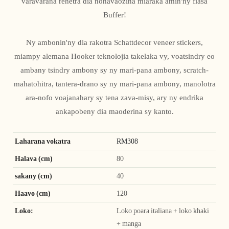
varavarana rehetra dia nohavaozina miaraka amin'ny fiasa
Buffer!
Ny ambonin'ny dia rakotra Schattdecor veneer stickers,
miampy alemana Hooker teknolojia takelaka vy, voatsindry eo
ambany tsindry ambony sy ny mari-pana ambony, scratch-
mahatohitra, tantera-drano sy ny mari-pana ambony, manolotra
ara-nofo voajanahary sy tena zava-misy, ary ny endrika
ankapobeny dia maoderina sy kanto.
Laharana vokatra
RM308
Halava (cm)
80
sakany (cm)
40
Haavo (cm)
120
Loko:
Loko poara italiana + loko khaki
+ manga