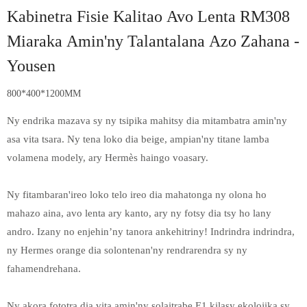
Kabinetra Fisie Kalitao Avo Lenta RM308
Miaraka Amin'ny Talantalana Azo Zahana -
Yousen
800*400*1200MM
Ny endrika mazava sy ny tsipika mahitsy dia mitambatra amin'ny
asa vita tsara. Ny tena loko dia beige, ampian'ny titane lamba
volamena modely, ary Hermès haingo voasary.
Ny fitambaran'ireo loko telo ireo dia mahatonga ny olona ho
mahazo aina, avo lenta ary kanto, ary ny fotsy dia tsy ho lany
andro. Izany no enjehin’ny tanora ankehitriny! Indrindra indrindra,
ny Hermes orange dia solontenan'ny rendrarendra sy ny
fahamendrehana.
Ny akora fototra dia vita amin'ny solaitrabe E1 kilasy ekolojika sy