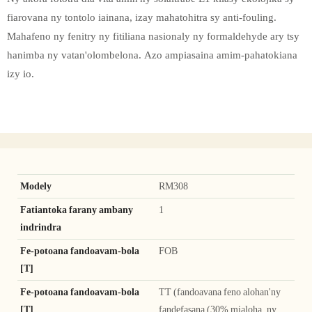
fiarovana ny tontolo iainana, izay mahatohitra sy anti-fouling.
Mahafeno ny fenitry ny fitiliana nasionaly ny formaldehyde ary tsy
hanimba ny vatan'olombelona. Azo ampiasaina amim-pahatokiana
izy io.
Modely
RM308
Fatiantoka farany ambany
1
indrindra
Fe-potoana fandoavam-bola
FOB
[T]
Fe-potoana fandoavam-bola
TT (fandoavana feno alohan'ny
[T]
fandefasana (30% mialoha, ny