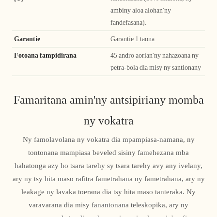
ambiny aloa alohan'ny
fandefasana).
Garantie
Garantie 1 taona
Fotoana fampidirana
45 andro aorian'ny nahazoana ny
petra-bola dia misy ny santionany
Famaritana amin'ny antsipiriany momba
ny vokatra
Ny famolavolana ny vokatra dia mpampiasa-namana, ny
tontonana mampiasa beveled sisiny famehezana mba
hahatonga azy ho tsara tarehy sy tsara tarehy avy any ivelany,
ary ny tsy hita maso rafitra fametrahana ny fametrahana, ary ny
leakage ny lavaka toerana dia tsy hita maso tanteraka. Ny
varavarana dia misy fanantonana teleskopika, ary ny