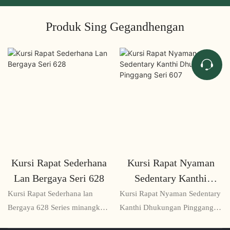
Produk Sing Gegandhengan
Kursi Rapat Sederhana
Kursi Rapat Nyaman
Lan Bergaya Seri 628
Sedentary Kanthi
Dhukungan Pinggang
Kursi Rapat Sederhana lan
Kursi Rapat Nyaman Sedentary
Seri 607
Bergaya 628 Series minangka
Kanthi Dhukungan Pinggang
solusi kursi sing elegan lan
Seri 607 minangka solusi sing