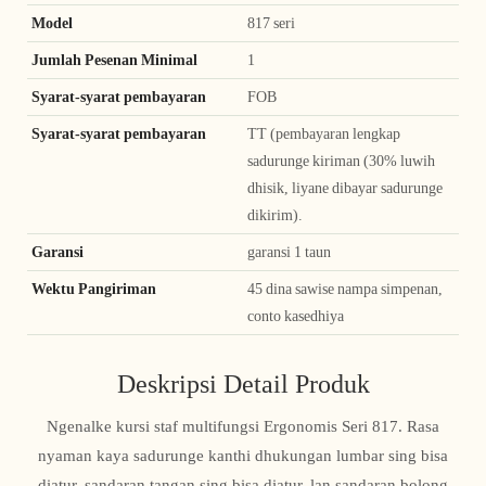
Model
817 seri
Jumlah Pesenan Minimal
1
Syarat-syarat pembayaran
FOB
Syarat-syarat pembayaran
TT (pembayaran lengkap
sadurunge kiriman (30% luwih
dhisik, liyane dibayar sadurunge
dikirim).
Garansi
garansi 1 taun
Wektu Pangiriman
45 dina sawise nampa simpenan,
conto kasedhiya
Deskripsi Detail Produk
Ngenalke kursi staf multifungsi Ergonomis Seri 817. Rasa
nyaman kaya sadurunge kanthi dhukungan lumbar sing bisa
diatur, sandaran tangan sing bisa diatur, lan sandaran bolong