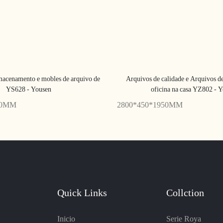
macenamento e mobles de arquivo de
Arquivos de calidade e Arquivos d
YS628 - Yousen
oficina na casa YZ802 - 
00MM
2800*450*1950MM
Quick Links
Collction
Inicio
Serie Roya