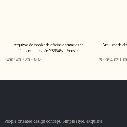
Arquivos de mobles de oficina e armarios de
Arquivos de al
almacenamento de YS634W - Yousen
3400*400*2000MM
2800*400*19
People-oriented design concept, Simple style, exquisite