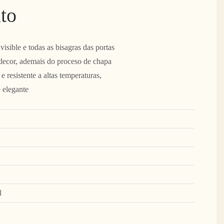
to
isible e todas as bisagras das portas
tdecor, ademais do proceso de chapa
 resistente a altas temperaturas,
e elegante
l