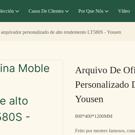
lección
Casos De Clientes
Por Que Nós
Vídeo
 arquivador personalizado de alto rendemento LT580S - Yousen
Arquivo De Of
Personalizado
Yousen
800*400*1200MM
Feito por mestres famosos, conc