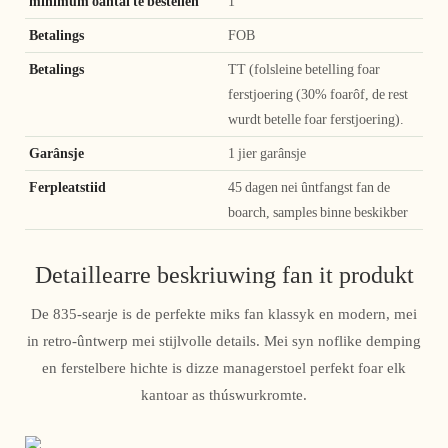
minimum oantal te bestellen
1
Betalings
FOB
Betalings
TT (folsleine betelling foar
ferstjoering (30% foarôf, de rest
wurdt betelle foar ferstjoering).
Garânsje
1 jier garânsje
Ferpleatstiid
45 dagen nei ûntfangst fan de
boarch, samples binne beskikber
Detaillearre beskriuwing fan it produkt
De 835-searje is de perfekte miks fan klassyk en modern, mei
in retro-ûntwerp mei stijlvolle details. Mei syn noflike demping
en ferstelbere hichte is dizze managerstoel perfekt foar elk
kantoar as thúswurkromte.