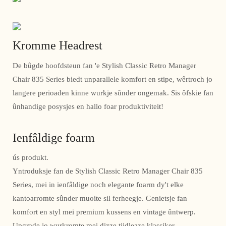
Kromme Headrest
De bûgde hoofdsteun fan 'e Stylish Classic Retro Manager
Chair 835 Series biedt unparallele komfort en stipe, wêrtroch jo
langere perioaden kinne wurkje sûnder ongemak. Sis ôfskie fan
ûnhandige posysjes en hallo foar produktiviteit!
Ienfâldige foarm
ús produkt.
Yntroduksje fan de Stylish Classic Retro Manager Chair 835
Series, mei in ienfâldige noch elegante foarm dy't elke
kantoarromte sûnder muoite sil ferheegje. Genietsje fan
komfort en styl mei premium kussens en vintage ûntwerp.
Upgrade jo wurkromte mei dizze tiidleaze klassiker.