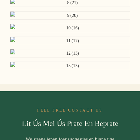
FEEL FREE CONTACT US
Lit Ús Mei Ús Prate En Beprate
Wy steane iepen foar suggestjes en binne tige