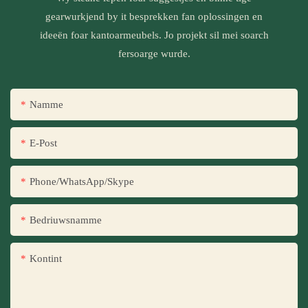
gearwurkjend by it besprekken fan oplossingen en
ideeën foar kantoarmeubels. Jo projekt sil mei soarch
fersoarge wurde.
Namme
E-Post
Phone/WhatsApp/Skype
Bedriuwsnamme
Kontint