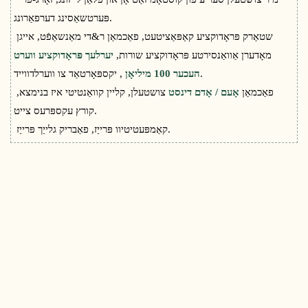
פּערטשאַסינג דערפאַרונג.
שטאַרק פּראָדוקציע קאַפּאַציטעט, פאַכמאַן ר&די מאַנשאַפֿט, אייגן
מאָדערן אַוואַנסירטע פּראָדוקציע שורות,
יערלעך פּראָדוקציע ווערט
, יקספּאָרטאַד צו ווערלדווייד.
העכער 100 מיליאָן
פאַכמאַן
אָעם / אָדם דינסט
צושטעלן, קליין קוואַנטיטי איז בנימצא,
קורץ עקספּרעס צייט.
קאַמפּעטיטיוו פּרייַז, פאַבריק גלייַך פּרייַז.