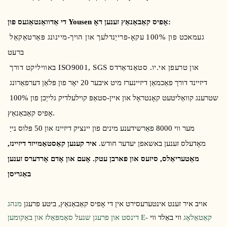
די אַדוואַנטאַגעס פון Yousen אָפיס קאַבאַנאַץ זענען דאָ:
געמאכט פון 100% עקאָ-פרייַנדלעך און הויך-מיינונג פּאַרטאַקאַל
ברעט
באוויליקט דורך ISO9001, SGS און טרעפן אי.יו. סטאַנדאַרדס
דיזיינד דורך פאַכמאַן דיזיינערז מיט איבער 20 יאָר פון פּלאַן דערפאַרונג
100% שטרענג קוואַליטעט קאָנטראָל און איין-סטאַפּ קוילעלדיק גלייַכן פון
אָפיס קאַבאַנאַץ.
מער ווי 8000 פאַרשידענע מינים פון יינציק דיזיינז און 50 פּלוס נייַ
מאָדעלס זענען באשאפן יעדער חודש.
איר קענען קאַסטאַמייזד דיזיינז,
מאַטעריאַלס, סיזעס און פארבן עטק. אָעם און אָדם אָרדערס זענען
באַגריסן
אויב איר זענט אינטערעסירט אין די אָפיס קאַבאַנאַץ, ביטע פרעגן
מנהג
דינסט און פרעגן שנעל סאַמפּאַלז און באַקומען E- קאַטאַלאָג
ווי באַלד ווי