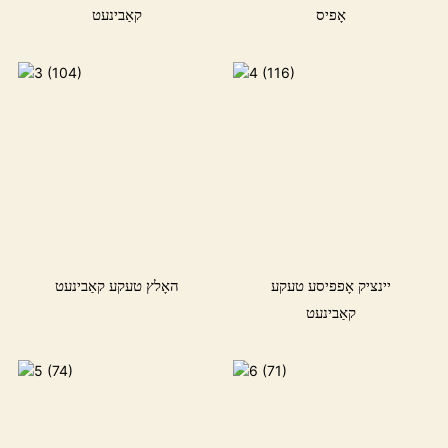
אָפיס
קאַבינעט
יינציק אָפפיסע טעקע
האָלץ טעקע קאַבינעט
קאַבינעט