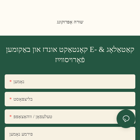
שורה אָפּרוקונג
קאָנטאַקט אונדז און באַקומען E- קאַטאַלאָג &
פֿאָרױסװײַז
נאָמען
בליצפּאָסט
טעלעפאָן / ווהאַצאַפּפּ
פירמע נאָמען