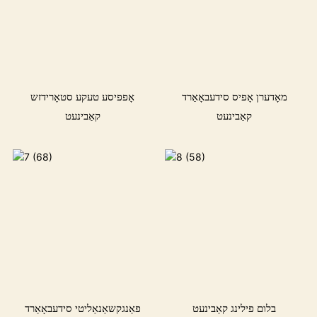
מאָדערן אָפיס סידעבאָאַרד
אָפפיסע טעקע סטאָרידזש
קאַבינעט
קאַבינעט
בלום פילינג קאַבינעט
פאַנגקשאַנאַליטי סידעבאָאַרד