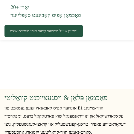
20+ יאָרן
פאַכמאַן אָפיס קאַבינעט סאַפּלייער
פרעגן שנעל מוסטער אָדער מנהג סערוויס איצט!
פאַכמאַן פּלאַן & ויסגעצייכנט קוואַליטי
אונדזער אָפיס קאַבאַנאַץ זענען געמאכט פון E1 הויך-מיינונג
עקאַלאַדזשיקאַל און ינווייראַנמענאַל שוץ פּאַרטאַקאַל ברעט, ימפּאָרטיד
דעקאָראַטיווע פּאַפּיר, טראָגן-קעגנשטעליק און קראַצן-קעגנשטעליק, ניצן
סאָרט-נאָמען הויך-קוואַליטעט ייַזנוואַרג אַקסעסעריז.