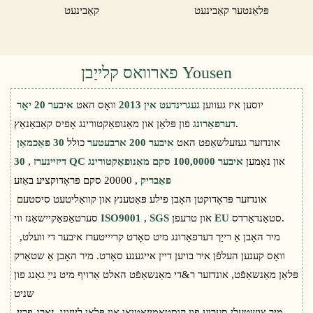
פּלאַנטער קאַבינעט
קאַבינעט
פארוואס קלייַבן Yousen
יוסען איז געווען
געגרינדעט אין 2013
וואָס האט
איבער 20 יאָר
פון פּלאַן און מאַנופאַקטורינג אָפיס קאַבאַנאַץ.
דערפאַרונג
אונדזער געזעלשאַפט האט
איבער 200 ארבעטער
כולל
30 פאַכמאַן
און נאָמען
איבער 100,0000 סקם מאַנופאַקטורינג
30 QC
דיזיינערז
,
, 20000 סקם פּראָדוקציע באַזע
פאַבריק
אונדזער פּראָדוקטן האָבן פילע פּאַטענץ און קוואַליטעט סיסטעם
סטאַנדאַרדס.
EU
און טרעפן
SGS
,
ISO9001
סערטאַפאַקיישאַנז ווי
מיר האָבן אַ רייַך דערפאַרונג מיט סאָרט קריייטערז איבער די וועלט,
וואָס קענען העלפֿן איר בויען דיין אייגענע סאָרט. מיר האָבן אַ שטאַרק
פּלאַן מאַנשאַפֿט, אונדזער ר&די מאַנשאַפֿט האלט אַרויף מיט נייַ גאַנג פון
שניט
מיר צושטעלן סעריע פון ​​קוסטאָמיזאַטיאָן און פּלאַן לייזונג, זאָרג-פריי