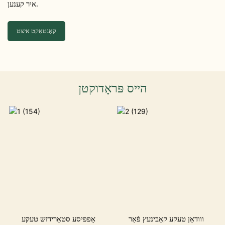
איר קענען.
קאָנטאַקט איצט
הייס פּראָדוקטן
ווודאַן טעקע קאַבינעץ פֿאַר
אָפפיסע סטאָרידזש טעקע