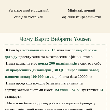
Регульований модульний
Мінімалістичний
стіл для зустрічей
офісний конференц-стіл
Чому Варто Вибрати Yousen
Юсен був
встановлено в 2013
який має
понад 20 років
досвіду
проектування та виготовлення офісних столів.
Наша компанія має
понад 200 працівників
включає в себе
30 професійних дизайнерів
,
30 QC
і
виробничий завод
площею понад 100 000 кв
, виробнича база 20000 кв
Наша продукція володіє багатьма патентами та
сертифікатами системи якості
ISO9001
,
SGS
і зустрітися
EU
стандарти.
Ми маємо багатий досвід роботи з творцями брендів у
всьому світі, який може допомогти вам створити свій