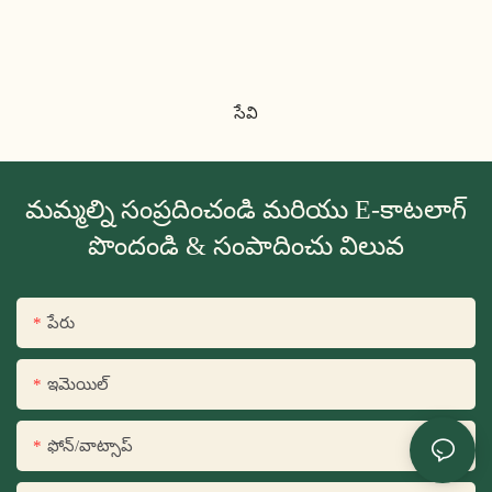
సేవి
మమ్మల్ని సంప్రదించండి మరియు E-కాటలాగ్
పొందండి & సంపాదించు విలువ
పేరు
ఇమెయిల్
ఫోన్/వాట్సాప్