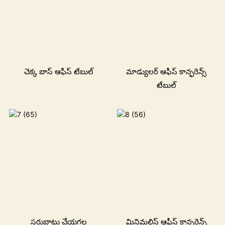
చెక్క బాస్ ఆఫీస్ టేబుల్
మాడ్యులర్ ఆఫీస్ కాన్ఫరెన్స్
టేబుల్
సర్దుబాటు చేయగల
మినిమలిస్ట్ ఆఫీస్ కాన్ఫరెన్స్