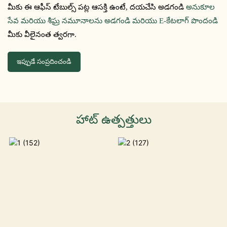
మీకు ఈ ఆఫీస్ టేబుల్స్ పట్ల ఆసక్తి ఉంటే, దయచేసి అడగండి
అనుకూల
సేవ మరియు శీఘ్ర నమూనాలను అడగండి మరియు E-కేటలాగ్ పొందండి
మీకు వీలైనంత త్వరగా.
ఇప్పుడే సంప్రదించండి
హాట్ ఉత్పత్తులు