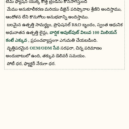
టీమ్ ఫ్యాషన్ యొక్క కొత్త ట్రెండ్‌ను కొనసాగిస్తుంది
మేము అనుకూలీకరణ మరియు డిజైన్ పరిష్కారాల శ్రేణిని అందిస్తాము,
ఆందోళన లేని కొనుగోలు అనుభవాన్ని అందిస్తాము.
బలమైన ఉత్పత్తి సామర్థ్యం, ​​ప్రొఫెషనల్ R&D బృందం, స్వంత ఆధునిక
అధునాతన ఉత్పత్తి లైన్లు,
వార్షిక అవుట్‌పుట్ విలువ 100 మిలియన్
కంటే ఎక్కువ
, ప్రపంచవ్యాప్తంగా ఎగుమతి చేయబడింది.
వృత్తిపరమైన
OEM/ODM సేవ
సరఫరా, చిన్న పరిమాణం
అందుబాటులో ఉంది, తక్కువ డెలివరీ సమయం.
పోటీ ధర, ఫ్యాక్టరీ నేరుగా ధర.