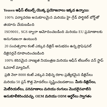
Yousen ఆఫీస్ టేబుల్స్ యొక్క ప్రయోజనాలు ఇక్కడ ఉన్నాయి:
100% పర్యావరణ అనుకూలమైన మరియు హై-గ్రేడ్ పార్టికల్ బోర్డ్‌తో
తయారు చేయబడింది
ISO9001, SGS ద్వారా ఆమోదించబడింది మరియు EU ప్రమాణాలకు
అనుగుణంగా ఉంటుంది
20 సంవత్సరాల కంటే ఎక్కువ డిజైన్ అనుభవం ఉన్న ప్రొఫెషనల్
డిజైనర్లచే రూపొందించబడింది
100% కఠినమైన నాణ్యత నియంత్రణ మరియు ఆఫీస్ టేబుల్‌ల వన్ స్టాప్
ఓవరాల్ మ్యాచింగ్.
ప్రతి నెలా 8000 కంటే ఎక్కువ విభిన్న రకాల ప్రత్యేకమైన డిజైన్‌లు
మరియు 50 ప్లస్ కొత్త మోడల్‌లు సృష్టించబడతాయి.
మీరు డిజైన్‌లు,
మెటీరియల్‌లు, పరిమాణాలు మరియు రంగులు మొదలైనవాటిని
అనుకూలీకరించవచ్చు. OEM మరియు ODM ఆర్డర్‌లు స్వాగతం