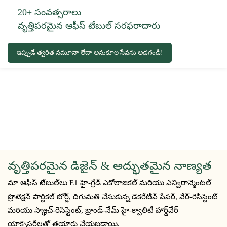
20+ సంవత్సరాలు
వృత్తిపరమైన ఆఫీస్ టేబుల్ సరఫరాదారు
ఇప్పుడే త్వరిత నమూనా లేదా అనుకూల సేవను అడగండి!
వృత్తిపరమైన డిజైన్ & అద్భుతమైన నాణ్యత
మా ఆఫీస్ టేబుల్‌లు E1 హై-గ్రేడ్ ఎకోలాజికల్ మరియు ఎన్విరాన్మెంటల్
ప్రొటెక్షన్ పార్టికల్ బోర్డ్, దిగుమతి చేసుకున్న డెకరేటివ్ పేపర్, వేర్-రెసిస్టెంట్
మరియు స్క్రాచ్-రెసిస్టెంట్, బ్రాండ్-నేమ్ హై-క్వాలిటీ హార్డ్‌వేర్
యాక్సెసరీలతో తయారు చేయబడ్డాయి.