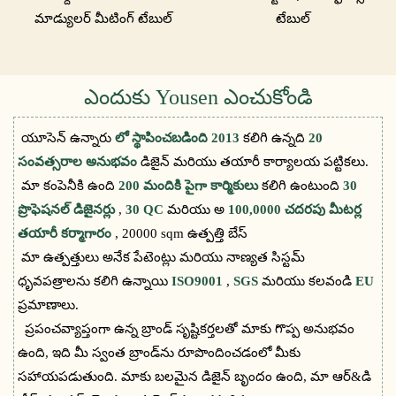
మాడ్యులర్ మీటింగ్ టేబుల్
టేబుల్
ఎందుకు Yousen ఎంచుకోండి
యూసెన్ ఉన్నారు
లో స్థాపించబడింది 2013
కలిగి ఉన్నది
20
సంవత్సరాల అనుభవం
డిజైన్ మరియు తయారీ కార్యాలయ పట్టికలు.
మా కంపెనీకి ఉంది
200 మందికి పైగా కార్మికులు
కలిగి ఉంటుంది
30
ప్రొఫెషనల్ డిజైనర్లు
,
30 QC
మరియు అ
100,0000 చదరపు మీటర్ల
తయారీ కర్మాగారం
, 20000 sqm ఉత్పత్తి బేస్
మా ఉత్పత్తులు అనేక పేటెంట్లు మరియు నాణ్యత సిస్టమ్
ధృవపత్రాలను కలిగి ఉన్నాయి
ISO9001
,
SGS
మరియు కలవండి
EU
ప్రమాణాలు.
ప్రపంచవ్యాప్తంగా ఉన్న బ్రాండ్ సృష్టికర్తలతో మాకు గొప్ప అనుభవం
ఉంది, ఇది మీ స్వంత బ్రాండ్‌ను రూపొందించడంలో మీకు
సహాయపడుతుంది. మాకు బలమైన డిజైన్ బృందం ఉంది, మా ఆర్&డి