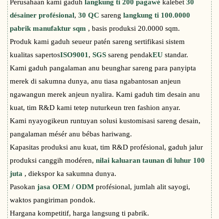
Perusahaan kami gaduh
langkung ti 200 pagawé
kalebet
30
désainer profésional
,
30 QC
sareng
langkung ti 100.0000
pabrik manufaktur sqm
, basis produksi 20.0000 sqm.
Produk kami gaduh seueur patén sareng sertifikasi sistem
kualitas sapertos
ISO9001
,
SGS
sareng pendak
EU
standar.
Kami gaduh pangalaman anu beunghar sareng para panyipta
merek di sakumna dunya, anu tiasa ngabantosan anjeun
ngawangun merek anjeun nyalira. Kami gaduh tim desain anu
kuat, tim R&D kami tetep nuturkeun tren fashion anyar.
Kami nyayogikeun runtuyan solusi kustomisasi sareng desain,
pangalaman mésér anu bébas hariwang.
Kapasitas produksi anu kuat, tim R&D profésional, gaduh jalur
produksi canggih modéren,
nilai kaluaran taunan di luhur 100
juta
, diekspor ka sakumna dunya.
Pasokan
jasa OEM / ODM
profésional, jumlah alit sayogi,
waktos pangiriman pondok.
Hargana kompetitif, harga langsung ti pabrik.