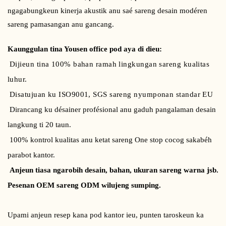
ngagabungkeun kinerja akustik anu saé sareng desain modéren
sareng pamasangan anu gancang.
Kaunggulan tina Yousen office pod aya di dieu:
Dijieun tina 100% bahan ramah lingkungan sareng kualitas
luhur.
Disatujuan ku ISO9001, SGS sareng nyumponan standar EU
Dirancang ku désainer profésional anu gaduh pangalaman desain
langkung ti 20 taun.
100% kontrol kualitas anu ketat sareng One stop cocog sakabéh
parabot kantor.
Anjeun tiasa ngarobih desain, bahan, ukuran sareng warna jsb.
Pesenan OEM sareng ODM wilujeng sumping.
Upami anjeun resep kana pod kantor ieu, punten taroskeun ka