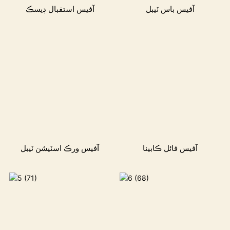
آفيس باس ٽيبل
آفيس استقبال ڊيسڪ
آفيس فائل ڪابينا
آفيس ورڪ اسٽيشن ٽيبل