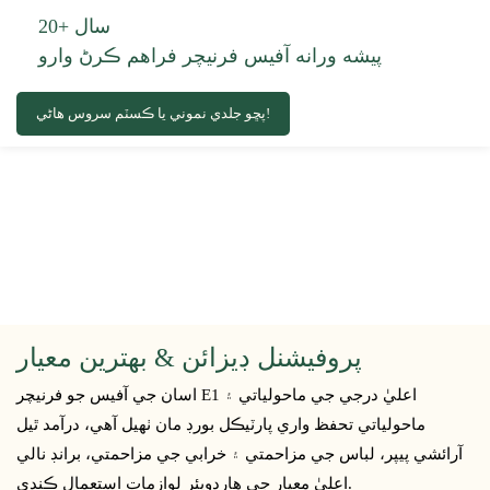
20+ سال
پيشه ورانه آفيس فرنيچر فراهم ڪرڻ وارو
پڇو جلدي نموني يا ڪسٽم سروس هاڻي!
پروفيشنل ڊيزائن & بهترين معيار
اسان جي آفيس جو فرنيچر E1 اعليٰ درجي جي ماحولياتي ۽
ماحولياتي تحفظ واري پارٽيڪل بورڊ مان ٺهيل آهي، درآمد ٿيل
آرائشي پيپر، لباس جي مزاحمتي ۽ خرابي جي مزاحمتي، برانڊ نالي
اعليٰ معيار جي هارڊويئر لوازمات استعمال ڪندي.