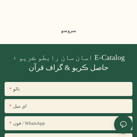
سروسو
اسان سان رابطو ڪريو ۽ E-Catalog
حاصل ڪريو & گراف قرآن
نالو
اي ميل
فون / WhatsApp