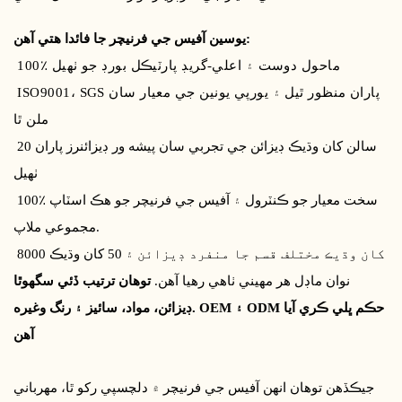
يوسين آفيس جي فرنيچر جا فائدا هتي آهن:
100٪ ماحول دوست ۽ اعلي-گريڊ پارٽيڪل بورڊ جو ٺهيل
ISO9001، SGS پاران منظور ٿيل ۽ يورپي يونين جي معيار سان
ملن ٿا
20 سالن کان وڌيڪ ڊيزائن جي تجربي سان پيشه ور ڊيزائنرز پاران
ٺهيل
100٪ سخت معيار جو ڪنٽرول ۽ آفيس جي فرنيچر جو هڪ اسٽاپ
مجموعي ملاپ.
8000 کان وڌيڪ مختلف قسم جا منفرد ڊيزائن ۽ 50 کان وڌيڪ
نوان ماڊل هر مهيني ٺاهي رهيا آهن.
توھان ترتيب ڏئي سگھوٿا
ڊيزائن، مواد، سائيز ۽ رنگ وغيره. OEM ۽ ODM حڪم ڀلي ڪري آيا
آهن
جيڪڏهن توهان انهن آفيس جي فرنيچر ۾ دلچسپي رکو ٿا، مهرباني