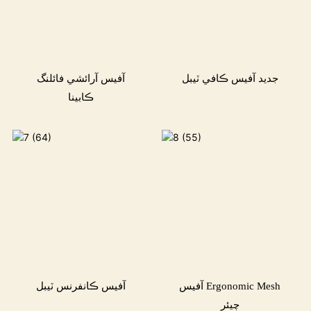
جديد آفيس ڪافي ٽيبل
آفيس آرائشي فائلنگ
ڪابينا
آفيس Ergonomic Mesh
آفيس ڪانفرنس ٽيبل
چيئر