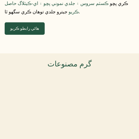
ڪري پڇو
ڪسٽم سروس ۽ جلدي نموني پڇو ۽ اي-ڪيٽلاگ حاصل
جيترو جلدي توهان ڪري سگهو ٿا.
ڪريو
ھاڻي رابطو ڪريو
گرم مصنوعات