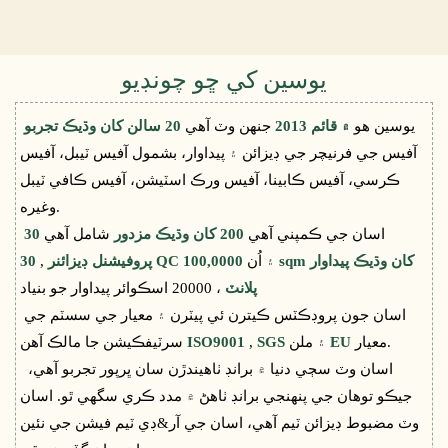
يوسين کي ڇو چونڊيو
يوسين هو
۾ قائم 2013
جنهن وٽ آهي
20 سالن کان وڌيڪ تجربو
آفيس جي فرنيچر جي ڊيزائن ۽ پيداوار، بشمول آفيس ٽيبل، آفيس
ڪرسي، آفيس ڪابينا، آفيس ورڪ اسٽيشن، آفيس ڪافي ٽيبل
وغيره.
اسان جي ڪمپني آهي
200 کان وڌيڪ مزدور
شامل آهي
30
۽ اُن
100,0000 sqm کان وڌيڪ پيداوار
30 QC
پروفيشنل ڊيزائنر
,
، 20000 اسڪوائر پيداوار جو بنياد
پلانٽ
اسان جون پروڊڪٽس ڪيترن ئي پيٽرن ۽ معيار جي سسٽم جي
معيار.
EU
۽ ملن
SGS
,
ISO9001
سرٽيفڪيشن جا مالڪ آهن
اسان وٽ سڄي دنيا ۾ برانڊ ٺاهيندڙن سان ڀرپور تجربو آهي،
جيڪو توهان جي پنهنجي برانڊ ٺاهڻ ۾ مدد ڪري سگهي ٿو. اسان
وٽ مضبوط ڊيزائن ٽيم آهي، اسان جي آر&ڊي ٽيم فيشن جي نئين