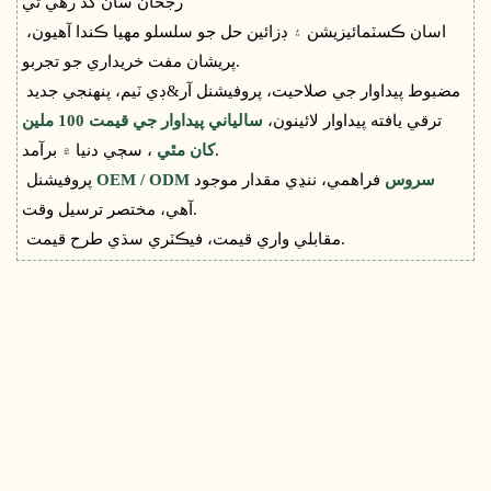
رجحان سان گڏ رهي ٿي
اسان ڪسٽمائيزيشن ۽ ڊزائين حل جو سلسلو مهيا ڪندا آهيون،
پريشان مفت خريداري جو تجربو.
مضبوط پيداوار جي صلاحيت، پروفيشنل آر&ڊي ٽيم، پنهنجي جديد
ترقي يافته پيداوار لائينون،
سالياني پيداوار جي قيمت 100 ملين
، سڄي دنيا ۾ برآمد.
کان مٿي
OEM / ODM سروس
فراهمي، ننڍي مقدار موجود
پروفيشنل
آهي، مختصر ترسيل وقت.
مقابلي واري قيمت، فيڪٽري سڌي طرح قيمت.