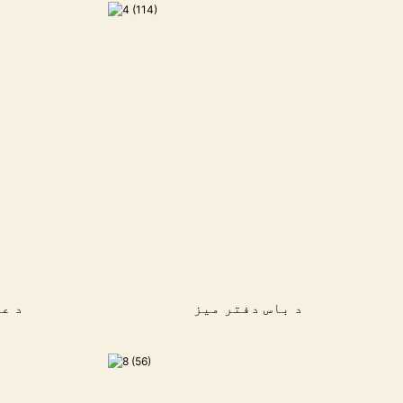
د باس دفتر میز
د ع