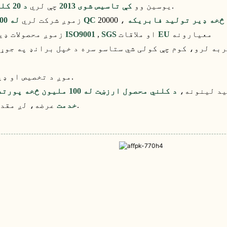
د ډیزاین او تولید دفتر میزونه.
یوسین وو
کې تاسیس شوی 2013
چې لري
د 20 کلونو څخه ډیر تجربه
30 QC
زموږ شرکت لري
له 200 څخه ډیر کارګران
معیارونه
EU
او ملاقات
SGS
,
ISO9001
زموږ محصولات ډیری پیټینټونه او د کیفیت سیسټم تصدیقونه لري لکه
موږ د تخصیص او ډیزاین حل لړۍ چمتو کوو ، د اندیښنې وړ پیرود تجربه.
تللي تولید لینونه،
د کلني محصول ارزښت له 100 ملیون څخه پورته
عرضه، لږ مقدار شتون لري، د سپارلو لنډ وخت.
د OEM / ODM خدمت