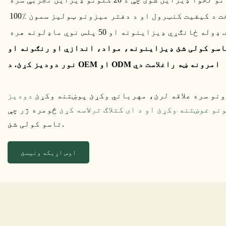
له 8000 څخه ډیر مختلف ډوله ځانګړي ډیزاینونه او 50 پلس نوي ماډلونه هره
اسو کولی شئ ډیزاینونه، مواد، اندازې او رنګونه او
نور دودیز کړئ. د OEM او ODM امرونه ښه راغلاست دي
ونو سره علاقه لرئ، مهرباني وکړئ پوښتنه وکړئ
دودیز
نو غوښتنه وکړئ او د ای کتلاګ ترلاسه کړئ
څومره ژر چې
تاسو کولی شئ.
اوس اړیکه ونیسئ