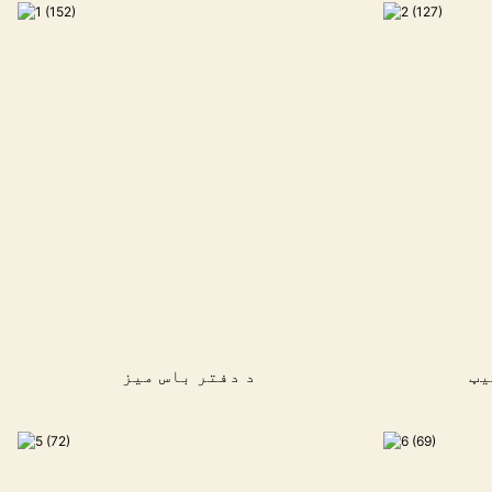
یټ
د دفتر باس میز