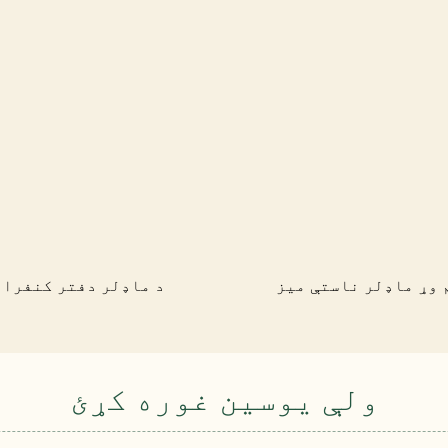
 وړ ماډلر ناستې میز
د ماډلر دفتر کنفران
ولې یوسین غوره کړئ