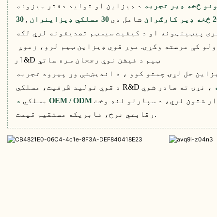
شامل دي
30 مسلکي ډیزاینران
,
موږ په ټوله نړۍ کې د برانډ جوړونکو سره بډایه تجربه لرو، کوم چې کولی شي ستاسو سره د خپل برانډ په جوړولو کې مرسته وکړي. موږ قوي ډیزاین ټیم لرو، زموږ
آر&D ټیم د فیشن نوي رجحان سره ساتي
مسلکي
رقابتي نرخ، فابریکه مستقیم قیمت.