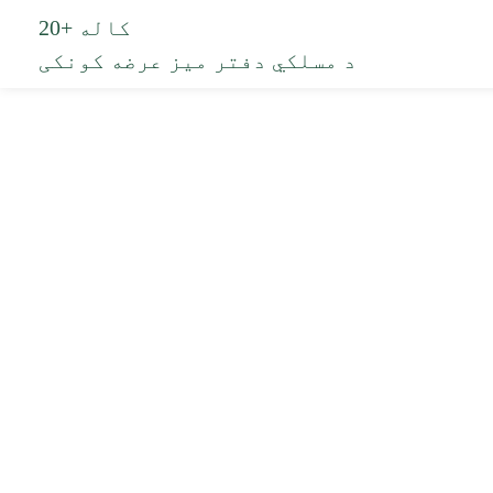
20+ کاله
د مسلکي دفتر میز عرضه کونکی