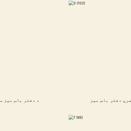
صري دفتر باس میز
د دفتر باس میز س