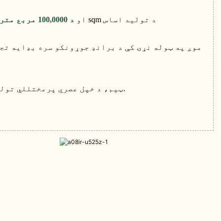
، 20000 sqm د تولید اساس
او
د 100,0000 مربع متر څخه ډیر تولید فابریکه
، نړۍ ته صادر شوي.
د قوي تولید ظرفیت، مسلکي R&D ټیم، د خپل عصري پرمخ