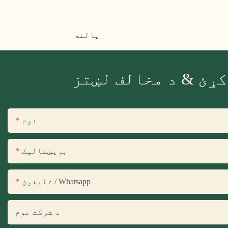
پالنه
کړئ & د مخالف لښتز
نوم
بریښنالیک
تلیفون / Whatsapp
د شرکت نوم