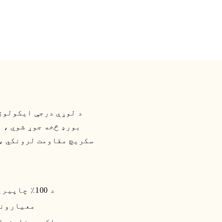
م
بورډ څخه جوړ شوي ، 
سکریچ مقاومت لرونکي ، 
د 100٪ چاپیریال دوستانه او د لوړې درجې ذرې بورډ څخه جوړ شوی
د ISO9001، SGS لخوا تصوی
د مسلکي ډیزاینرانو لخوا ډیزاین شوی چې د 20 کلونو ډیزاین تجربې سره