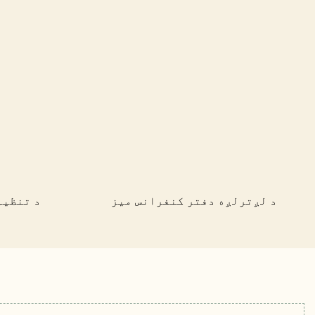
د لږترلږه دفتر کنفرانس میز
د تنظیم