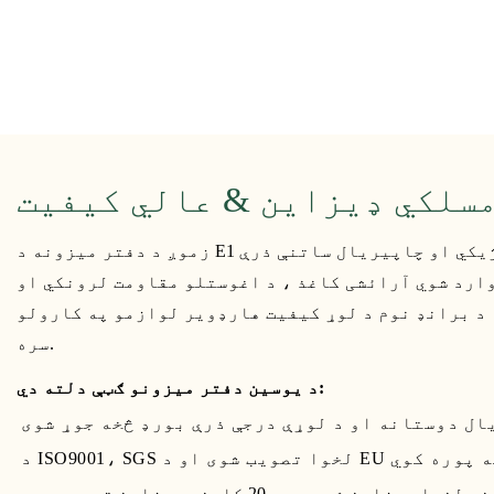
سلکي ډیزاین & عالي کیفیت
زموږ د دفتر میزونه د E1 د لوړې درجې ایکولوژیکي او چاپیریال ساتنې ذرې
وارد شوي آرائشی کاغذ ، د اغوستلو مقاومت لرونکي او
د برانډ نوم د لوړ کیفیت هارډویر لوازمو په کارولو
سره.
د یوسین دفتر میزونو ګټې دلته دي:
ب شوی او د EU معیارونه پوره کوي