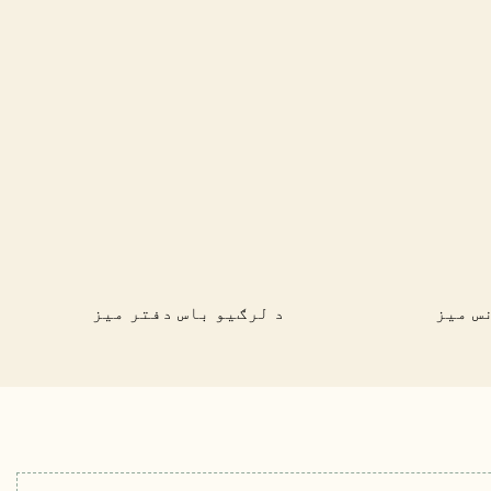
س میز
د لرګیو باس دفتر میز