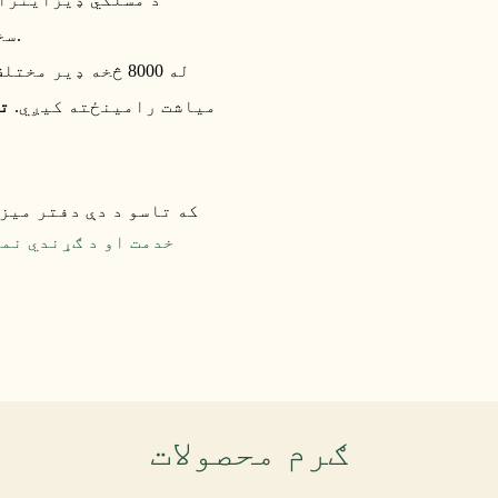
100٪ سخت د کیفیت کنټرول او د دفتر میزونو ټولیز سمون.
میاشت رامینځته کیږي.
ت
که تاسو د دې دفتر میز
خدمت او د ګړندي نمو
ګرم محصولات