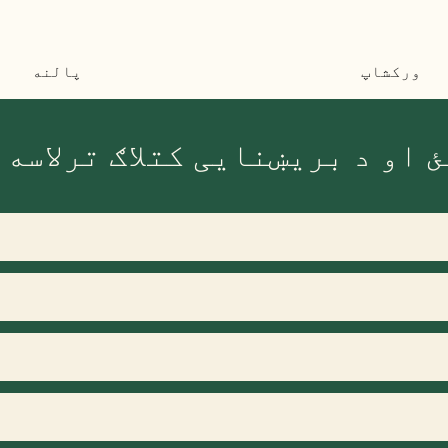
ورکشاپ
پالنه
 او د بریښنایی کتلاګ ترلاسه 