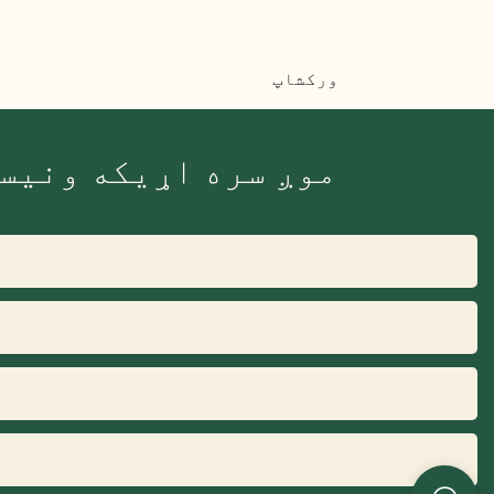
ورکشاپ
موږ سره اړیکه ونیسئ