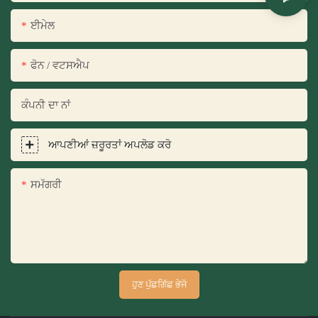
ਈਮੇਲ
ਫੋਨ / ਵਟਸਐਪ
ਕੰਪਨੀ ਦਾ ਨਾਂ
ਆਪਣੀਆਂ ਜ਼ਰੂਰਤਾਂ ਅਪਲੋਡ ਕਰੋ
ਸਮੱਗਰੀ
ਹੁਣ ਪੁੱਛਗਿੱਛ ਭੇਜੋ