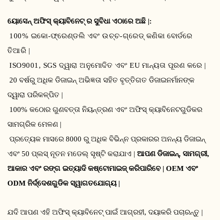
ୟୋସେନ୍ ଅଫିସ୍ କ୍ୟାବିନେଟ୍ ର ସୁବିଧା ଏଠାରେ ଅଛି |:
100% ଇକୋ-ଫ୍ରେଣ୍ଡଲି ଏବଂ ଉଚ୍ଚ-ଗ୍ରେଡ୍ କଣିକା ବୋର୍ଡରେ
ତିଆରି |
ISO9001, SGS ଦ୍ୱାରା ଅନୁମୋଦିତ ଏବଂ EU ମାନ୍ୟତା ପୂରଣ କରେ |
20 ବର୍ଷରୁ ଅଧିକ ଡିଜାଇନ୍ ଅଭିଜ୍ଞତା ସହିତ ବୃତ୍ତିଗତ ଡିଜାଇନର୍ମାନଙ୍କ
ଦ୍ୱାରା ପରିକଳ୍ପିତ |
100% କଠୋର ଗୁଣବତ୍ତା ନିୟନ୍ତ୍ରଣ ଏବଂ ଅଫିସ୍ କ୍ୟାବିନେଟଗୁଡିକର
ସାମଗ୍ରିକ ମେଳଣ |
ପ୍ରତ୍ୟେକ ମାସରେ 8000 ରୁ ଅଧିକ ବିଭିନ୍ନ ପ୍ରକାରର ଅନନ୍ୟ ଡିଜାଇନ୍
ଏବଂ 50 ପ୍ଲସ୍ ନୂତନ ମଡେଲ୍ ସୃଷ୍ଟି କରାଯାଏ |
ଆପଣ ଡିଜାଇନ୍, ସାମଗ୍ରୀ,
ଆକାର ଏବଂ ରଙ୍ଗ ଇତ୍ୟାଦି କଷ୍ଟୋମାଇଜ୍ କରିପାରିବେ | OEM ଏବଂ
ODM ନିର୍ଦ୍ଦେଶଗୁଡିକ ସ୍ୱାଗତଯୋଗ୍ୟ |
ଯଦି ଆପଣ ଏହି ଅଫିସ୍ କ୍ୟାବିନେଟ୍ ପାଇଁ ଆଗ୍ରହୀ, ଦୟାକରି ପଚାରନ୍ତୁ |