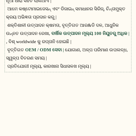
ନୂଆ ଧାରା ସହିତ ଚାଲିଥାଏ |
ଆମେ କଷ୍ଟୋମାଇଜେସନ୍ ଏବଂ ଡିଜାଇନ୍ ସମାଧାନର ସିରିଜ୍, ଚିନ୍ତାମୁକ୍ତ
କ୍ରୟ ଅଭିଜ୍ଞତା ପ୍ରଦାନ କରୁ |
ଶକ୍ତିଶାଳୀ ଉତ୍ପାଦନ କ୍ଷମତା, ବୃତ୍ତିଗତ ଆର&ଡି ଦଳ, ଆଧୁନିକ
ଉନ୍ନତ ଉତ୍ପାଦନ ରେଖା,
ବାର୍ଷିକ ଉତ୍ପାଦନ ମୂଲ୍ୟ 100 ନିୟୁତରୁ ଅଧିକ |
, ବିଶ୍ worldwide କୁ ରପ୍ତାନି ହୋଇଛି |
ବୃତ୍ତିଗତ
OEM / ODM ସେବା |
ଯୋଗାଣ, ଅଳ୍ପ ପରିମାଣ ଉପଲବ୍ଧ,
ସ୍ୱଳ୍ପ ବିତରଣ ସମୟ |
ପ୍ରତିଯୋଗୀ ମୂଲ୍ୟ, କାରଖାନା ସିଧାସଳଖ ମୂଲ୍ୟ |