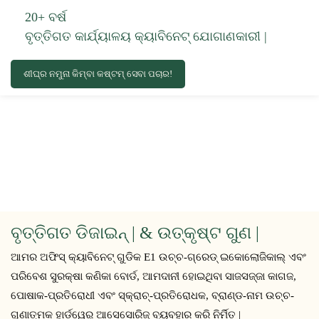
20+ ବର୍ଷ
ବୃତ୍ତିଗତ କାର୍ଯ୍ୟାଳୟ କ୍ୟାବିନେଟ୍ ଯୋଗାଣକାରୀ |
ଶୀଘ୍ର ନମୁନା କିମ୍ବା କଷ୍ଟମ୍ ସେବା ପଚାର!
ବୃତ୍ତିଗତ ଡିଜାଇନ୍ | & ଉତ୍କୃଷ୍ଟ ଗୁଣ |
ଆମର ଅଫିସ୍ କ୍ୟାବିନେଟ୍ ଗୁଡିକ E1 ଉଚ୍ଚ-ଗ୍ରେଡ୍ ଇକୋଲୋଜିକାଲ୍ ଏବଂ
ପରିବେଶ ସୁରକ୍ଷା କଣିକା ବୋର୍ଡ, ଆମଦାନୀ ହୋଇଥିବା ସାଜସଜ୍ଜା କାଗଜ,
ପୋଷାକ-ପ୍ରତିରୋଧୀ ଏବଂ ସ୍କ୍ରାଚ୍-ପ୍ରତିରୋଧକ, ବ୍ରାଣ୍ଡ-ନାମ ଉଚ୍ଚ-
ଗୁଣାତ୍ମକ ହାର୍ଡୱେର୍ ଆସେସୋରିଜ୍ ବ୍ୟବହାର କରି ନିର୍ମିତ |