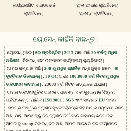
କାର୍ଯ୍ୟକାରିତା ସାଇଡବୋର୍ଡ
ଫୁଲ ଫାଇଲ୍ କ୍ୟାବିନେଟ୍
କ୍ୟାବିନେଟ୍ |
ପ୍ଲାଣ୍ଟ କ୍ୟାବିନେଟ୍ |
ୟୋସେନ୍ କାହିଁକି ବାଛନ୍ତୁ |
ୟୋସେନ୍ ଥିଲେ |
ରେ ପ୍ରତିଷ୍ଠିତ | 2013
ଯାହା ଅଛି
20 ବର୍ଷରୁ ଅଧିକ
ଅଭିଜ୍ଞତା |
ଡିଜାଇନ୍ ଏବଂ ଉତ୍ପାଦନ କାର୍ଯ୍ୟାଳୟ କ୍ୟାବିନେଟ୍ |
ଆମର କମ୍ପାନୀ ଅଛି |
200 ରୁ ଅଧିକ ଶ୍ରମିକ
ଅନ୍ତର୍ଭୁକ୍ତ କରେ |
30
ବୃତ୍ତିଗତ ଡିଜାଇନର୍ |
,
30 QC
ଅନ୍ଯ
100,0000 ବର୍ଗ ମିଟରରୁ ଅଧିକ
ଉତ୍ପାଦନ କାରଖାନା |
, 20000 ବର୍ଗ ମିଟର ଉତ୍ପାଦନ ଆଧାର |
ଆମର ଉତ୍ପାଦଗୁଡିକ ଅନେକ ପେଟେଣ୍ଟ ଏବଂ ଗୁଣାତ୍ମକ ସିଷ୍ଟମ୍
ସାର୍ଟିଫିକେଟ୍ ର ମାଲିକ |
ISO9001
,
SGS
ଏବଂ ସାକ୍ଷାତ
EU
ମାନକ
ସମଗ୍ର ବିଶ୍ୱରେ ବ୍ରାଣ୍ଡ ସୃଷ୍ଟିକର୍ତ୍ତାଙ୍କ ସହ ଆମର ସମୃଦ୍ଧ ଅଭିଜ୍ଞତା
ଅଛି, ଯାହା ଆପଣଙ୍କୁ ନିଜ ବ୍ରାଣ୍ଡ ନିର୍ମାଣରେ ସାହାଯ୍ୟ କରିପାରିବ |
ଆମର ଦୃ strong ଡିଜାଇନ୍ ଦଳ ଅଛି, ଆମର ଆର&ଡି ଦଳ ଫ୍ୟାଶନର