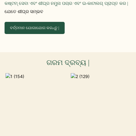
କଷ୍ଟମ୍ ସେବା ଏବଂ ଶୀଘ୍ର ନମୁନା ପଚାର ଏବଂ ଇ-କାଟାଲଗ୍ ପ୍ରାପ୍ତ କର |
ଯେତେ ଶୀଘ୍ର ସମ୍ଭବ
ବର୍ତ୍ତମାନ ଯୋଗାଯୋଗ କରନ୍ତୁ |
ଗରମ ଦ୍ରବ୍ୟ |