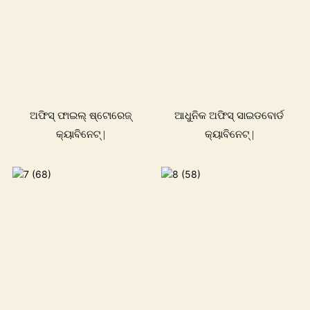
ଅଫିସ୍ ଫାଇଲ୍ ଷ୍ଟୋରେଜ୍
ଆଧୁନିକ ଅଫିସ୍ ସାଇଡବୋର୍ଡ
କ୍ୟାବିନେଟ୍ |
କ୍ୟାବିନେଟ୍ |