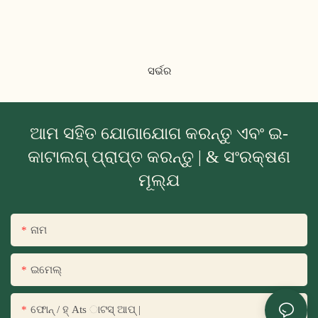
ସର୍ଭର
ଆମ ସହିତ ଯୋଗାଯୋଗ କରନ୍ତୁ ଏବଂ ଇ-
କାଟାଲଗ୍ ପ୍ରାପ୍ତ କରନ୍ତୁ | & ସଂରକ୍ଷଣ
ମୂଲ୍ଯ
ନାମ
ଇମେଲ୍
ଫୋନ୍ / ହ୍ Ats ାଟସ୍ ଆପ୍ |