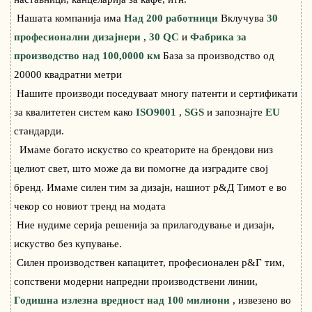
Нашата компанија има
Над 200 работници
Вклучува
30
професионални дизајнери
,
30 QC
и
Фабрика за
производство над 100,0000 км
База за производство од
20000 квадратни метри
Нашите производи поседуваат многу патенти и сертификати
за квалитетен систем како
ISO9001
,
SGS
и запознајте
EU
стандарди.
Имаме богато искуство со креаторите на брендови низ
целиот свет, што може да ви помогне да изградите свој
бренд. Имаме силен тим за дизајн, нашиот р&Д Тимот е во
чекор со новиот тренд на модата
Ние нудиме серија решенија за прилагодување и дизајн,
искуство без купување.
Силен производствен капацитет, професионален р&Г тим,
сопствени модерни напредни производствени линии,
Годишна излезна вредност над 100 милиони
, извезено во