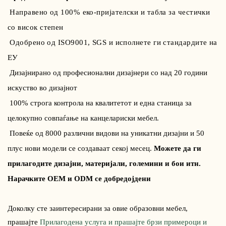
Направено од 100% еко-пријателски и табла за честички
со висок степен
Одобрено од ISO9001, SGS и исполнете ги стандардите на
ЕУ
Дизајнирано од професионални дизајнери со над 20 години
искуство во дизајнот
100% строга контрола на квалитетот и една станица за
целокупно совпаѓање на канцелариски мебел.
Повеќе од 8000 различни видови на уникатни дизајни и 50
плус нови модели се создаваат секој месец.
Можете да ги
прилагодите дизајни, материјали, големини и бои итн.
Нарачките OEM и ODM се добредојдени
Доколку сте заинтересирани за овие образовни мебел,
прашајте
Прилагодена услуга и прашајте брзи примероци и