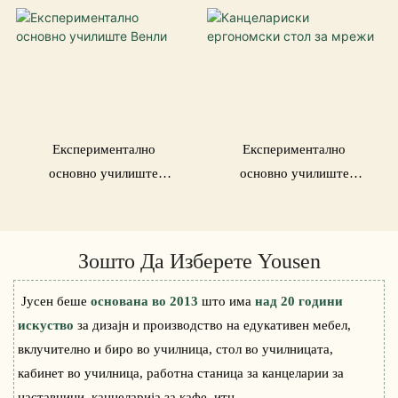
Експериментално
Експериментално
основно училиште
основно училиште
Венли
Венли
Зошто Да Изберете Yousen
Јусен беше
основана во 2013
што има
над 20 години
искуство
за дизајн и производство на едукативен мебел,
вклучително и биро во училница, стол во училницата,
кабинет во училница, работна станица за канцеларии за
наставници, канцеларија за кафе, итн.