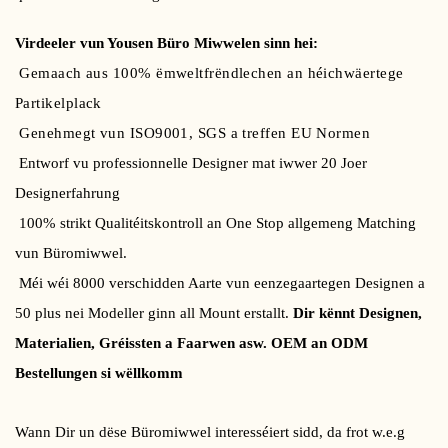
Virdeeler vun Yousen Büro Miwwelen sinn hei:
Gemaach aus 100% ëmweltfrëndlechen an héichwäertege
Partikelplack
Genehmegt vun ISO9001, SGS a treffen EU Normen
Entworf vu professionnelle Designer mat iwwer 20 Joer
Designerfahrung
100% strikt Qualitéitskontroll an One Stop allgemeng Matching
vun Büromiwwel.
Méi wéi 8000 verschidden Aarte vun eenzegaartegen Designen a
50 plus nei Modeller ginn all Mount erstallt.
Dir kënnt Designen,
Materialien, Gréissten a Faarwen asw. OEM an ODM
Bestellungen si wëllkomm
Wann Dir un dëse Büromiwwel interesséiert sidd, da frot w.e.g