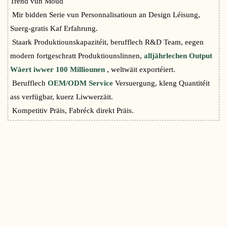
Trend vun Moud
Mir bidden Serie vun Personnalisatioun an Design Léisung,
Suerg-gratis Kaf Erfahrung.
Staark Produktiounskapazitéit, berufflech R&D Team, eegen
modern fortgeschratt Produktiounslinnen,
alljährlechen Output
Wäert iwwer 100 Milliounen
, weltwäit exportéiert.
Berufflech
OEM/ODM Service
Versuergung, kleng Quantitéit
ass verfügbar, kuerz Liwwerzäit.
Kompetitiv Präis, Fabréck direkt Präis.