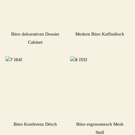
Büro dekorativen Dossier
Modern Büro Kaffisdësch
Cabinet
Büro Konferenz Dësch
Büro ergonomesch Mesh
Stull