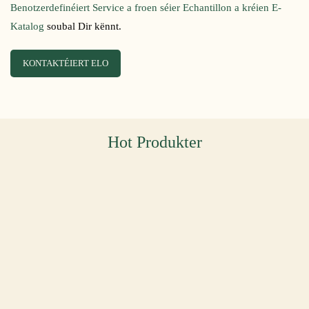
Benotzerdefinéiert Service a froen séier Echantillon a kréien E-
Katalog
soubal Dir kënnt.
KONTAKTÉIERT ELO
Hot Produkter