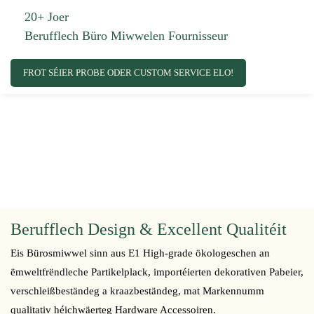
20+ Joer
Berufflech Büro Miwwelen Fournisseur
FROT SÉIER PROBE ODER CUSTOM SERVICE ELO!
Berufflech Design & Excellent Qualitéit
Eis Bürosmiwwel sinn aus E1 High-grade ökologeschen an
ëmweltfrëndleche Partikelplack, importéierten dekorativen Pabeier,
verschleißbeständeg a kraazbeständeg, mat Markennumm
qualitativ héichwäerteg Hardware Accessoiren.