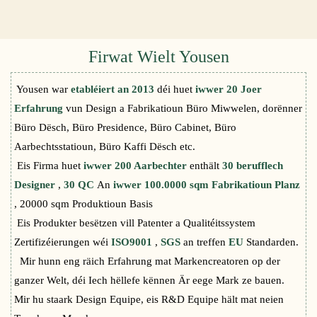
Firwat Wielt Yousen
Yousen war
etabléiert an 2013
déi huet
iwwer 20 Joer
Erfahrung
vun Design a Fabrikatioun Büro Miwwelen, dorënner
Büro Dësch, Büro Presidence, Büro Cabinet, Büro
Aarbechtsstatioun, Büro Kaffi Dësch etc.
Eis Firma huet
iwwer 200 Aarbechter
enthält
30 berufflech
Designer
,
30 QC
An
iwwer 100.0000 sqm Fabrikatioun Planz
, 20000 sqm Produktioun Basis
Eis Produkter besëtzen vill Patenter a Qualitéitssystem
Zertifizéierungen wéi
ISO9001
,
SGS
an treffen
EU
Standarden.
Mir hunn eng räich Erfahrung mat Markencreatoren op der
ganzer Welt, déi Iech hëllefe kënnen Är eege Mark ze bauen.
Mir hu staark Design Equipe, eis R&D Equipe hält mat neien