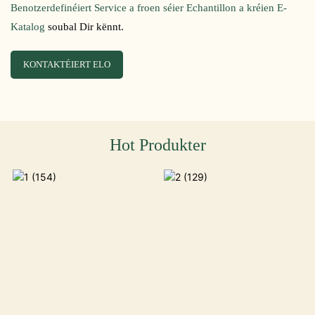
Benotzerdefinéiert Service a froen séier Echantillon a kréien E-
Katalog
soubal Dir kënnt.
KONTAKTÉIERT ELO
Hot Produkter