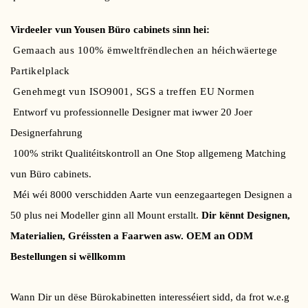
Virdeeler vun Yousen Büro cabinets sinn hei:
Gemaach aus 100% ëmweltfrëndlechen an héichwäertege
Partikelplack
Genehmegt vun ISO9001, SGS a treffen EU Normen
Entworf vu professionnelle Designer mat iwwer 20 Joer
Designerfahrung
100% strikt Qualitéitskontroll an One Stop allgemeng Matching
vun Büro cabinets.
Méi wéi 8000 verschidden Aarte vun eenzegaartegen Designen a
50 plus nei Modeller ginn all Mount erstallt.
Dir kënnt Designen,
Materialien, Gréissten a Faarwen asw. OEM an ODM
Bestellungen si wëllkomm
Wann Dir un dëse Bürokabinetten interesséiert sidd, da frot w.e.g