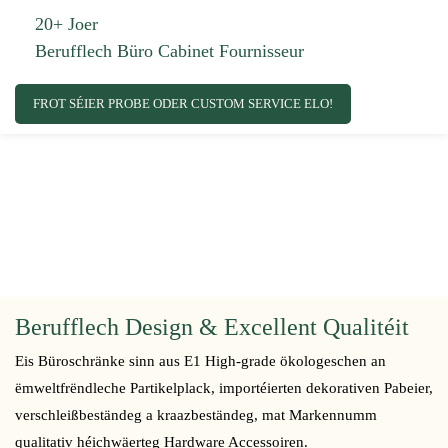
20+ Joer
Berufflech Büro Cabinet Fournisseur
FROT SÉIER PROBE ODER CUSTOM SERVICE ELO!
Berufflech Design & Excellent Qualitéit
Eis Büroschränke sinn aus E1 High-grade ökologeschen an
ëmweltfrëndleche Partikelplack, importéierten dekorativen Pabeier,
verschleißbeständeg a kraazbeständeg, mat Markennumm
qualitativ héichwäerteg Hardware Accessoiren.