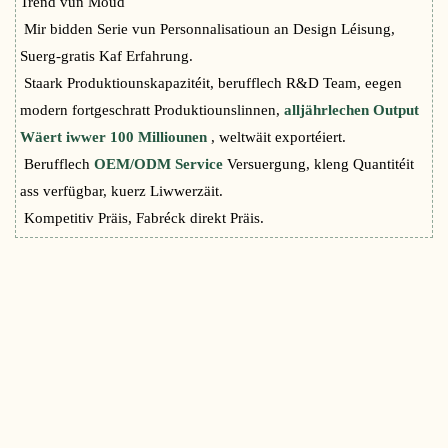
Trend vun Moud
Mir bidden Serie vun Personnalisatioun an Design Léisung,
Suerg-gratis Kaf Erfahrung.
Staark Produktiounskapazitéit, berufflech R&D Team, eegen
modern fortgeschratt Produktiounslinnen,
alljährlechen Output
Wäert iwwer 100 Milliounen
, weltwäit exportéiert.
Berufflech
OEM/ODM Service
Versuergung, kleng Quantitéit
ass verfügbar, kuerz Liwwerzäit.
Kompetitiv Präis, Fabréck direkt Präis.