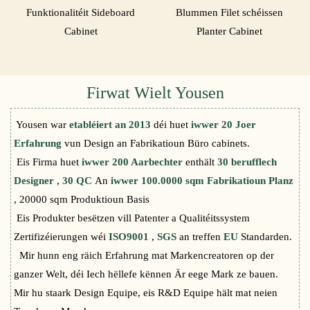
Funktionalitéit Sideboard
Blummen Filet schéissen
Cabinet
Planter Cabinet
Firwat Wielt Yousen
Yousen war
etabléiert an 2013
déi huet
iwwer 20 Joer
Erfahrung
vun Design an Fabrikatioun Büro cabinets.
Eis Firma huet
iwwer 200 Aarbechter
enthält
30 berufflech
Designer
,
30 QC
An
iwwer 100.0000 sqm Fabrikatioun Planz
, 20000 sqm Produktioun Basis
Eis Produkter besëtzen vill Patenter a Qualitéitssystem
Zertifizéierungen wéi
ISO9001
,
SGS
an treffen
EU
Standarden.
Mir hunn eng räich Erfahrung mat Markencreatoren op der
ganzer Welt, déi Iech hëllefe kënnen Är eege Mark ze bauen.
Mir hu staark Design Equipe, eis R&D Equipe hält mat neien