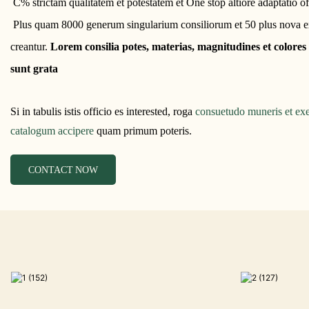
C% strictam qualitatem et potestatem et One stop altiore adaptatio 
Plus quam 8000 generum singularium consiliorum et 50 plus nova e
creantur.
Lorem consilia potes, materias, magnitudines et color
sunt grata
Si in tabulis istis officio es interested, roga
consuetudo muneris et exe
catalogum accipere
quam primum poteris.
CONTACT NOW