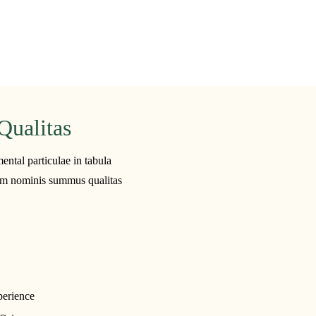
Qualitas
ental particulae in tabula
otam nominis summus qualitas
xperience