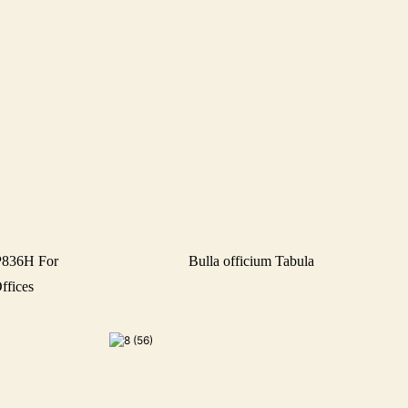
P836H For
Bulla officium Tabula
ffices