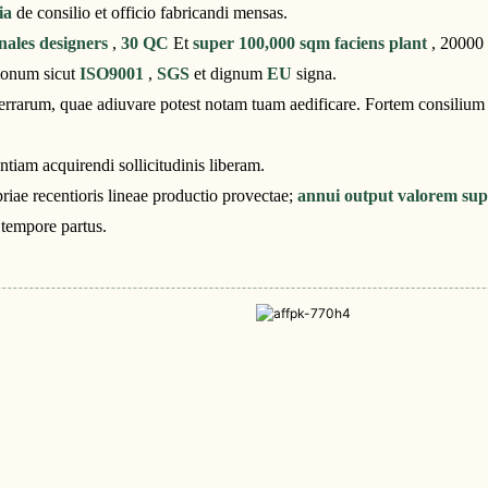
tia
de consilio et officio fabricandi mensas.
nales designers
,
30 QC
Et
super 100,000 sqm faciens plant
, 20000
tionum sicut
ISO9001
,
SGS
et dignum
EU
signa.
rrarum, quae adiuvare potest notam tuam aedificare. Fortem consilium
ntiam acquirendi sollicitudinis liberam.
riae recentioris lineae productio provectae;
annui output valorem sup
 tempore partus.