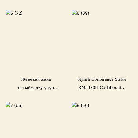
Люкс кеңселери үчүн
Жөнөкөй жана
Stylish Conference Stable
натыйжалуу үчүн
RM3320H Collaborative
минималисттик кеңсе
үчүн
конференция столу
RP848H