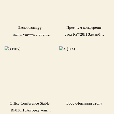
Эксклюзивдүү
Премиум конференц-
жолугушуулар үчүн
стол RY728H Заманбап
YZ818 модулдук
кеңселер үчүн
конференция столу -
Yousen
Office Conference Stable
Босс офисинин столу
RP836H Жогорку жана