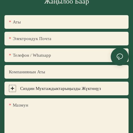
Жаңылоо Баар
Аты
Электрондук Почта
Телефон / Whatsapp
Компаниянын Аты
Сиздин Муктаждыктарыңызды Жүктөңүз
Мазмун