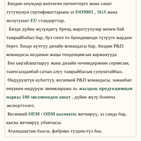
Биздин өнүмдөр көптөгөн патенттерге жана сапат
тутумунун сертификаттарына ээ
ISO9001
,
SGS
жана
жолугушат
EU
стандарттар.
Бизде дүйнө жүзүндөгү бренд жаратуучулар менен бай
тажрыйбабыз бар, бул сизге өз брендиңизди түзүүгө жардам
берет. Бизде күчтүү дизайн командасы бар, биздин Р&D
командасы моданын жаңы тенденциясын карманууда
Биз ыңгайлаштыруу жана дизайн чечимдеринин сериясын,
тынчсызданбай сатып алуу тажрыйбасын сунуштайбыз.
Өндүрүштүк кубаттуу, кесипкөй Р&D командасы, заманбап
өнүккөн өндүрүш линияларына ээ,
жылдык продукциянын
наркы 100 миллиондон ашат
, дүйнө жүзү боюнча
экспорттолот.
Кесипкөй
OEM / ODM кызматы
жеткирүү, аз санда бар,
кыска жеткирүү убактысы.
Атаандаштык баасы, фабрика түздөн-түз баа.