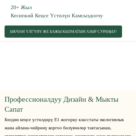
20+ Жыл
Кесипкөй Кеңсе Үстөлүн Камсыздоочу
ЫКЧАМ ҮЛГҮНҮ ЖЕ БАЖЫ КЫЗМАТЫН АЗЫР СУРАҢЫЗ!
Профессионалдуу Дизайн & Мыкты
Сапат
Биздин кеңсе үстөлдөрү E1 жогорку класстагы экологиялык
жана айлана-чөйрөнү коргоо бөлүкчөлөр тактасынан,