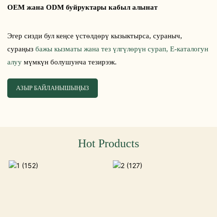
OEM жана ODM буйруктары кабыл алынат
Эгер сизди бул кеңсе үстөлдөрү кызыктырса, сураныч,
сураңыз
бажы кызматы жана тез үлгүлөрүн сурап, E-каталогун
алуу
мүмкүн болушунча тезирээк.
АЗЫР БАЙЛАНЫШЫҢЫЗ
Hot Products