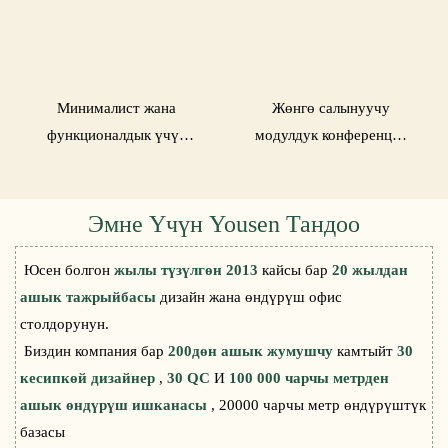
Минималист жана
Жөнгө салынуучу
функционалдык үчүн
модулдук конференция
модулдук конференция
столу LT528H үчүн
столу LS928H
ийкемдүү
Эмне Үчүн Yousen Тандоо
Юсен болгон
жылы түзүлгөн 2013
кайсы бар
20 жылдан
ашык тажрыйбасы
дизайн жана өндүрүш офис
столдорунун.
Биздин компания бар
200дөн ашык жумушчу
камтыйт
30
кесипкөй дизайнер
,
30 QC
И
100 000 чарчы метрден
ашык өндүрүш ишканасы
, 20000 чарчы метр өндүрүштүк
базасы