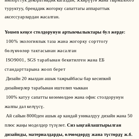
импорттук декоративдик кагаздан, эскирүүгө жана тырмалоого
туруктуу, бренддик жогорку сапаттагы аппараттык
аксессуарлардан жасалган.
Yousen кеңсе столдорунун артыкчылыктары бул жерде:
100% экологиялык таза жана жогорку сорттогу
бөлүкчөлөр тактасынан жасалган
ISO9001, SGS тарабынан бекитилген жана ЕБ
стандарттарына жооп берет
Дизайн 20 жылдан ашык тажрыйбасы бар кесипкөй
дизайнерлер тарабынан иштелип чыккан
100% катуу сапатты көзөмөлдөө жана офис столдорунун
жалпы дал келүүсү.
Ай сайын 8000ден ашык ар кандай уникалдуу дизайн жана 50
плюс жаңы моделдер түзүлөт.
Сиз ыңгайлаштырылган
дизайнды, материалдарды, өлчөмдөрдү жана түстөрдү ж.б.