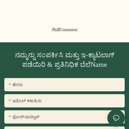
ಸೇವೆComment
ನಮ್ಮನ್ನು ಸಂಪರ್ಕಿಸಿ ಮತ್ತು ಇ-ಕ್ಯಾಟಲಾಗ್
ಪಡೆಯಿರಿ & ಪ್ರತಿನಿಧಿಕ ಬೆಲೆName
ಹೆಸರು
ಇಮೇಲ್ ಕಳುಹಿಸು
ಫೋನ್/ವಾಟ್ಸಾಪ್