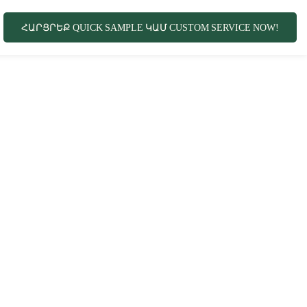
ՀԱՐՑՐԵՔ QUICK SAMPLE ԿԱՄ CUSTOM SERVICE NOW!