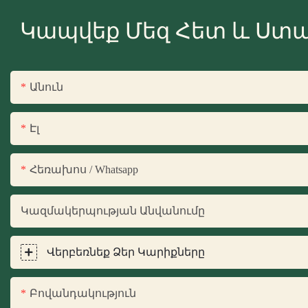
Կապվեք Մեզ Հետ ԵՒ Ստա
Անուն
Էլ
Հեռախոս / Whatsapp
Կազմակերպության Անվանումը
Վերբեռնեք Ձեր Կարիքները
Բովանդակություն