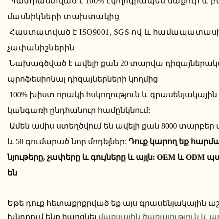
Պատրաստված է 100% էկոլոգիապես մաքուր և 
մասնիկների տախտակից
Հաստատված է ISO9001, SGS-ով և համապատաս
չափանիշներին
Նախագծված է ավելի քան 20 տարվա դիզայներակա
պրոֆեսիոնալ դիզայներների կողմից
100% խիստ որակի հսկողություն և գրասենյակայ
կանգառի ընդհանուր համընկնում:
Ամեն ամիս ստեղծվում են ավելի քան 8000 տարբեր
և 50 գումարած նոր մոդելներ:
Դուք կարող եք հարմա
նյութերը, չափերը և գույները և այլն: OEM և ODM 
են
Եթե ​​դուք հետաքրքրված եք այս գրասենյակային
խնդրում ենք հարցնել
մաքսային ծառայություն և ա