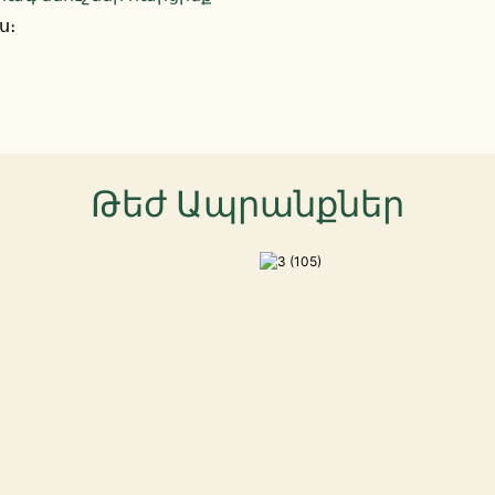
ս։
Թեժ Ապրանքներ