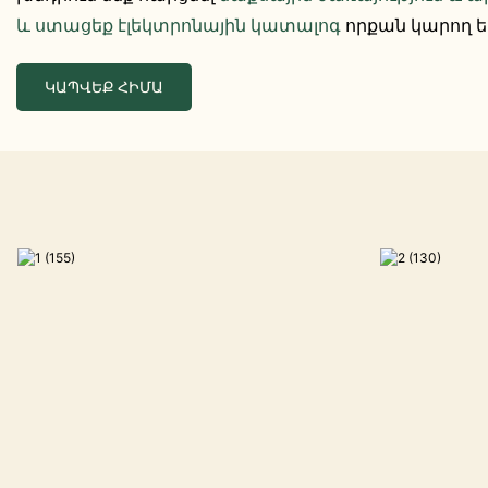
և ստացեք էլեկտրոնային կատալոգ
որքան կարող ե
ԿԱՊՎԵՔ ՀԻՄԱ